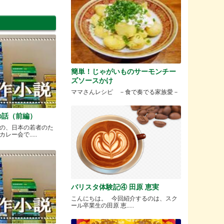
簡単！じゃがいものサーモンチー
ズソースかけ
ママさんレシピ －食で奏でる家族愛－
の話（前編）
の、日本の若者のた
ー会で.....
バリスタ体験記④ 田原 恵実
こんにちは。 今回紹介するのは、スク
ール卒業生の田原 恵.....