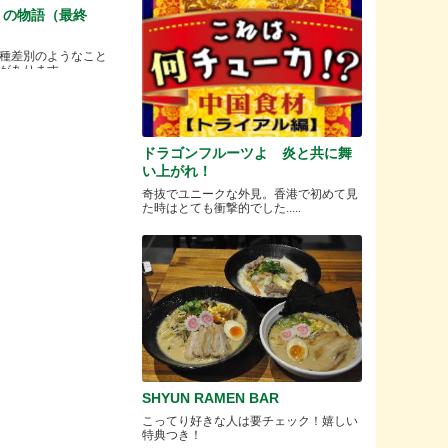
）の物語（最終
種差別のようなこと
ります.....
ドラゴンフルーツよ 炎と共に舞
い上がれ！
奇抜でユニークな外見。香港で初めて見
た時はとても衝撃的でした.....
SHYUN RAMEN BAR
こってり好きな人は要チェック！嬉しい
特典つき！