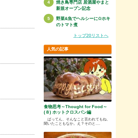
焼き鳥専門店 居酒屋やまと
新規オープン記念
野菜&魚でヘルシーに✩ホキ
のトマト煮
トップ20リストへ
人気の記事
食物思考～Thought for Food～
(８) ホットクロスバン編
ばってん、そんなこと言われてもね、
聞いたこともなか。え？そのと.....