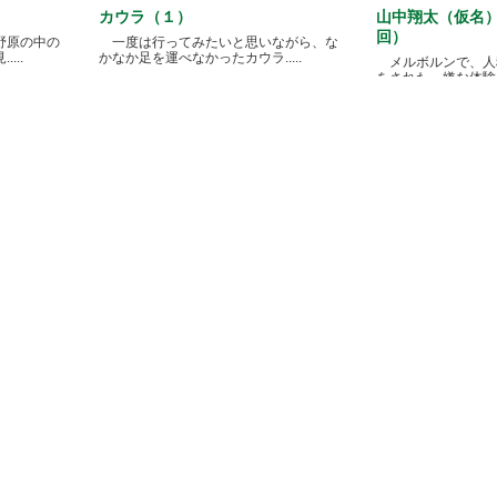
カウラ（１）
山中翔太（仮名
回）
野原の中の
一度は行ってみたいと思いながら、な
...
かなか足を運べなかったカウラ.....
メルボルンで、人
をされた、嫌な体験があ