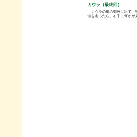
カウラ（最終回）
カウラの町の郊外に出て、
道を走ったら、右手に何かが見..