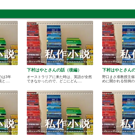
下村はやとさんの話（後編）
下村はやとさん
のは3年
オーストラリアに来た時は、英語が全然
野口まさ准教授主催
....
できなかったので、どこにどん.....
めに開かれる恒例のカレ