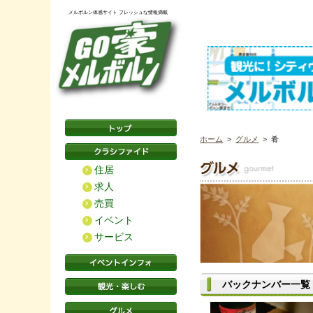
メルボルン体感サイト フレッシュな情報満載
ホーム
>
グルメ
> 肴
住居
求人
売買
イベント
サービス
バックナンバー一覧