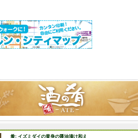
肴: イズミダイの黄身の醤油漬け和え