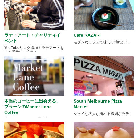
ラテ・アート・チャリティイ
Cafe KAZARI
ベント
モダンなカフェで味わう‘和’とは…
YouTubeリンク追加！ラテアートを
描く手元にご注目！
本当のコーヒーに出会える、
South Melbourne Pizza
プラーンのMarket Lane
Market
Coffee
シャイな名人が淹れる繊細なラテ。
真のクオリティー、日本人コーヒー
メーカー石渡さんが追求