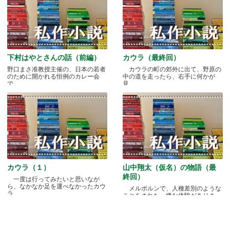
下村はやとさんの話（前編）
カウラ（最終回）
野口まさ准教授主催の、日本の若者
カウラの町の郊外に出て、野原の
のために開かれる恒例のカレー会
中の道を走ったら、右手に何かが
で.....
見.....
カウラ（１）
山中翔太（仮名）の物語（最
終回）
一度は行ってみたいと思いなが
ら、なかなか足を運べなかったカウ
メルボルンで、人種差別のような
ラ.....
ことをされた、嫌な体験がありま
す.....