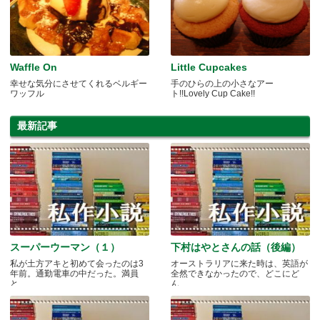
Waffle On
Little Cupcakes
幸せな気分にさせてくれるベルギー
手のひらの上の小さなアー
ワッフル
ト!!Lovely Cup Cake!!
最新記事
スーパーウーマン（１）
下村はやとさんの話（後編）
私が土方アキと初めて会ったのは3
オーストラリアに来た時は、英語が
年前。通勤電車の中だった。満員
全然できなかったので、どこにど
と.....
ん.....