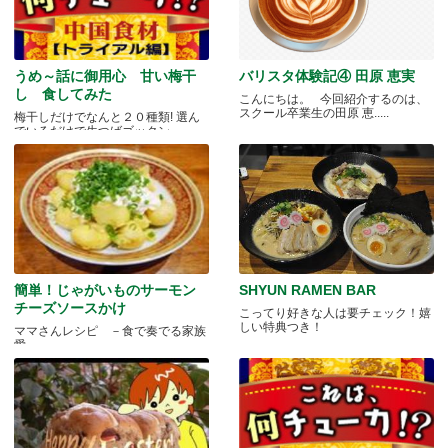
うめ～話に御用心 甘い梅干
バリスタ体験記④ 田原 恵実
し 食してみた
こんにちは。 今回紹介するのは、
スクール卒業生の田原 恵.....
梅干しだけでなんと２０種類! 選ん
でいるだけで生つばゴックン。 .....
簡単！じゃがいものサーモン
SHYUN RAMEN BAR
チーズソースかけ
こってり好きな人は要チェック！嬉
しい特典つき！
ママさんレシピ －食で奏でる家族
愛－