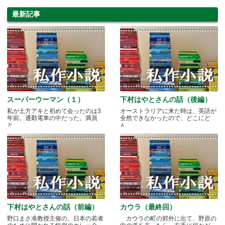
の一つ
最新記事
スーパーウーマン（１）
下村はやとさんの話（後編）
私が土方アキと初めて会ったのは3
オーストラリアに来た時は、英語が
年前。通勤電車の中だった。満員
全然できなかったので、どこにど
と.....
ん.....
下村はやとさんの話（前編）
カウラ（最終回）
野口まさ准教授主催の、日本の若者
カウラの町の郊外に出て、野原の