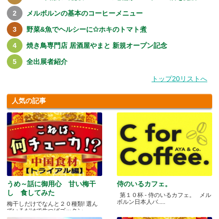
メルボルンの基本のコーヒーメニュー
野菜&魚でヘルシーに✩ホキのトマト煮
焼き鳥専門店 居酒屋やまと 新規オープン記念
全出展者紹介
トップ20リストへ
人気の記事
うめ～話に御用心 甘い梅干
侍のいるカフェ。
し 食してみた
第１０杯 - 侍のいるカフェ。 メル
ボルン日本人バ.....
梅干しだけでなんと２０種類! 選ん
でいるだけで生つばゴックン。 .....