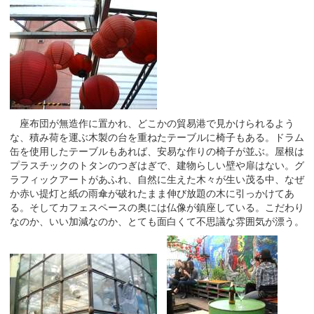
座布団が無造作に置かれ、どこかの貿易港で見かけられるよう
な、積み荷を運ぶ木製の台を重ねたテーブルに椅子もある。ドラム
缶を使用したテーブルもあれば、安易な作りの椅子が並ぶ。屋根は
プラスチックのトタンのつぎはぎで、建物らしい壁や扉はない。グ
ラフィックアートがあふれ、自然に生えた木々が生い茂る中、なぜ
か赤い提灯と紙の雨傘が破れたまま伸び放題の木に引っかけてあ
る。そしてカフェスペースの奥には仏像が鎮座している。こだわり
なのか、いい加減なのか、とても面白くて不思議な雰囲気が漂う。