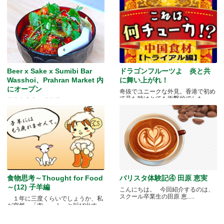
Beer x Sake x Sumibi Bar
ドラゴンフルーツよ 炎と共
Wasshoi、Prahran Market 内
に舞い上がれ！
にオープン
奇抜でユニークな外見。香港で初め
て見た時はとても衝撃的でした.....
日本食文化の発信地
食物思考～Thought for Food
バリスタ体験記④ 田原 恵実
～(12) 子羊編
こんにちは。 今回紹介するのは、
スクール卒業生の田原 恵.....
１年に三度くらいでしょうか、私
が突然、「肉～っ！」と叫び出す
瞬.....