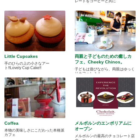
レートをコーヒーと共に
Little Cupcakes
両親と子どものための癒しカ
フェ、Cheeky Chinos。
手のひらの上の小さなアー
ト!!Lovely Cup Cake!!
子どもは遊びながら、両親はゆっく
りカフェしよう。
Coffea
メルボルンのエンポリアムに
オープン
本物の美味しさにこだわった本格派
カフェ
メルボルンの最高のチョコレート店