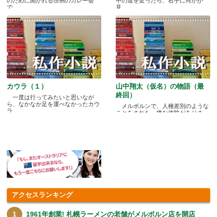
のために開かれる恒例のカレー会
中の道を走ったら、右手に何かが
で.....
見.....
カウラ（１）
山中翔太（仮名）の物語（最
終回）
一度は行ってみたいと思いなが
ら、なかなか足を運べなかったカウ
メルボルンで、人種差別のような
ラ.....
ことをされた、嫌な体験がありま
す.....
アクセスランキング
1961年創業! 札幌ラーメンの老舗がメルボルン店を開店