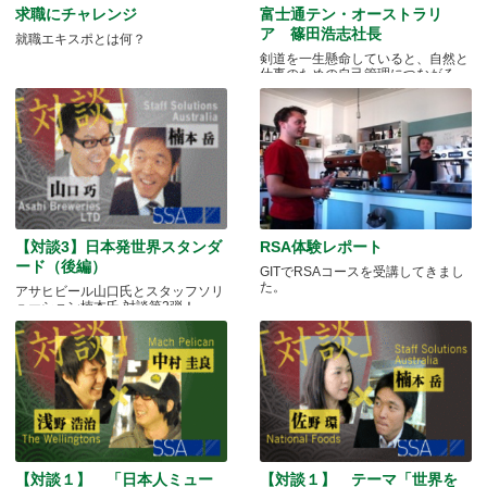
求職にチャレンジ
富士通テン・オーストラリ
ア 篠田浩志社長
就職エキスポとは何？
剣道を一生懸命していると、自然と
仕事のための自己管理につながる
【対談3】日本発世界スタンダ
RSA体験レポート
ード（後編）
GITでRSAコースを受講してきまし
た。
アサヒビール山口氏とスタッフソリ
ューション楠本氏 対談第2弾！
【対談１】 「日本人ミュー
【対談１】 テーマ「世界を