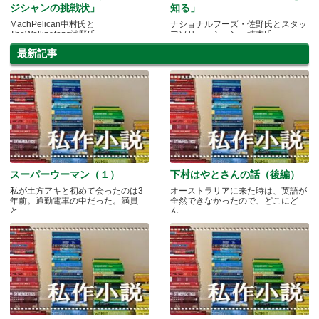
ジシャンの挑戦状」
知る」
MachPelican中村氏と
ナショナルフーズ・佐野氏とスタッ
TheWellingtons浅野氏
フソリューション・楠本氏
最新記事
スーパーウーマン（１）
下村はやとさんの話（後編）
私が土方アキと初めて会ったのは3
オーストラリアに来た時は、英語が
年前。通勤電車の中だった。満員
全然できなかったので、どこにど
と.....
ん.....