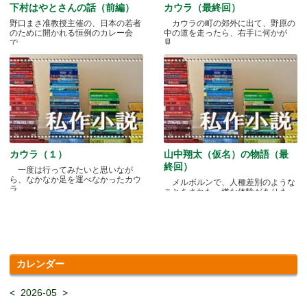
下村はやとさんの話（前編）
カウラ（最終回）
野口まさ准教授主催の、日本の若者
カウラの町の郊外に出て、野原の
のために開かれる恒例のカレー会
中の道を走ったら、右手に何かが
で.....
見.....
カウラ（１）
山中翔太（仮名）の物語（最
終回）
一度は行ってみたいと思いなが
ら、なかなか足を運べなかったカウ
メルボルンで、人種差別のような
ラ.....
ことをされた、嫌な体験がありま
す.....
カレンダー
<
2026-05
>