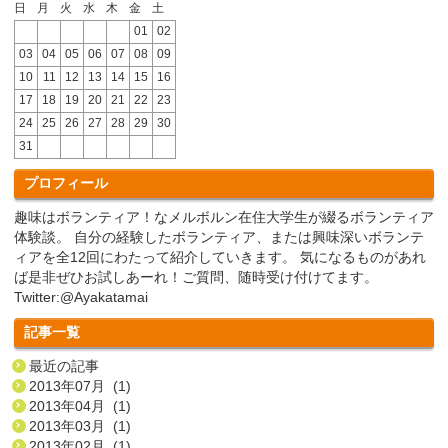
日
月
火
水
木
金
土
01
02
03
04
05
06
07
08
09
10
11
12
13
14
15
16
17
18
19
20
21
22
23
24
25
26
27
28
29
30
31
プロフィール
趣味はボランティア！なメルボルン在住大学生が綴るボランティア
体験談。 自分の経験したボランティア、または興味深いボランテ
ィアを全12回にわたって紹介していきます。 気になるものがあれ
ば是非ぜひお試しあーれ！ご質問、随時受け付けてます。
Twitter:@Ayakatamai
記事一覧
最近の記事
2013年07月 (1)
2013年04月 (1)
2013年03月 (1)
2013年02月 (1)