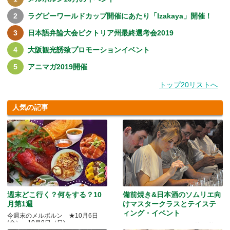
ラグビーワールドカップ開催にあたり「Izakaya」開催！
日本語弁論大会ビクトリア州最終選考会2019
大阪観光誘致プロモーションイベント
アニマガ2019開催
トップ20リストへ
人気の記事
週末どこ行く？何をする？10
備前焼き&日本酒のソムリエ向
月第1週
けマスタークラスとテイステ
ィング・イベント
今週末のメルボルン ★10月6日
(金）～10月8日（日)
Quality Okayama Projectj 第三弾