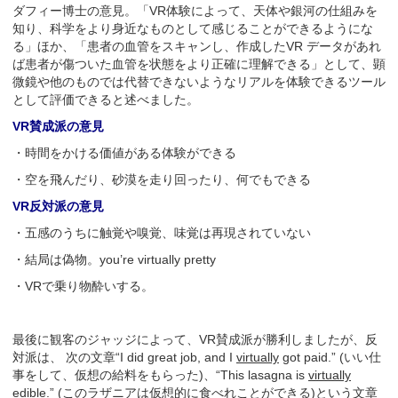
ダフィー博士の意見。「VR体験によって、天体や銀河の仕組みを
知り、科学をより身近なものとして感じることができるようにな
る」ほか、「患者の血管をスキャンし、作成したVR データがあれ
ば患者が傷ついた血管を状態をより正確に理解できる」として、顕
微鏡や他のものでは代替できないようなリアルを体験できるツール
として評価できると述べました。
VR賛成派の意見
・時間をかける価値がある体験ができる
・空を飛んだり、砂漠を走り回ったり、何でもできる
VR反対派の意見
・五感のうちに触覚や嗅覚、味覚は再現されていない
・結局は偽物。you’re virtually pretty
・VRで乗り物酔いする。
最後に観客のジャッジによって、VR賛成派が勝利しましたが、反
対派は、 次の文章“I did great job, and I
virtually
got paid.” (いい仕
事をして、仮想の給料をもらった)、“This lasagna is
virtually
edible.” (このラザニアは仮想的に食べれことができる)という文章