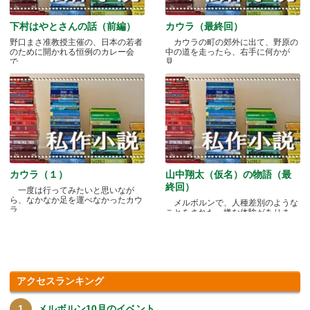
下村はやとさんの話（前編）
カウラ（最終回）
野口まさ准教授主催の、日本の若者
カウラの町の郊外に出て、野原の
のために開かれる恒例のカレー会
中の道を走ったら、右手に何かが
で.....
見.....
カウラ（１）
山中翔太（仮名）の物語（最
終回）
一度は行ってみたいと思いなが
ら、なかなか足を運べなかったカウ
メルボルンで、人種差別のような
ラ.....
ことをされた、嫌な体験がありま
す.....
アクセスランキング
メルボルン10月のイベント