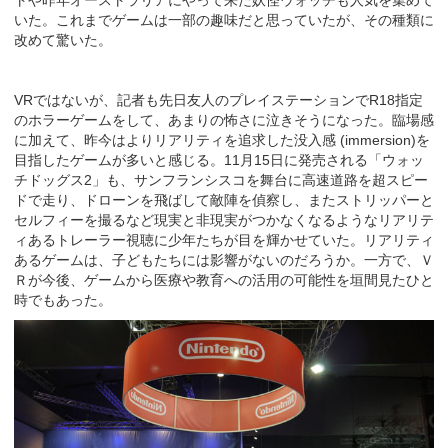
トや昨年オーストラリアにやって来た妖怪ウォッチも人気を集めて
いた。これまでゲームは一部の趣味だと思っていたが、その種類に
改めて驚いた。
VRではないが、記者も先日友人のプレイステーションでR18指定
のホラーゲームをして、あまりの怖さに泣きそうになった。臨場感
に加えて、昨今はよりリアリティを追求した没入感 (immersion)を
目指したゲームが多いと感じる。11月15日に発売される「ウォッ
チドッグス2」も、サンフランシスコを舞台に高速道路を超スピー
ドで走り、ドローンを飛ばして敵陣を偵察し、またストリッパーと
セルフィーを撮るなど現実と非現実がつかなくなるようなリアリテ
ィあるトレーラー視聴に少年たちが目を輝かせていた。リアリティ
あるゲームは、子どもたちには影響がないのだろうか。一方で、Ｖ
Ｒが今後、ゲームから医療や教育への活用の可能性を垣間見たひと
時でもあった。