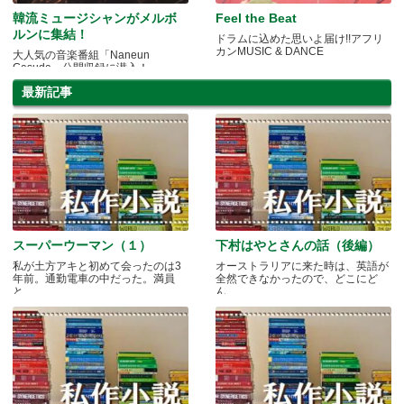
韓流ミュージシャンがメルボ
Feel the Beat
ルンに集結！
ドラムに込めた思いよ届け!!アフリ
カンMUSIC & DANCE
大人気の音楽番組「Naneun
Gasuda」公開収録に潜入！
最新記事
スーパーウーマン（１）
下村はやとさんの話（後編）
私が土方アキと初めて会ったのは3
オーストラリアに来た時は、英語が
年前。通勤電車の中だった。満員
全然できなかったので、どこにど
と.....
ん.....