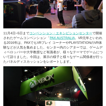
11月4日~5日まで
コンベンション・エキシビションセンター
で開催
されたゲームコンベンション「
PAX AUSTRALIA
。VR元年といわれ
る2016年は、PAXでもVRプレイ コーナーやPLAYSTATIONのVR体
験などが人気を集めました。センター内のシアターでは、ゲームデ
ィベロッパーや大学教授など有識者が、様々なテーマでゲームにつ
いて語りました。今回は、展示の様子と様々なゲーム関係者が行っ
たパネルディスカッションをレポートします。