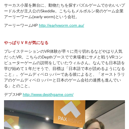
サーカス小屋を舞台に、動物たちを探すパズルゲームでかわいいプ
ードル犬が主人公のSkeddle。こちらもメルボルン発のゲーム企業
アーリーワーム(early worm)という会社。
アーリーワームHP
http://earlyworm.com.au/
やっぱりＶＲが気になる
プレイステーションのVR体験が早々に売り切れるなどやはり人気
だったVR。こちらのDepthブースでで来場者にサメと戦うVRコン
ピューターゲームの説明をしていたウィルさん。なんでも日本語を
学び始めて１年だそうで、目標は「日本語で本が読めるようになる
こと」。ゲームディベロッパーである彼によると、「オーストラリ
アのゲームディベロッパーと日本のゲーム会社の連携も進んでい
る」とのこと。
デプスHP
http://www.depthgame.com/