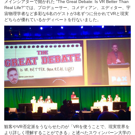
メインシアターで開かれた “The Great Debate: Is VR Better Than
Real Life?”では、プロデューサー、コメディアン、エディター、宇
宙物理学者など多彩な6名のゲストが3名ずつに分かれてVRと現実
どちらが優れているかディベートを行ないました。
観客やVR否定派をうならせたのが「VRを使うことで、現実世界を
より詳しく理解することができる」と述べたスウィンバーン大学の