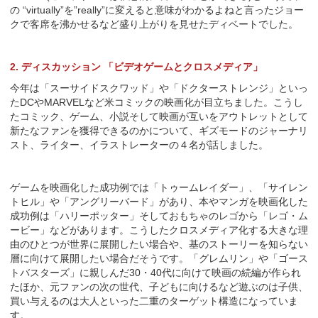
の “virtually”を”really”に変えると意味がわかるよねと言ったジョー
クで客席を沸かせるなど盛り上がりを見せたディベートでした。
2. ディスカッション 「ビデオゲームとクロスメディア」
今年は「スーサイドスクワッド」や「ドクターストレンジ」といっ
たDCやMARVELなど米コミックの映画化が目立ちました。こうし
たコミック、ゲーム、小説そして映画が互いをアウトレットとして
新たなファンを獲得できるのかについて、ギズモードのジャーナリ
スト、ライター、イラストレーターの４名が話しました。
ゲームを映画化した成功例では「トゥームレイダー」、「サイレン
トヒル」や「アングリーバード」があり、本やマンガを映画化した
成功例は「ハリーポッター」そしておもちゃのレゴから「レゴ・ム
ービー」などがあります。こうしたクロスメディア化する大きな理
由のひとつが世界に展開したい場合や、基のストーリーを知らない
層に向けて展開したい場合だそうです。「グレムリン」や「ゴース
トバスターズ」に親しんだ30・40代に向けて映画の続編が作られ
たほか、元ファンの次の世代、子どもに向けるなど遊ぶのは子供、
買い与えるのは大人といった二重のターゲット構造になっていま
す。