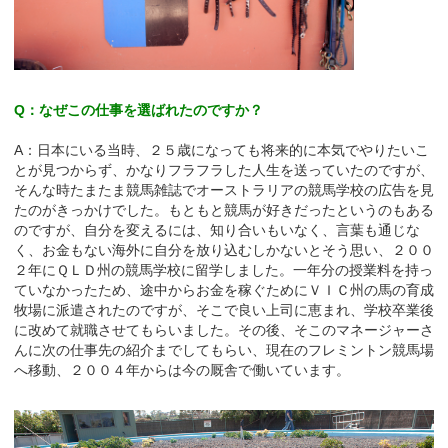
Q：なぜこの仕事を選ばれたのですか？
A：日本にいる当時、２５歳になっても将来的に本気でやりたいこ
とが見つからず、かなりフラフラした人生を送っていたのですが、
そんな時たまたま競馬雑誌でオーストラリアの競馬学校の広告を見
たのがきっかけでした。もともと競馬が好きだったというのもある
のですが、自分を変えるには、知り合いもいなく、言葉も通じな
く、お金もない海外に自分を放り込むしかないとそう思い、２００
２年にＱＬＤ州の競馬学校に留学しました。一年分の授業料を持っ
ていなかったため、途中からお金を稼ぐためにＶＩＣ州の馬の育成
牧場に派遣されたのですが、そこで良い上司に恵まれ、学校卒業後
に改めて就職させてもらいました。その後、そこのマネージャーさ
んに次の仕事先の紹介までしてもらい、現在のフレミントン競馬場
へ移動、２００４年からは今の厩舎で働いています。