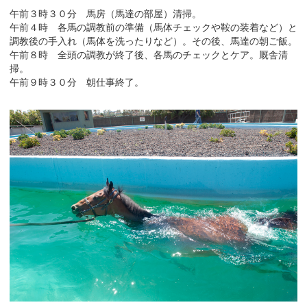
午前３時３０分 馬房（馬達の部屋）清掃。
午前４時 各馬の調教前の準備（馬体チェックや鞍の装着など）と
調教後の手入れ（馬体を洗ったりなど）。その後、馬達の朝ご飯。
午前８時 全頭の調教が終了後、各馬のチェックとケア。厩舎清
掃。
午前９時３０分 朝仕事終了。