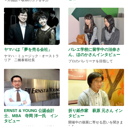
＜外国語＞取得のコツを学ぶ
GO豪メルボルンのアイツがロン
グ・トークで登場。
ヤマハは「夢を売る会社」
バレエ学校に留学中の治奈さ
ん、ほのかさんインタビュー
ヤマハ・ミュージック・オーストラ
リア 二橋泰裕社長
プロのバレリーナを目指して
ERNST & YOUNG 公認会計
折り紙作家 萩原 元さん イン
士、MBA 寺岡 洋一氏 イン
タビュー
タビュー
開催中の個展に寄せる思いを聞きま
した
メルボルンで会計士として活躍中！