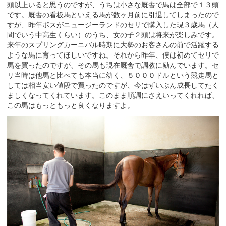
頭以上いると思うのですが、うちは小さな厩舎で馬は全部で１３頭
です。厩舎の看板馬といえる馬が数ヶ月前に引退してしまったので
すが、昨年ボスがニュージーランドのセリで購入した現３歳馬（人
間でいう中高生くらい）のうち、女の子２頭は将来が楽しみです。
来年のスプリングカーニバル時期に大勢のお客さんの前で活躍する
ような馬に育ってほしいですね。それから昨年、僕は初めてセリで
馬を買ったのですが、その馬も現在厩舎で調教に励んでいます。セ
リ当時は他馬と比べても本当に幼く、５０００ドルという競走馬と
しては相当安い値段で買ったのですが、今はずいぶん成長してたく
ましくなってくれています。このまま順調にさえいってくれれば、
この馬はもっともっと良くなりますよ。