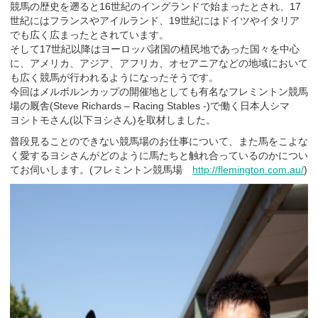
競馬の歴史を遡ると16世紀のイングランドで始まったとされ、17
世紀にはフランスやアイルランド、19世紀にはドイツやイタリア
でも広く広まったとされています。
そして17世紀以降はヨーロッパ諸国の植民地であった国々を中心
に、アメリカ、アジア、アフリカ、オセアニアなどの地域において
も広く競馬が行われるようになったそうです。
今回はメルボルンカップの開催地としても有名なフレミントン競馬
場の厩舎(Steve Richards – Racing Stables -)で働く日本人シマ
ヨシトモさん(以下ヨシさん)を取材しました。
普段見ることのできない競馬場のお仕事について、また馬をこよな
く愛するヨシさんがどのように馬たちと触れ合っているのかについ
てお伺いします。(フレミントン競馬場
http://flemington.com.au/
)