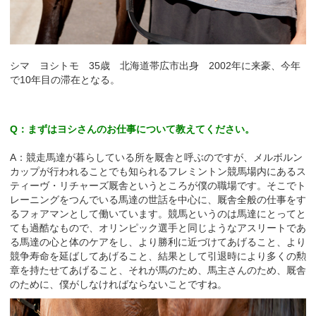
シマ ヨシトモ 35歳 北海道帯広市出身 2002年に来豪、今年
で10年目の滞在となる。
Q：まずはヨシさんのお仕事について教えてください。
A：競走馬達が暮らしている所を厩舎と呼ぶのですが、メルボルン
カップが行われることでも知られるフレミントン競馬場内にあるス
ティーヴ・リチャーズ厩舎というところが僕の職場です。そこでト
レーニングをつんでいる馬達の世話を中心に、厩舎全般の仕事をす
るフォアマンとして働いています。競馬というのは馬達にとってと
ても過酷なもので、オリンピック選手と同じようなアスリートであ
る馬達の心と体のケアをし、より勝利に近づけてあげること、より
競争寿命を延ばしてあげること、結果として引退時により多くの勲
章を持たせてあげること、それが馬のため、馬主さんのため、厩舎
のために、僕がしなければならないことですね。