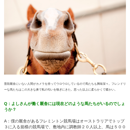
普段厩舎にいない人間がカメラを持ってウロウロしているので馬たちも興味深々。フレンドリ
ーな馬たちはこの大きな鼻で私の匂いを嗅ぎにきた。思った以上に柔らかくて暖かい。
Q：よしさんが働く厩舎には現在どのような馬たちがいるのでしょ
うか？
A：僕の厩舎があるフレミントン競馬場はオーストラリアでトップ
３に入る規模の競馬場で、敷地内に調教師２０人以上、馬は５００