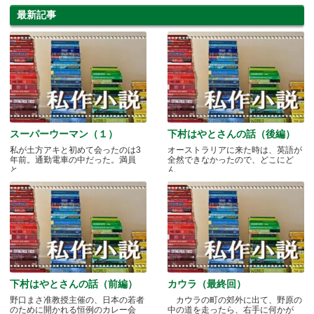
これからの活躍も見逃せません！
最新記事
スーパーウーマン（１）
下村はやとさんの話（後編）
私が土方アキと初めて会ったのは3
オーストラリアに来た時は、英語が
年前。通勤電車の中だった。満員
全然できなかったので、どこにど
と.....
ん.....
下村はやとさんの話（前編）
カウラ（最終回）
野口まさ准教授主催の、日本の若者
カウラの町の郊外に出て、野原の
のために開かれる恒例のカレー会
中の道を走ったら、右手に何かが