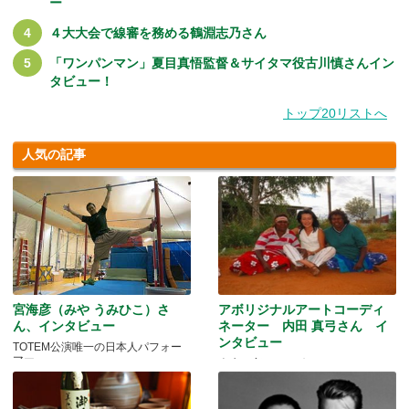
ー
４大大会で線審を務める鶴淵志乃さん
「ワンパンマン」夏目真悟監督＆サイタマ役古川慎さんイン
タビュー！
トップ20リストへ
人気の記事
宮海彦（みや うみひこ）さ
アボリジナルアートコーディ
ん、インタビュー
ネーター 内田 真弓さん イ
ンタビュー
TOTEM公演唯一の日本人パフォー
マー
人生を変えたアボリジニ・アートと
の出会いとは…