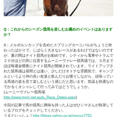
Q：これからのシーズン競馬を楽しむお薦めのイベントはあります
か？
A：メルボルンカップを含めたスプリングカーニバルがちょうど終
わったばかりで、しばらく大きなレースがあるわけではないのです
が、夏の間はナイト競馬がお勧めです。シティから電車やトラムで
２０分ほどの所に位置するムーニーヴァレー競馬場では、３月まで
ほぼ毎週金曜夜にナイト競馬が開催されています。ライトアップさ
れた競馬場は昼間とは違い、少しだけオトナな雰囲気で、ギャンブ
ルというより仲の良い友達と飲んだりお喋りしながら、頑張ってい
る馬達の姿を見て楽しむという感じだと思います。気温も快適なの
でかるくオシャレして行ってみてはどうでしょうか。
(ムーニーヴァレー競馬場
http://www.mvrc.net.au/p_Race_Dates.aspx
)
今回の記事で馬や競馬に興味を持った人はぜひシマさんが執筆して
いるブログをチェックしてください。
うまといっしょ！
http://blogs.yahoo.co.jp/yocccy7701