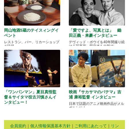
岡山地酒5蔵のテイスィングイ
「愛ですよ、写真とは」 鋤
ベント
田正義・来豪インタビュー
レストラン、バー、リカーショップ
デヴィッド・ボウイを40年間撮り続
が注目
ける写真家、限定本を出版で
「ワンパンマン」夏目真悟監
映画『サカサマのパテマ』吉
督＆サイタマ役古川慎さんイ
浦 康裕監督 インタビュー
ンタビュー！
日本で話題のアニメ映画作品がメル
ボルンに！
マッドマンアニメフェスティバル
2016
会員規約
｜
個人情報保護基本方針
｜
ご利用にあたって
｜
リン