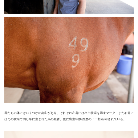
馬たちの体にはいくつかの刻印があり、それぞれ左肩には出生牧場を示すマーク、また右肩に
はその牧場で同じ年に生まれた馬の順番、更に出生年数(西暦の下一桁)が示されている。