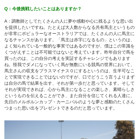
Q：今後挑戦したいことはありますか？
A：調教師としてたくさんの人に夢や感動や心に残るような思い出
を提供したいですね。たとえば大人数からなる共有馬主というもの
が非常にポピュラーなオーストラリアでは、たくさんの人に馬主に
なるチャンスがあります。「馬主は赤字になるもの」というのは、
よく知られている一般的な事実ではあるのですが、僕はこの常識を
くつがえすことは不可能ではないと考えています。昨年自分で馬を
買ったのは、この自分の考えを実証するチャレンジでもあります
ね。怪我でダメになっていく馬が無数にいる競馬の世界において、
馬主さんの収支をプラスマイナス０にするというのは、生半可なこ
とで実現できることではないのですが、口でどうこう言うよりまず
は自分の馬で結果を出す、それが第一歩だと思っています。そして
それが実現できれば、心から馬主になることの楽しさ、素晴らしさ
というものを伝えることができ、また自分を信じてくれる人達に、
先日のメルボルンカップ・カーニバルのような夢と感動のたくさん
つまった思い出をプレゼントできるのだと思っています。