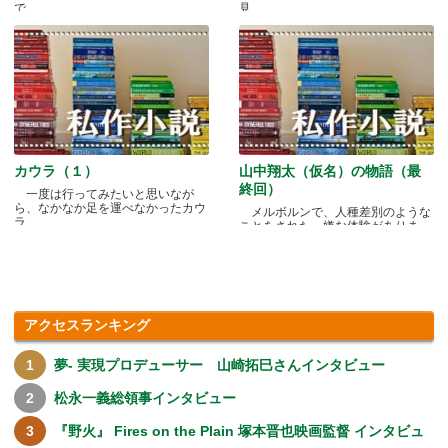
で.....
見.....
カウラ（１）
山中翔太（仮名）の物語（最
終回）
一度は行ってみたいと思いなが
ら、なかなか足を運べなかったカウ
メルボルンで、人種差別のような
ラ.....
ことをされた、嫌な体験がありま
す.....
アクセスランキング
夢- 実現プロデューサー 山崎拓巳さんインタビュー
松永一義総領事インタビュー
『野火』 Fires on the Plain 塚本晋也映画監督 インタビュ