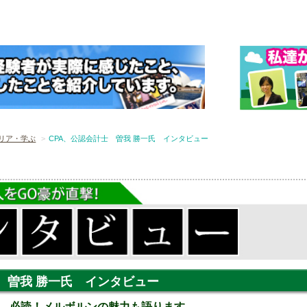
リア・学ぶ
CPA、公認会計士 曽我 勝一氏 インタビュー
 曽我 勝一氏 インタビュー
、必読！メルボルンの魅力も語ります。