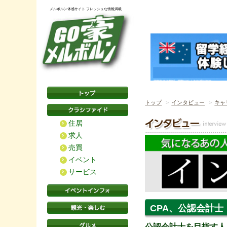
メルボルン体感サイト フレッシュな情報満載
トップ
インタビュー
キャ
住居
求人
売買
イベント
サービス
CPA、公認会計士
公認会計士を目指す人