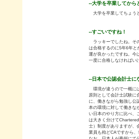
--大学を卒業してか
大学を卒業してちょうど
--すごいですね！
ラッキーでしたね。その
は合格するのに5年6年
運が良かったですね。今
一度に合格しなければい
--日本で公認会計士
環境が違うので一概には
原則として会計士試験に
に、働きながら勉強し公
本の環境に対して働きな
い日本のやり方に比べ、
は大きく分けてCharter
士）制度がありますが、会
業員も殆どCAですから、
なお、日本人が豪州にて