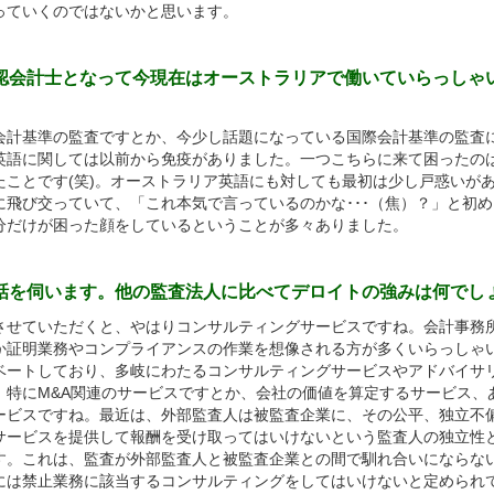
っていくのではないかと思います。
公認会計士となって今現在はオーストラリアで働いていらっしゃ
計基準の監査ですとか、今少し話題になっている国際会計基準の監査
英語に関しては以前から免疫がありました。一つこちらに来て困ったの
たことです(笑)。オーストラリア英語にも対しても最初は少し戸惑いが
に飛び交っていて、「これ本気で言っているのかな･･･（焦）？」と初
分だけが困った顔をしているということが多々ありました。
お話を伺います。他の監査法人に比べてデロイトの強みは何でし
せていただくと、やはりコンサルティングサービスですね。会計事務
か証明業務やコンプライアンスの作業を想像される方が多くいらっしゃ
ベートしており、多岐にわたるコンサルティングサービスやアドバイサ
。特にM&A関連のサービスですとか、会社の価値を算定するサービス、
ービスですね。最近は、外部監査人は被監査企業に、その公平、独立不
サービスを提供して報酬を受け取ってはいけないという監査人の独立性
す。これは、監査が外部監査人と被監査企業との間で馴れ合いにならな
には禁止業務に該当するコンサルティングをしてはいけないと定められ