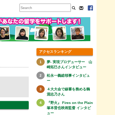
アクセスランキング
夢- 実現プロデューサー 山
崎拓巳さんインタビュー
松永一義総領事インタビュ
ー
４大大会で線審を務める鶴
淵志乃さん
『野火』 Fires on the Plain
塚本晋也映画監督 インタビ
ュー