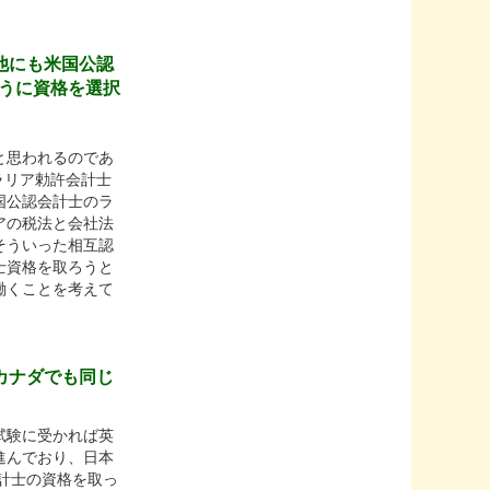
他にも米国公認
うに資格を選択
と思われるのであ
ラリア勅許会計士
国公認会計士のラ
アの税法と会社法
そういった相互認
士資格を取ろうと
働くことを考えて
カナダでも同じ
試験に受かれば英
進んでおり、日本
計士の資格を取っ