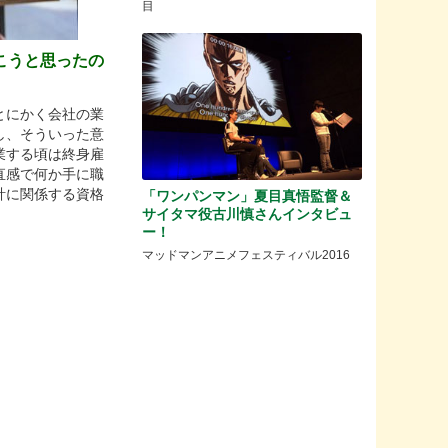
目
こうと思ったの
とにかく会社の業
し、そういった意
業する頃は終身雇
直感で何か手に職
計に関係する資格
「ワンパンマン」夏目真悟監督＆
サイタマ役古川慎さんインタビュ
ー！
マッドマンアニメフェスティバル2016