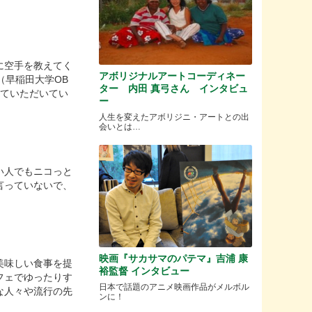
に空手を教えてく
アボリジナルアートコーディネー
（早稲田大学OB
ター 内田 真弓さん インタビュ
せていただいてい
ー
人生を変えたアボリジニ・アートとの出
会いとは…
い人でもニコっと
言っていないで、
映画『サカサマのパテマ』吉浦 康
美味しい食事を提
裕監督 インタビュー
フェでゆったりす
日本で話題のアニメ映画作品がメルボル
な人々や流行の先
ンに！