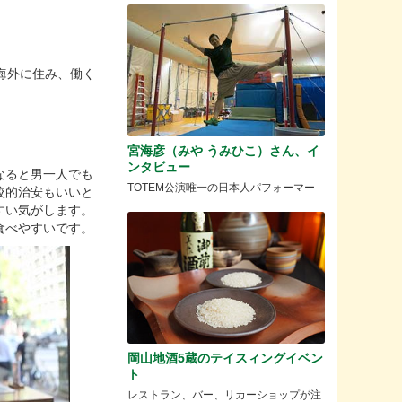
海外に住み、働く
宮海彦（みや うみひこ）さん、イ
ンタビュー
なると男一人でも
TOTEM公演唯一の日本人パフォーマー
較的治安もいいと
すい気がします。
食べやすいです。
岡山地酒5蔵のテイスィングイベン
ト
レストラン、バー、リカーショップが注