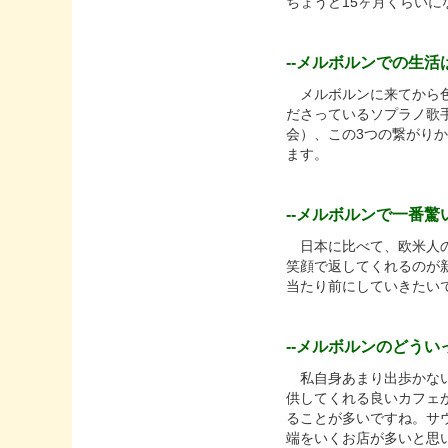
ちょうど15ヶ月くらいに
--メルボルンでの生
メルボルンに来てから色
ださっているソプラノ歌手
会）、この3つの繋がり
ます。
--メルボルンで一番
日本に比べて、欧米人の
笑顔で返してくれるのが
当たり前にしていきたい
--メルボルンのどう
私自身あまり出歩かない
供してくれる良いカフェ
ることが多いですね。サ
端をいくお店が多いと思