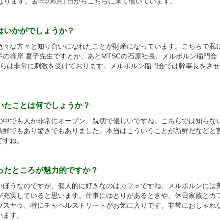
なります。去年の6月1日からこちらに来て働いています。
活はいかがでしょうか？
々な方々と知り合いになれたことが財産になっています。こちらで私
の峰岸 夏子先生ですとか、あとMTSCの石原社長、メルボルン稲門会
からは非常に刺激を受けております。メルボルン稲門会では幹事長をさ
驚いたことは何でしょうか？
中でも人が非常にオープン、親切で優しいですね。こちらでは知らな
新鮮でもあり驚きでもありました。本当はこういうことが新鮮だなどと
ですね。
いったところが魅力的ですか？
ほうなのですが、個人的に好きなのはカフェですね。メルボルンには
が充実していると思います。仕事にゆとりがあるときや、休日家族とカ
ウスヤラ、特にチャペルストリートがお気に入りです。非常におしゃれ
います。