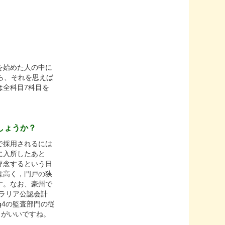
を始めた人の中に
ら、それを思えば
は全科目7科目を
しょうか？
で採用されるには
に入所したあと
専念するという日
は高く，門戸の狭
す。なお、豪州で
ストラリア公認会計
g4の監査部門の従
うがいいですね。