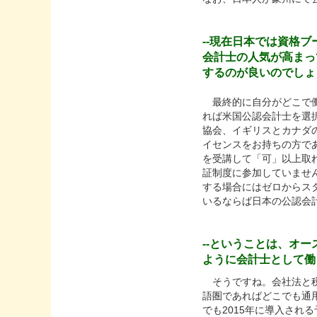
--現在日本では資格
会計士の人気が高まっ
するのが良いのでしょ
最終的に自分がどこで働
れば米国公認会計士を選択
協会、イギリスとカナダ
イセンスをお持ちの方で
を受講して「可」以上取
証制度に参加していませ
する場合にはゼロからス
いるならば日本の公認会
--ということは、オ
ように会計士として働
そうですね。会社法と税
語圏であればどこでも通
でも2015年に導入さ