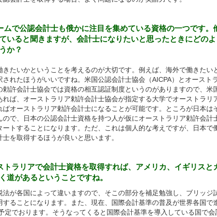
ブームで公認会計士も俄かに注目を集めている資格の一つです。
ていると聞きますが、会計士になりたいと思ったときにどのよ
うか？
きたいかということを考えるのが大切です。例えば、海外で働きたい
されたほうがいいですね。米国公認会計士協会（AICPA）とオースト
の勅許会計士協会では資格の相互認証制度というのがありますので、米
あれば、オーストラリア勅許会計士協会が指定する大学でオーストラリ
ればオーストラリア勅許会計士になることが可能です。ところが日本は
んので、日本の公認会計士資格を持つ人が仮にオーストラリア勅許会計
タートすることになります。ただ、これは個人的な考えですが、日本で
計士を取得するほうが良いと思います。
ーストラリアで会計士資格を取得すれば、アメリカ、イギリスと
く道があるということですね。
法が各国によって違いますので、そこの部分を補足勉強し、ブリッジ
用することになります。また、現在、国際会計基準の普及が世界各国で
れる予定でおります。そうなってくると国際会計基準を導入している国で会