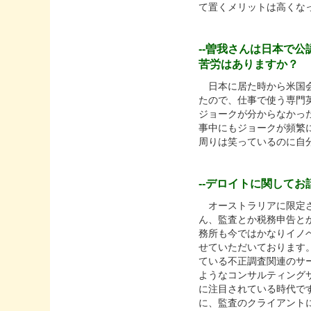
て置くメリットは高くな
--曽我さんは日本で
苦労はありますか？
日本に居た時から米国会
たので、仕事で使う専門
ジョークが分からなかっ
事中にもジョークが頻繁
周りは笑っているのに自
--デロイトに関して
オーストラリアに限定さ
ん、監査とか税務申告と
務所も今ではかなりイノ
せていただいております
ている不正調査関連のサ
ようなコンサルティング
に注目されている時代で
に、監査のクライアント