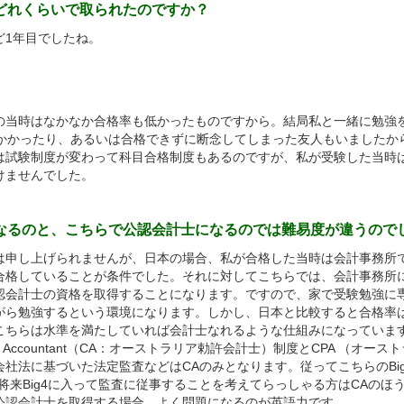
らどれくらいで取られたのですか？
1年目でしたね。
当時はなかなか合格率も低かったものですから。結局私と一緒に勉強
とかかったり、あるいは合格できずに断念してしまった友人もいましたか
は試験制度が変わって科目合格制度もあるのですが、私が受験した当時
けませんでした。
になるのと、こちらで公認会計士になるのでは難易度が違うので
申し上げられませんが、日本の場合、私が合格した当時は会計事務所
合格していることが条件でした。それに対してこちらでは、会計事務所
認会計士の資格を取得することになります。ですので、家で受験勉強に
がら勉強するという環境になります。しかし、日本と比較すると合格率
こちらは水準を満たしていれば会計士なれるような仕組みになっていま
ed Accountant（CA：オーストラリア勅許会計士）制度とCPA （オー
社法に基づいた法定監査などはCAのみとなります。従ってこちらのBi
将来Big4に入って監査に従事することを考えてらっしゃる方はCAのほ
公認会計士を取得する場合、よく問題になるのが英語力です。