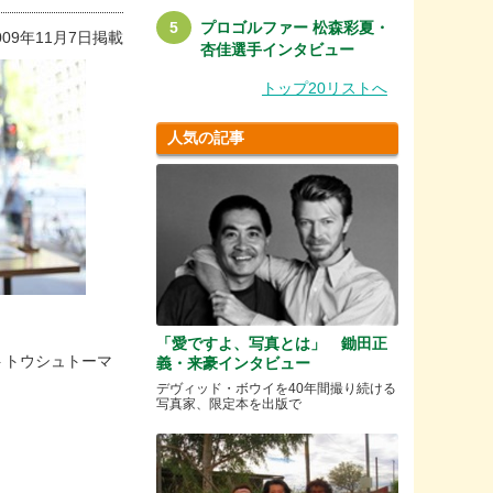
プロゴルファー 松森彩夏・
009年11月7日掲載
杏佳選手インタビュー
トップ20リストへ
人気の記事
「愛ですよ、写真とは」 鋤田正
ロイトトウシュトーマ
義・来豪インタビュー
デヴィッド・ボウイを40年間撮り続ける
写真家、限定本を出版で