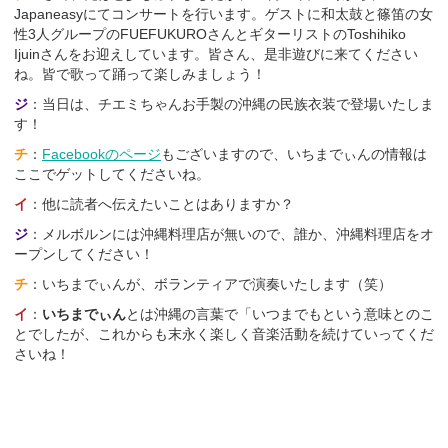
Japaneasyにてコンサートを行います。ゲストに和太鼓と篠笛の女
性3人グループのFUEFUKUROさんとギターリストのToshihiko
Ijuinさんをお迎えしています。皆さん、是非遊びに来てください
ね。皆で歌って踊って楽しみましょう！
ジ
：当日は、チエミちゃんお手製の沖縄の民族衣装で登場いたしま
す！
チ
：
Facebookのページ
もございますので、いちまでぃんの情報は
ここでゲットしてくださいね。
イ
：他に読者へ伝えたいことはありますか？
ジ
：メルボルンには沖縄料理店が無いので、誰か、沖縄料理店をオ
ープンしてください！
チ
：いちまでぃんが、ボランティアで演奏いたします（笑）
イ
：
いちまでぃん
とは沖縄の言葉で「いつまでもという意味とのこ
とでしたが、これからも末永く楽しく音楽活動を続けていってくだ
さいね！