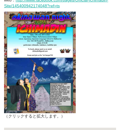
web：
http://www.facebook.com/pages/Official-Ichimadin-
Site/145400942174048?ref=ts
（クリックすると拡大します。）