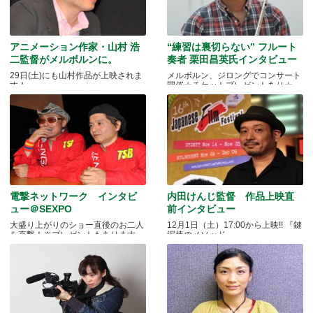
アニメーション作家・山村 浩
“練習は裏切らない” フルート
二監督がメルボルンに。
奏者 栗田昌英氏インタビュー
29日(土)にも山村作品が上映されま
メルボルン、ジロングでコンサート
す！
開催☆チケットプレゼントあり☆
電撃ネットワーク インタビ
内田けんじ監督 作品上映直
ュー＠SEXPO
前インタビュー
大盛り上がりのショー直後のお二人
12月1日（土）17:00から上映!! 『鍵
を直撃！※プレゼントもあります
泥棒のメソッド』