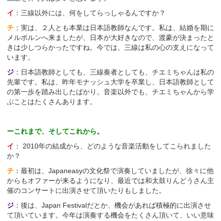
イ
：三線以外には、何をしてらっしゃるんですか？
チ
：実は、２人とも本業は日本語教師なんです。私は、結婚を期に
メルボルンへ来ましたが、日本が大好きなので、渡豪が決まったと
きは少しつらかったですね。今では、三線は私の心の支えになって
います。
ジ
：日本語教師としても、三線奏者としても、チエミちゃんは私の
先輩です。私は、昨年モナッシュ大学を卒業し、日本語教師として
の第一歩を踏み出したばかり。音楽以外でも、チエミちゃんから学
ぶことはたくさんあります。
ーこれまで、そしてこれから。
イ
： 2010年の結成から、どのような音楽活動をしてこられました
か？
チ
：最初は、Japaneasyの文化祭で演奏していましたが、徐々に他
からもオファーが来るようになり、最近では和太鼓りんどうさん主
催のコンサートに出演させて頂いたりもしました。
ジ
：後は、Japan Festivalだとか、機会があれば積極的に出演させ
て頂いています。今年は演奏する機会をたくさん頂いて、いい意味