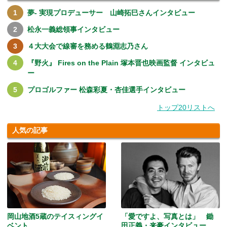
夢- 実現プロデューサー 山崎拓巳さんインタビュー
松永一義総領事インタビュー
４大大会で線審を務める鶴淵志乃さん
『野火』 Fires on the Plain 塚本晋也映画監督 インタビュ
ー
プロゴルファー 松森彩夏・杏佳選手インタビュー
トップ20リストへ
人気の記事
岡山地酒5蔵のテイスィングイ
「愛ですよ、写真とは」 鋤
ベント
田正義・来豪インタビュー