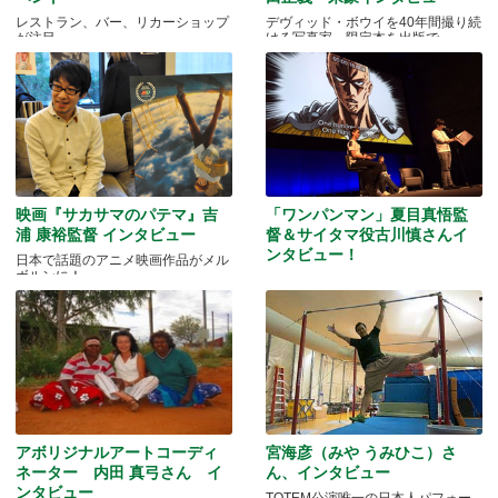
レストラン、バー、リカーショップ
デヴィッド・ボウイを40年間撮り続
が注目
ける写真家、限定本を出版で
映画『サカサマのパテマ』吉
「ワンパンマン」夏目真悟監
浦 康裕監督 インタビュー
督＆サイタマ役古川慎さんイ
ンタビュー！
日本で話題のアニメ映画作品がメル
ボルンに！
マッドマンアニメフェスティバル
2016
アボリジナルアートコーディ
宮海彦（みや うみひこ）さ
ネーター 内田 真弓さん イ
ん、インタビュー
ンタビュー
TOTEM公演唯一の日本人パフォー