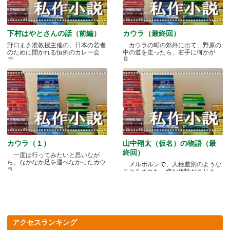
下村はやとさんの話（前編）
カウラ（最終回）
野口まさ准教授主催の、日本の若者
カウラの町の郊外に出て、野原の
のために開かれる恒例のカレー会
中の道を走ったら、右手に何かが
で.....
見.....
カウラ（１）
山中翔太（仮名）の物語（最
終回）
一度は行ってみたいと思いなが
ら、なかなか足を運べなかったカウ
メルボルンで、人種差別のような
ラ.....
ことをされた、嫌な体験がありま
す.....
アクセスランキング