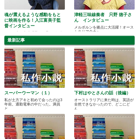
魂が震えるような感動をもと
津軽三味線奏者 只野 徳子さ
に映画を作る！入江富美子監
ん インタビュー
督インタビュー
メルボルンを拠点に大活躍！オース
トラリア全土へ
8/25（土）上映「天から見れば」無
料チケットプレゼント！
最新記事
スーパーウーマン（１）
下村はやとさんの話（後編）
私が土方アキと初めて会ったのは3
オーストラリアに来た時は、英語が
年前。通勤電車の中だった。満員
全然できなかったので、どこにど
と.....
ん.....