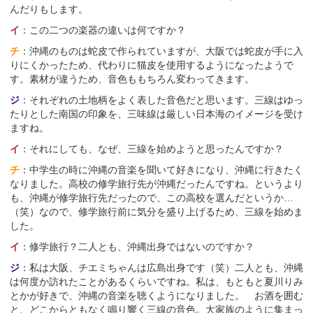
んだりもします。
イ
：この二つの楽器の違いは何ですか？
チ
：沖縄のものは蛇皮で作られていますが、大阪では蛇皮が手に入
りにくかったため、代わりに猫皮を使用するようになったようで
す。素材が違うため、音色ももちろん変わってきます。
ジ
：それぞれの土地柄をよく表した音色だと思います。三線はゆっ
たりとした南国の印象を、三味線は厳しい日本海のイメージを受け
ますね。
イ
：それにしても、なぜ、三線を始めようと思ったんですか？
チ
：中学生の時に沖縄の音楽を聞いて好きになり、沖縄に行きたく
なりました。高校の修学旅行先が沖縄だったんですね。というより
も、沖縄が修学旅行先だったので、この高校を選んだというか…
（笑）なので、修学旅行前に気分を盛り上げるため、三線を始めま
した。
イ
：修学旅行？二人とも、沖縄出身ではないのですか？
ジ
：私は大阪、チエミちゃんは広島出身です（笑）二人とも、沖縄
は何度か訪れたことがあるくらいですね。私は、もともと夏川りみ
とかが好きで、沖縄の音楽を聴くようになりました。 お酒を囲む
と、どこからともなく鳴り響く三線の音色。大家族のように集まっ