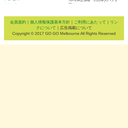
マー
人生を変えたアボリジニ・アートと
の出会いとは…
会員規約
｜
個人情報保護基本方針
｜
ご利用にあたって
｜
リン
クについて
｜広告掲載について
Copyright © 2017 GO GO Melbourne All Rights Reserved