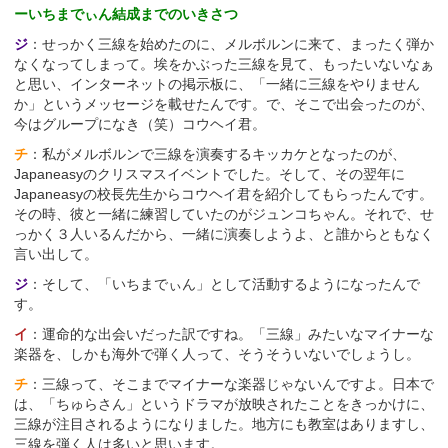
ーいちまでぃん結成までのいきさつ
ジ
：せっかく三線を始めたのに、メルボルンに来て、まったく弾か
なくなってしまって。埃をかぶった三線を見て、もったいないなぁ
と思い、インターネットの掲示板に、「一緒に三線をやりません
か」というメッセージを載せたんです。で、そこで出会ったのが、
今はグループになき（笑）コウヘイ君。
チ
：私がメルボルンで三線を演奏するキッカケとなったのが、
Japaneasyのクリスマスイベントでした。そして、その翌年に
Japaneasyの校長先生からコウヘイ君を紹介してもらったんです。
その時、彼と一緒に練習していたのがジュンコちゃん。それで、せ
っかく３人いるんだから、一緒に演奏しようよ、と誰からともなく
言い出して。
ジ
：そして、「いちまでぃん」として活動するようになったんで
す。
イ
：運命的な出会いだった訳ですね。「三線」みたいなマイナーな
楽器を、しかも海外で弾く人って、そうそういないでしょうし。
チ
：三線って、そこまでマイナーな楽器じゃないんですよ。日本で
は、「ちゅらさん」というドラマが放映されたことをきっかけに、
三線が注目されるようになりました。地方にも教室はありますし、
三線を弾く人は多いと思います。