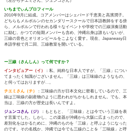
（左からチエミさん、ジュンコさん）
いちまでぃんプロフィール
2010年9月に結成。コアメンバーはシェパード千恵美と高濱潤子。
どちらもメルボルンのセカンダリースクールで日本語教師をする傍
ら、メルボルンで行われる様々なイベントや学校での三線演奏活動
に励む。かつての短期メンバーも含め、沖縄出身は誰もいないが、
三線の音色とオリオンビールをこよなく愛す。現在、Japaneasy日
本語学校で月二回、三線教室を開いている。
ー三線（さんしん）って何ですか？
インタビュアー（イ）
：私、純粋な日本人ですが、「三線」につい
てまったく知識がございません。「三線」は三味線のようなもの、
と伺ってはおりますが…。
チエミさん（チ）
：三味線の方が日本文化に密着しているので、三
線は三味線の副産物のように思われがちかもしれません。でも、本
当は、三線の方が歴史は長いんですよ。
ジュンコさん（ジ）
：もともと、「三味線」とは今でいう三線を表
す言葉でした。しかし、この楽器が沖縄から大阪に広まったので、
差別化をはかるために、沖縄のものを「三線」と呼ぶようになった
のです。その名残か、沖縄では今でも三線のことを「三味線」と呼