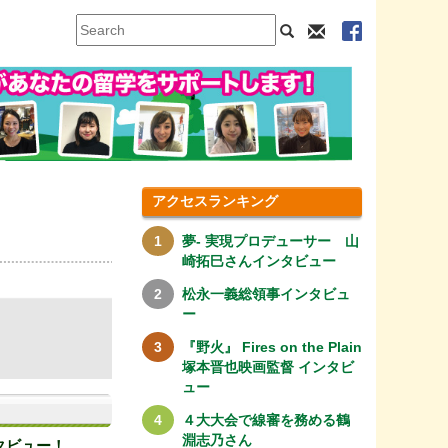
アクセスランキング
夢- 実現プロデューサー 山
崎拓巳さんインタビュー
松永一義総領事インタビュ
ー
『野火』 Fires on the Plain
塚本晋也映画監督 インタビ
ュー
４大大会で線審を務める鶴
淵志乃さん
タビュー！