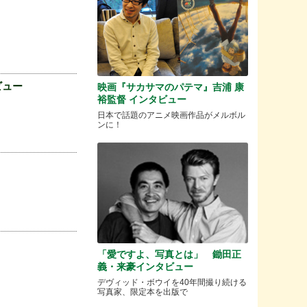
ビュー
映画『サカサマのパテマ』吉浦 康
裕監督 インタビュー
日本で話題のアニメ映画作品がメルボル
ンに！
「愛ですよ、写真とは」 鋤田正
義・来豪インタビュー
デヴィッド・ボウイを40年間撮り続ける
写真家、限定本を出版で