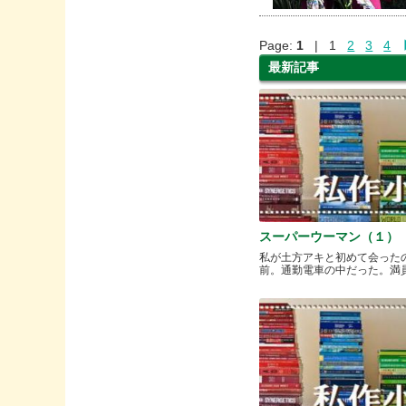
Page:
1
| 1
2
3
4
最新記事
スーパーウーマン（１）
私が土方アキと初めて会った
前。通勤電車の中だった。満員と.