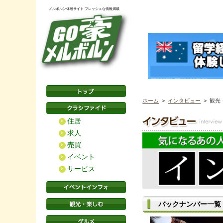
メルボルン体感サイト フレッシュな情報満載
ホーム
>
インタビュー
> 観光
住居
求人
売買
イベント
サービス
バックナンバー一覧