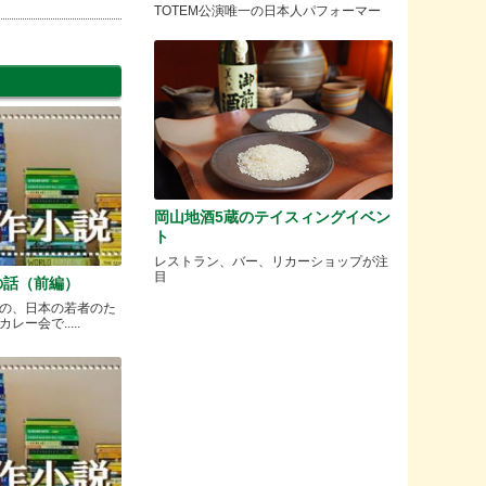
TOTEM公演唯一の日本人パフォーマー
岡山地酒5蔵のテイスィングイベン
ト
レストラン、バー、リカーショップが注
目
の話（前編）
の、日本の若者のた
ー会で.....