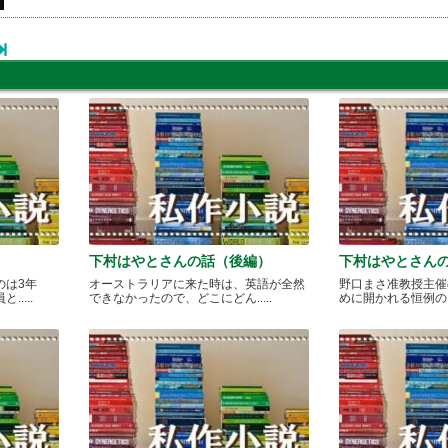
下村はやとさんの話（後編）
下村はやとさん
のは3年
オーストラリアに来た時は、英語が全然
野口まさ准教授主催
....
できなかったので、どこにどん.....
めに開かれる恒例のカレ