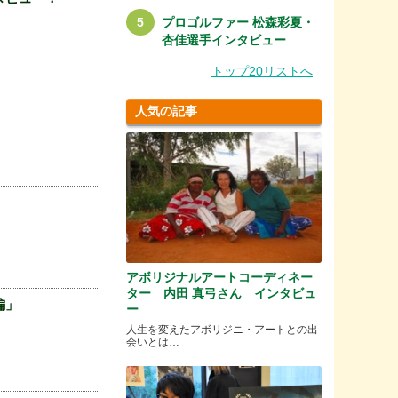
プロゴルファー 松森彩夏・
杏佳選手インタビュー
トップ20リストへ
人気の記事
アボリジナルアートコーディネー
ター 内田 真弓さん インタビュ
編」
ー
人生を変えたアボリジニ・アートとの出
会いとは…