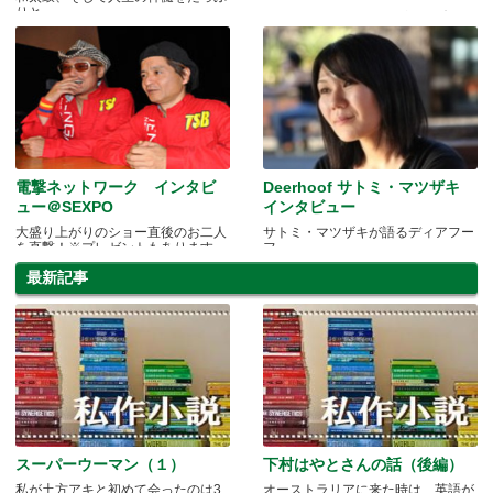
りと
ミステリアス・バンドがメルボルン
に上陸！
電撃ネットワーク インタビ
Deerhoof サトミ・マツザキ
ュー＠SEXPO
インタビュー
大盛り上がりのショー直後のお二人
サトミ・マツザキが語るディアフー
を直撃！※プレゼントもあります
フ
最新記事
スーパーウーマン（１）
下村はやとさんの話（後編）
私が土方アキと初めて会ったのは3
オーストラリアに来た時は、英語が