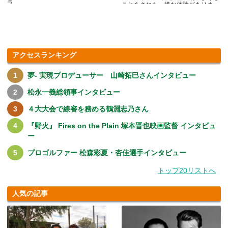
ラ.....
ことをされた、嫌な体験がありま
す.....
アクセスランキング
夢- 実現プロデューサー 山崎拓巳さんインタビュー
松永一義総領事インタビュー
４大大会で線審を務める鶴淵志乃さん
『野火』 Fires on the Plain 塚本晋也映画監督 インタビュ
ー
プロゴルファー 松森彩夏・杏佳選手インタビュー
トップ20リストへ
人気の記事