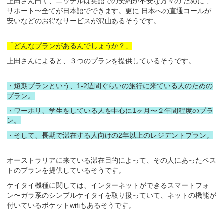
上田さん曰く、ニッテルは英語での契約が不安な方々の ために 、
サポート〜全てが日本語でできます。更に 日本への直通コールが
安いなどのお得なサービスが沢山あるそうです。
「どんなプランがあるんでしょうか？」
上田さんによると、３つのプランを提供しているそうです。
・短期プランという、1-2週間ぐらいの旅行に来ている人のための
プラン。
・ワーホリ、学生をしている人を中心に1ヶ月〜２年間程度のプラ
ン。
・そして、長期で滞在する人向けの2年以上のレジデントプラン。
オーストラリアに来ている滞在目的によって、その人にあったベス
トのプランを提供しているそうです。
ケイタイ機種に関しては、インターネットができるスマートフォ
ン〜ガラ系のシンプルケイタイを取り扱っていて、ネットの機能が
付いているポケットwifiもあるそうです。