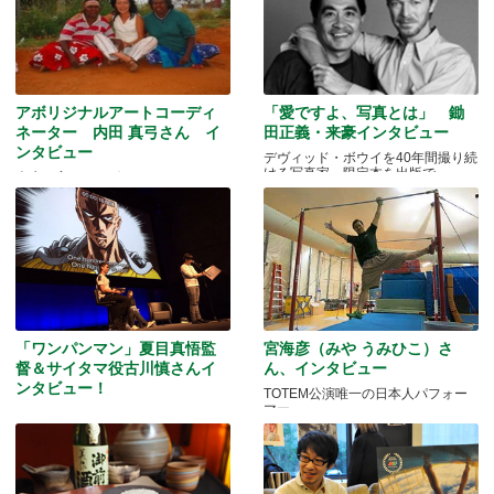
アボリジナルアートコーディ
「愛ですよ、写真とは」 鋤
ネーター 内田 真弓さん イ
田正義・来豪インタビュー
ンタビュー
デヴィッド・ボウイを40年間撮り続
ける写真家、限定本を出版で
人生を変えたアボリジニ・アートと
の出会いとは…
「ワンパンマン」夏目真悟監
宮海彦（みや うみひこ）さ
督＆サイタマ役古川慎さんイ
ん、インタビュー
ンタビュー！
TOTEM公演唯一の日本人パフォー
マー
マッドマンアニメフェスティバル
2016