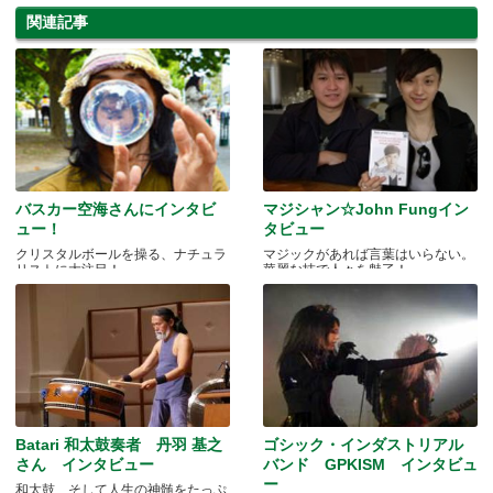
関連記事
バスカー空海さんにインタビ
マジシャン☆John Fungイン
ュー！
タビュー
クリスタルボールを操る、ナチュラ
マジックがあれば言葉はいらない。
リストに大注目！
華麗な技で人々を魅了！
Batari 和太鼓奏者 丹羽 基之
ゴシック・インダストリアル
さん インタビュー
バンド GPKISM インタビュ
ー
和太鼓、そして人生の神髄をたっぷ