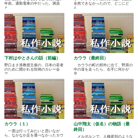
年前。通勤電車の中だった。満員
全然できなかったので、どこにど
と.....
ん.....
下村はやとさんの話（前編）
カウラ（最終回）
野口まさ准教授主催の、日本の若者
カウラの町の郊外に出て、野原の
のために開かれる恒例のカレー会
中の道を走ったら、右手に何かが
で.....
見.....
カウラ（１）
山中翔太（仮名）の物語（最
終回）
一度は行ってみたいと思いなが
ら、なかなか足を運べなかったカウ
メルボルンで、人種差別のような