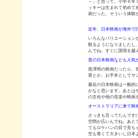
～」と思って。小学６年
ッキーは生まれて初めて
画だった。そういう体験
近年、日本映画が海外で
いろんなバリエーション
観るようになりましたし
んでね。すぐに国境を越
昔の日本映画なども人気
黒澤明の映画だったら、
督とか、お手本としてサ
最近の日本映画は一般的
かなと思います。あとは
の文化や他の音楽や映画
オーストラリアに来て映
さっきも言ってたんです
空間が広いんでね。あと
てもロケハンの目で見ち
空も青くて大きいし日本