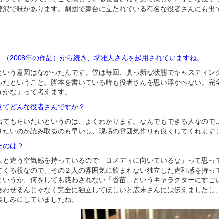
贅沢で味があります。劇団で舞台に立たれている有名な役者さんにも出
!
（2008年の作品）から続き、堺雅人さんを起用されていますね。
という意図はなかったんです。僕は毎回、真っ新な状態でキャスティン
ったということ。脚本を書いている時も役者さんを思い浮かべない。完
うかな」って考えます。
見てどんな役者さんですか？
出てもらいたいというのは、よくわかります。なんでもできる人なので
りたいのか読み取るのも早いし、現場の雰囲気作りも良くしてくれます
たのは？
人と違う空気感を持っているので「コメディに向いているな」って思っ
てくる役なので、その２人の雰囲気に飲まれない独立した違和感を持っ
というか、何をしても惑わされない「香苗」というキャラクターにすご
合わせるんじゃなく完全に独立してほしいと広末さんには伝えましたし
楽しみにしていましたね。