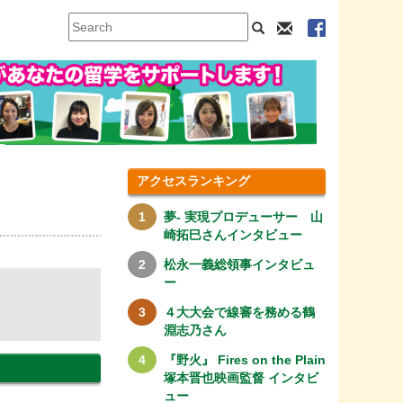
アクセスランキング
夢- 実現プロデューサー 山
崎拓巳さんインタビュー
松永一義総領事インタビュ
ー
４大大会で線審を務める鶴
淵志乃さん
『野火』 Fires on the Plain
塚本晋也映画監督 インタビ
ュー