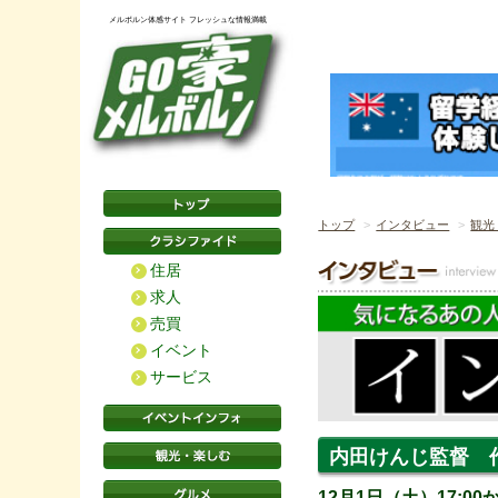
メルボルン体感サイト フレッシュな情報満載
トップ
インタビュー
観光
住居
求人
売買
イベント
サービス
内田けんじ監督 
12月1日（土）17:0