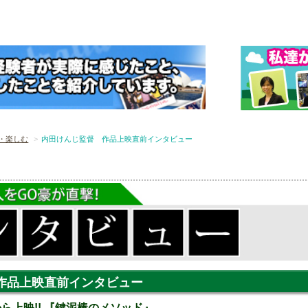
・楽しむ
内田けんじ監督 作品上映直前インタビュー
作品上映直前インタビュー
0から上映!! 『鍵泥棒のメソッド』