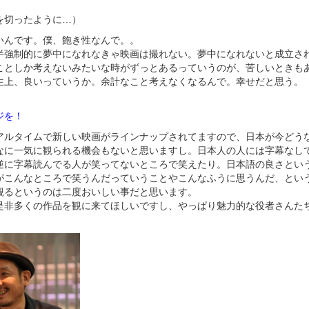
を切ったように…）
いんです。僕、飽き性なんで。。
半強制的に夢中になれなきゃ映画は撮れない。夢中になれないと成立さ
ことしか考えないみたいな時がずっとあるっていうのが、苦しいときも
生上、良いっていうか。余計なこと考えなくなるんで。幸せだと思う。
ジを！
アルタイムで新しい映画がラインナップされてますので、日本が今どう
なに一気に観られる機会もないと思いますし。日本人の人には字幕なし
逆に字幕読んでる人が笑ってないところで笑えたり。日本語の良さとい
がこんなところで笑うんだっていうことやこんなふうに思うんだ、とい
観るというのは二度おいしい事だと思います。
是非多くの作品を観に来てほしいですし、やっぱり魅力的な役者さんた