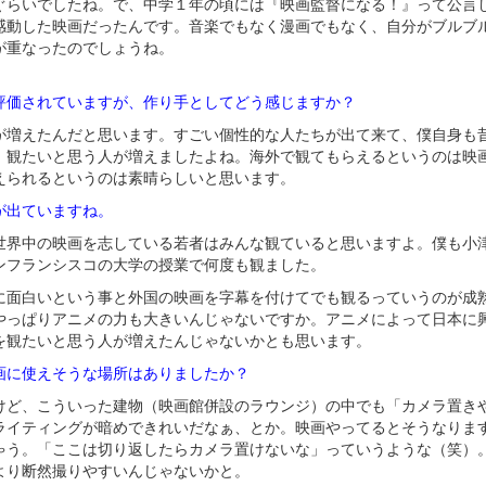
ぐらいでしたね。で、中学１年の頃には『映画監督になる！』って公言
感動した映画だったんです。音楽でもなく漫画でもなく、自分がブルブ
が重なったのでしょうね。
評価されていますが、作り手としてどう感じますか？
が増えたんだと思います。すごい個性的な人たちが出て来て、僕自身も
、観たいと思う人が増えましたよね。海外で観てもらえるというのは映
えられるというのは素晴らしいと思います。
が出ていますね。
世界中の映画を志している若者はみんな観ていると思いますよ。僕も小
ンフランシスコの大学の授業で何度も観ました。
に面白いという事と外国の映画を字幕を付けてでも観るっていうのが成
やっぱりアニメの力も大きいんじゃないですか。アニメによって日本に
を観たいと思う人が増えたんじゃないかとも思います。
画に使えそうな場所はありましたか？
けど、こういった建物（映画館併設のラウンジ）の中でも「カメラ置き
ライティングが暗めできれいだなぁ、とか。映画やってるとそうなりま
ゃう。「ここは切り返したらカメラ置けないな」っていうような（笑）
より断然撮りやすいんじゃないかと。