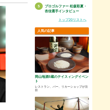
プロゴルファー 松森彩夏・
杏佳選手インタビュー
トップ20リストへ
人気の記事
岡山地酒5蔵のテイスィングイベン
ト
レストラン、バー、リカーショップが注
目