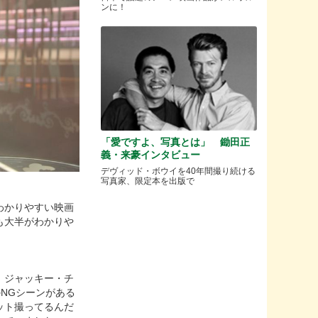
ンに！
「愛ですよ、写真とは」 鋤田正
義・来豪インタビュー
デヴィッド・ボウイを40年間撮り続ける
写真家、限定本を出版で
わかりやすい映画
も大半がわかりや
。ジャッキー・チ
NGシーンがある
ット撮ってるんだ