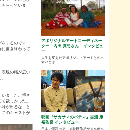
てもらっていま
アボリジナルアートコーディネー
グをするのです
ター 内田 真弓さん インタビュ
全に書き終わって
ー
人生を変えたアボリジニ・アートとの出
会いとは…
…表現の幅が広い
し。
ていました。堺さ
てて欲しかった。
い味が出るな、と
、このキャストが
映画『サカサマのパテマ』吉浦 康
裕監督 インタビュー
日本で話題のアニメ映画作品がメルボル