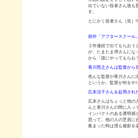
出ていない役者さん達も
す。
とにかく役者さん（笑）!
前作「アフタースクール」
２作連続で出てもらおう
が、たまたま堺さんにな
から「誰にやってもらお
香川照之さんは監督から
色んな監督が香川さんに
というか。監督が何をや
広末涼子さんを起用され
広末さんはちょっと他の
んと香川さんの間に入っ
インパクトのある透明感
思って。他の人の芝居に
集まった時は僕も撮影を