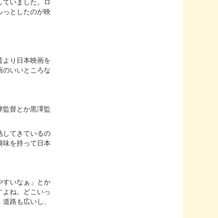
していました。ロ
ルっとしたのが映
昔より日本映画を
画のいいところな
津監督とか黒澤監
熟してきているの
興味を持って日本
やすいなぁ」とか
すよね。どこいっ
。道路も広いし、