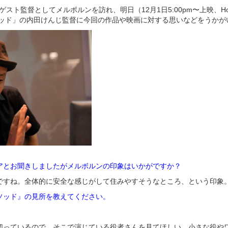
stivalのゲスト監督としてメルボルンを訪れ、明日（12月1日5:00pm〜上映、Hoyts
のメソッド」の内田けんじ監督に今回の作品や映画に対する思いなどをうか
アとお聞きしましたがメルボルンの印象はいかがですか？
ですね。全体的に安全な感じがして住みやすそうなところ、という印象
ソッド』の見所を教えてください。
切っているので、そこで演じている役者さんを見てほしい。小さな役や