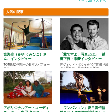
トップ20リストへ
人気の記事
宮海彦（みや うみひこ）さ
「愛ですよ、写真とは」 鋤
ん、インタビュー
田正義・来豪インタビュー
TOTEM公演唯一の日本人パフォー
デヴィッド・ボウイを40年間撮り続
マー
ける写真家、限定本を出版で
アボリジナルアートコーディ
「ワンパンマン」夏目真悟監