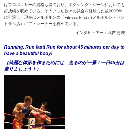
はプロボクサーの資格も得ており、ボクシング・シーンにおいても
好成績を収めている。そういった数々の試合を経験した後2007年
に引退し、現在はメルボルンの「Fitness First」(メルボルン・セン
トラル店）にてトレーナーを務めている。
インタビュアー：武吉 恵理
Running, Run fast! Run for about 45 minutes per day to
have a beautiful body!
（綺麗な体形を作るためには、走るのが一番！一日45分は
走りましょう！）