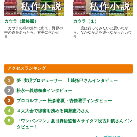
カウラ（最終回）
カウラ（１）
カウラの町の郊外に出て、野原の
一度は行ってみたいと思いなが
中の道を走ったら、右手に何かが
ら、なかなか足を運べなかったカウ
見.....
ラ.....
アクセスランキング
夢- 実現プロデューサー 山崎拓巳さんインタビュー
松永一義総領事インタビュー
プロゴルファー 松森彩夏・杏佳選手インタビュー
４大大会で線審を務める鶴淵志乃さん
「ワンパンマン」夏目真悟監督＆サイタマ役古川慎さんイン
タビュー！