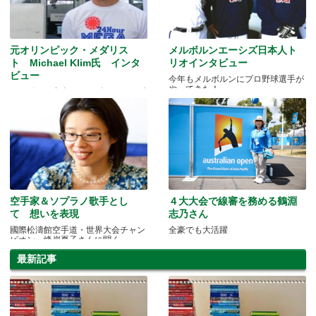
元オリンピック・メダリス
メルボルンエーシズ日本人ト
ト Michael Klim氏 インタ
リオインタビュー
ビュー
今年もメルボルンにプロ野球選手が
やってきた！
メルボルン出身オリンピック・メダ
リストに突撃インタビュー！
空手家＆ソプラノ歌手とし
４大大会で線審を務める鶴淵
て 想いを表現
志乃さん
國際松濤館空手道・世界大会チャン
全豪でも大活躍
ピオン 峰岸夏子さんに聞く
最新記事