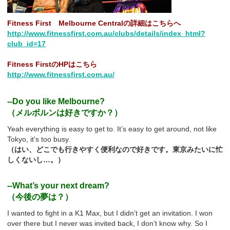
Fitness First Melbourne Centralの詳細はこちらへ
http://www.fitnessfirst.com.au/clubs/details/index_html?
club_id=17
Fitness FirstのHPはこちら
http://www.fitnessfirst.com.au/
--Do you like Melbourne?
（メルボルンは好きですか？）
Yeah everything is easy to get to. It’s easy to get around, not like
Tokyo, it’s too busy.
（はい、どこでも行きやすく便利なので好きです。東京みたいに忙
しくないし…。）
--What’s your next dream?
（今後の夢は？）
I wanted to fight in a K1 Max, but I didn’t get an invitation. I won
over there but I never was invited back, I don’t know why. So I