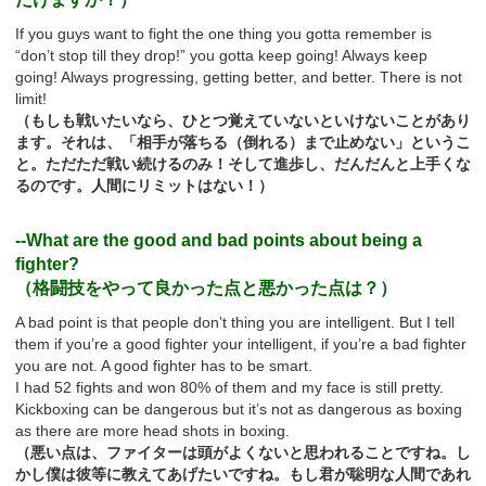
If you guys want to fight the one thing you gotta remember is
“don’t stop till they drop!” you gotta keep going! Always keep
going! Always progressing, getting better, and better. There is not
limit!
（もしも戦いたいなら、ひとつ覚えていないといけないことがあり
ます。それは、「相手が落ちる（倒れる）まで止めない」というこ
と。ただただ戦い続けるのみ！そして進歩し、だんだんと上手くな
るのです。人間にリミットはない！）
--What are the good and bad points about being a
fighter?
（格闘技をやって良かった点と悪かった点は？）
A bad point is that people don’t thing you are intelligent. But I tell
them if you’re a good fighter your intelligent, if you’re a bad fighter
you are not. A good fighter has to be smart.
I had 52 fights and won 80% of them and my face is still pretty.
Kickboxing can be dangerous but it’s not as dangerous as boxing
as there are more head shots in boxing.
（悪い点は、ファイターは頭がよくないと思われることですね。し
かし僕は彼等に教えてあげたいですね。もし君が聡明な人間であれ