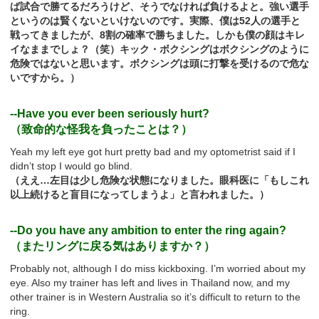
ば試合で勝てるだろうけど、そうでなければ負けるよと。強い選手
というのは賢くないといけないのです。実際、僕は52人の選手と
戦ってきましたが、8割の確率で勝ちました。しかも僕の顔はキレ
イなままでしょ？（笑）キック・ボクシングはボクシングのように
危険ではないと思います。ボクシングは頭に打撃を受けるので危な
いですから。）
--Have you ever been seriously hurt?
（致命的な怪我を負ったことは？）
Yeah my left eye got hurt pretty bad and my optometrist said if I
didn’t stop I would go blind.
（ええ…左目は少し危険な状態になりました。眼科医に「もしこれ
以上続けると盲目になってしまうよ」と言われました。）
--Do you have any ambition to enter the ring again?
（またリングに戻る気はありますか？）
Probably not, although I do miss kickboxing. I’m worried about my
eye. Also my trainer has left and lives in Thailand now, and my
other trainer is in Western Australia so it’s difficult to return to the
ring.