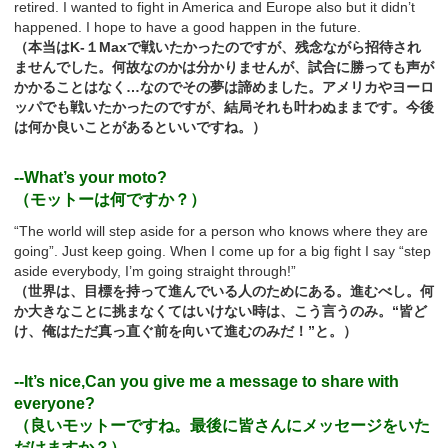
retired. I wanted to fight in America and Europe also but it didn’t
happened. I hope to have a good happen in the future.
（本当はK-１Maxで戦いたかったのですが、残念ながら招待され
ませんでした。何故なのかは分かりませんが、試合に勝っても声が
かかることはなく…なのでその夢は諦めました。アメリカやヨーロ
ッパでも戦いたかったのですが、結局それも叶わぬままです。今後
は何か良いことがあるといいですね。）
--What’s your moto?
（モットーは何ですか？）
“The world will step aside for a person who knows where they are
going”. Just keep going. When I come up for a big fight I say “step
aside everybody, I’m going straight through!”
（世界は、目標を持って進んでいる人のためにある。進むべし。何
か大きなことに挑まなくてはいけない時は、こう言うのみ。“皆ど
け、俺はただ真っ直ぐ前を向いて進むのみだ！”と。）
--It’s nice,Can you give me a message to share with
everyone?
（良いモットーですね。最後に皆さんにメッセージをいた
だけますか？）