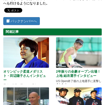
へも行けるようになりました。
バックナンバーへ
関連記事
オリンピック柔道メダリス
2年振りの全豪オープン出場！
ト・田辺陽子さんインタビュ
上地 結衣選手インタビュー
ー
US Open終了後の上地選手に直撃し
ました！
柔道が世界で愛される理由