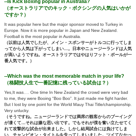
--Is Kick Boxing popular in Australia?
（オーストラリアでのキック・ボクシングの人気はいかが
ですか？）
It was popular here but the major sponsor moved to Turkey in
Europe. Now it is more popular in Japan and New Zealand.
Football is the most popular in Australia.
（以前は人気でしたが、メイン・スポンサーがトルコに行ってしま
ってから人気は下がってしまい…。日本やニュージーランドは人気
が高いようですね。オーストラリアではやはりフット・ボールが一
番人気です。）
--Which was the most memorable match in your life?
（格闘技人生で一番記憶に残っている試合は？）
Yes,It was…. One time In New Zealand the crowd were very bad
to me, they were Booing “Boo Boo”. It just made me fight harder.
But I lost by one point for the World Mauy Thai Title/championship.
Very unlucky.
（そうですね。ニュージーランドでは満席の観客からのブーイング
が凄くて…それは嫌な思い出です。でもそれが僕を奮い立たせてく
れて攻撃的な試合が出来ました。しかし結局試合には負けてしま
い、チャンピオン・タイトルを失ってしまいました。ツイてなかっ