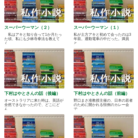
スーパーウーマン（２）
スーパーウーマン（１）
私はアキと知り合って1か月たっ
私が土方アキと初めて会ったのは3
た頃、私にも少林寺拳法を教えて
年前。通勤電車の中だった。満員
く.....
と.....
下村はやとさんの話（後編）
下村はやとさんの話（前編）
オーストラリアに来た時は、英語が
野口まさ准教授主催の、日本の若者
全然できなかったので、どこにど
のために開かれる恒例のカレー会
ん.....
で.....