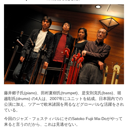
藤井郷子氏(piano)、田村夏樹氏(trumpet)、是安則克氏(bass)、堀
越彰氏(drums) の4人は、2007年にユニットを結成。日本国内での
公演に加え、ツアーで欧米諸国を周るなどグローバルな活躍をされ
ている。
今回のジャズ・フェスティバルにそのSatoko Fujii Ma-Doがやって
来ると言うのだから、これは見逃せない。