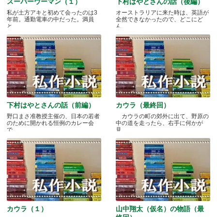
スーパーウーマン（１）
下村はやとさんの話（後編）
私が土方アキと初めて会ったのは3
オーストラリアに来た時は、英語が
年前。通勤電車の中だった。満員
全然できなかったので、どこにど
と.....
ん.....
下村はやとさんの話（前編）
カウラ（最終回）
野口まさ准教授主催の、日本の若者
カウラの町の郊外に出て、野原の
のために開かれる恒例のカレー会
中の道を走ったら、右手に何かが
で.....
見.....
カウラ（１）
山中翔太（仮名）の物語（最