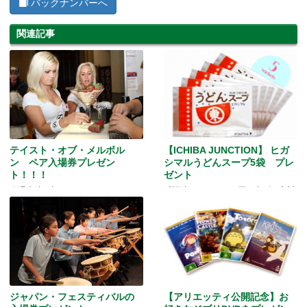
バックナンバーへ
関連記事
テイスト・オブ・メルボル
【ICHIBA JUNCTION】 ヒガ
ン ペア入場券プレゼン
シマルうどんスープ5袋 プレ
ト！！！
ゼント
今週末締め切り！ペアチケット
『讃岐うどん』をお買い上げの方対
（$６０分）が当たる☆
象★
ジャパン・フェスティバルの
【アリエッティ公開記念】お