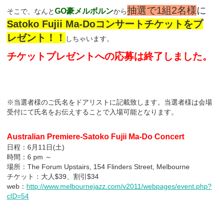
抽選で1組2名様
に
GO豪メルボルン
そこで、なんと
から
Satoko Fujii Ma-Doコンサートチケットをプ
レゼント！！
しちゃいます。
チケットプレゼントへの応募は終了しました。
※当選者様のご氏名をドアリストに記載致します。当選者様は会場
受付にて氏名をお伝えすることで入場可能となります。
Australian Premiere-Satoko Fujii Ma-Do Concert
日程：6月11日(土)
時間：6 pm ～
場所：The Forum Upstairs, 154 Flinders Street, Melbourne
チケット：大人$39、割引$34
web：
http://www.melbournejazz.com/v2011/webpages/event.php?
cID=54