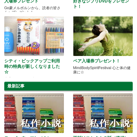
入場券プレゼント
好きなジブリDVDをプレゼン
ト！
Go豪メルボルンから、読者の皆さ
んへプレゼント！
あなたはポニョ？ハウル？トトロ？
キキ？
シティ・ピックアップご利用
ペア入場券プレゼント！
時の特典が新しくなりました
MindBodySpiritFestival 心と体の健
☆
康に☆
今度の“おまけ”は何かな？
最新記事