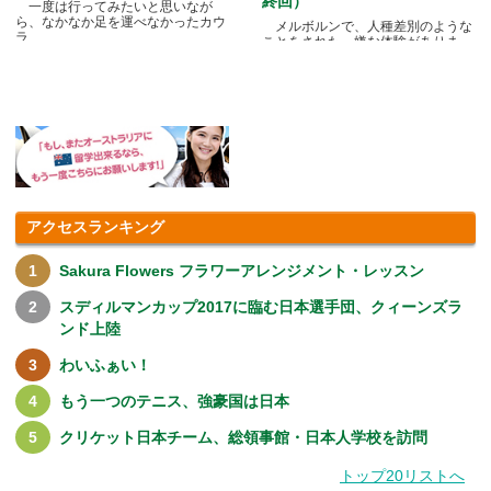
終回）
一度は行ってみたいと思いなが
ら、なかなか足を運べなかったカウ
メルボルンで、人種差別のような
ラ.....
ことをされた、嫌な体験がありま
す.....
アクセスランキング
Sakura Flowers フラワーアレンジメント・レッスン
スディルマンカップ2017に臨む日本選手団、クィーンズラ
ンド上陸
わいふぁい！
もう一つのテニス、強豪国は日本
クリケット日本チーム、総領事館・日本人学校を訪問
トップ20リストへ