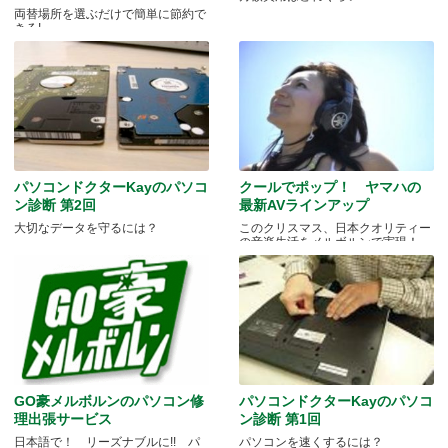
両替場所を選ぶだけで簡単に節約で
きる!
パソコンドクターKayのパソコ
クールでポップ！ ヤマハの
ン診断 第2回
最新AVラインアップ
大切なデータを守るには？
このクリスマス、日本クオリティー
の音楽生活をメルボルンで実現！
GO豪メルボルンのパソコン修
パソコンドクターKayのパソコ
理出張サービス
ン診断 第1回
日本語で！ リーズナブルに!! パ
パソコンを速くするには？