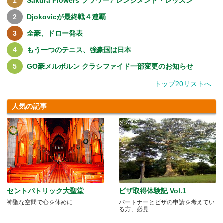
Sakura Flowers フラワーアレンジメント・レッスン
Djokovicが最終戦４連覇
全豪、ドロー発表
もう一つのテニス、強豪国は日本
GO豪メルボルン クラシファイド一部変更のお知らせ
トップ20リストへ
人気の記事
セントパトリック大聖堂
ビザ取得体験記 Vol.1
神聖な空間で心を休めに
パートナーとビザの申請を考えてい
る方、必見