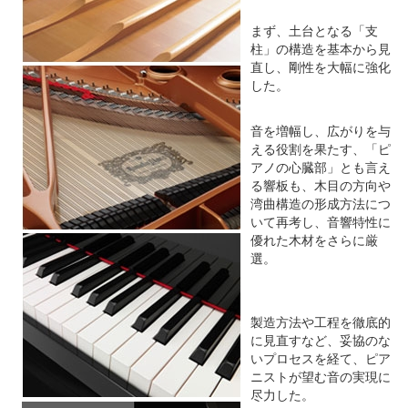
まず、土台となる「支
柱」の構造を基本から見
直し、剛性を大幅に強化
した。
音を増幅し、広がりを与
える役割を果たす、「ピ
アノの心臓部」とも言え
る響板も、木目の方向や
湾曲構造の形成方法につ
いて再考し、音響特性に
優れた木材をさらに厳
選。
製造方法や工程を徹底的
に見直すなど、妥協のな
いプロセスを経て、ピア
ニストが望む音の実現に
尽力した。