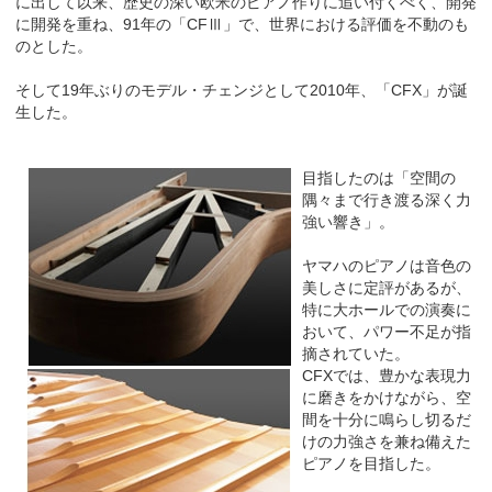
に出して以来、歴史の深い欧米のピアノ作りに追い付くべく、開発
に開発を重ね、91年の「CFⅢ」で、世界における評価を不動のも
のとした。
そして19年ぶりのモデル・チェンジとして2010年、「CFX」が誕
生した。
目指したのは「空間の
隅々まで行き渡る深く力
強い響き」。
ヤマハのピアノは音色の
美しさに定評があるが、
特に大ホールでの演奏に
おいて、パワー不足が指
摘されていた。
CFXでは、豊かな表現力
に磨きをかけながら、空
間を十分に鳴らし切るだ
けの力強さを兼ね備えた
ピアノを目指した。