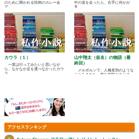
のために開かれる恒例のカレー会
中の道を走ったら、右手に何かが
で.....
見.....
カウラ（１）
山中翔太（仮名）の物語（最
終回）
一度は行ってみたいと思いなが
ら、なかなか足を運べなかったカウ
メルボルンで、人種差別のような
ラ.....
ことをされた、嫌な体験がありま
す.....
アクセスランキング