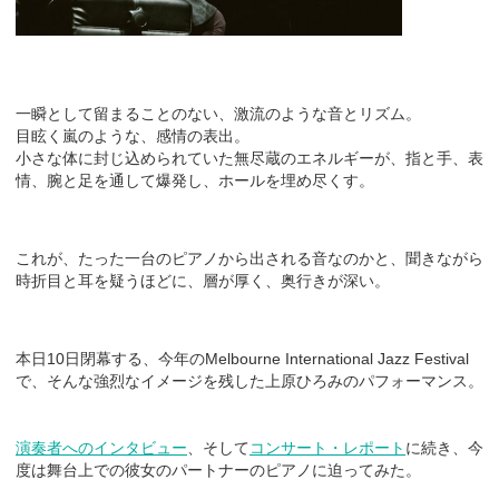
一瞬として留まることのない、激流のような音とリズム。
目眩く嵐のような、感情の表出。
小さな体に封じ込められていた無尽蔵のエネルギーが、指と手、表
情、腕と足を通して爆発し、ホールを埋め尽くす。
これが、たった一台のピアノから出される音なのかと、聞きながら
時折目と耳を疑うほどに、層が厚く、奥行きが深い。
本日10日閉幕する、今年のMelbourne International Jazz Festival
で、そんな強烈なイメージを残した上原ひろみのパフォーマンス。
演奏者へのインタビュー
、そして
コンサート・レポート
に続き、今
度は舞台上での彼女のパートナーのピアノに迫ってみた。