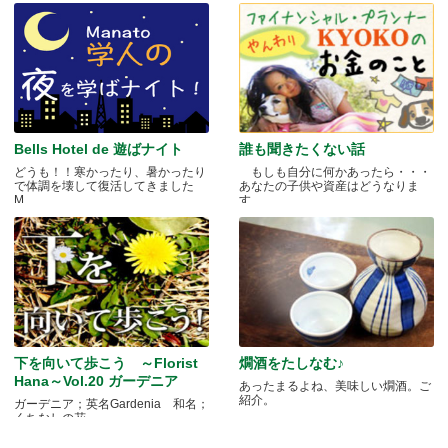
Bells Hotel de 遊ばナイト
誰も聞きたくない話
どうも！！寒かったり、暑かったり
もしも自分に何かあったら・・・
で体調を壊して復活してきました
あなたの子供や資産はどうなりま
M.....
す.....
下を向いて歩こう ～Florist
燗酒をたしなむ♪
Hana～Vol.20 ガーデニア
あったまるよね、美味しい燗酒。ご
紹介。
ガーデニア；英名Gardenia 和名；
くちなしの花 .....