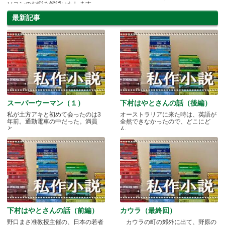
ソコンのお悩み解消いたします
最新記事
スーパーウーマン（１）
下村はやとさんの話（後編）
私が土方アキと初めて会ったのは3
オーストラリアに来た時は、英語が
年前。通勤電車の中だった。満員
全然できなかったので、どこにど
と.....
ん.....
下村はやとさんの話（前編）
カウラ（最終回）
野口まさ准教授主催の、日本の若者
カウラの町の郊外に出て、野原の