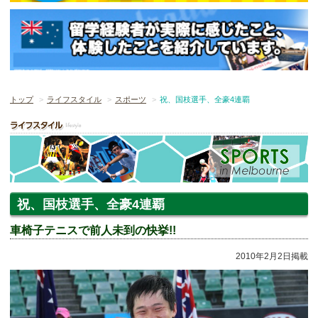
トップ
ライフスタイル
スポーツ
祝、国枝選手、全豪4連覇
祝、国枝選手、全豪4連覇
車椅子テニスで前人未到の快挙!!
2010年2月2日掲載