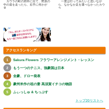
カウラの町の郊外に出て、野原の
一度は行ってみたいと思いなが
中の道を走ったら、右手に何かが
ら、なかなか足を運べなかったカウ
見.....
ラ.....
アクセスランキング
Sakura Flowers フラワーアレンジメント・レッスン
もう一つのテニス、強豪国は日本
全豪、ドロー発表
豪州米作の祖の妻 高須賀イチコの物語
ふぃっしゅ & ちっぷす
トップ20リストへ