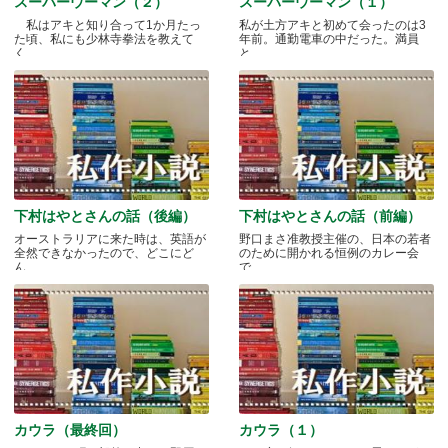
スーパーウーマン（２）
スーパーウーマン（１）
私はアキと知り合って1か月たっ
私が土方アキと初めて会ったのは3
た頃、私にも少林寺拳法を教えて
年前。通勤電車の中だった。満員
く.....
と.....
下村はやとさんの話（後編）
下村はやとさんの話（前編）
オーストラリアに来た時は、英語が
野口まさ准教授主催の、日本の若者
全然できなかったので、どこにど
のために開かれる恒例のカレー会
ん.....
で.....
カウラ（最終回）
カウラ（１）