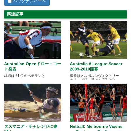
バックナンバーへ
関連記事
Australian Openドロー・コー
Australia A League Soccer
ト発表
2009-2010開幕
錦織は 61 位のベテランと
優勝はメルボルンヴィクトリー
か？ Ｗ杯に行ける選手は？
タスマニア・チャレンジに参
Netball: Melbourne Vixens