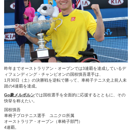
昨年までオーストラリアン・オープンでは3連覇を達成しているデ
ィフェンディング・チャンピオンの国枝慎吾選手は、
1月30日（土）の決勝戦を逆転で勝って、車椅子テニス史上前人未
踏の4連覇を達成。
Go豪メルボルン
では国枝選手を全面的に応援するとともに、その
快挙を称えたい。
国枝慎吾
車椅子プロテニス選手 ユニクロ所属
オーストラリア・オープン（車椅子部門）
4連覇。