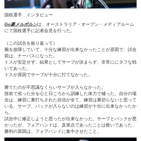
国枝選手 インタビュー
Go豪メルボルン
は、オーストラリア・オープン・メディアルーム
にて国枝選手に記者会見を行った。
（この試合を振り返って）
腕を故障していて、十分な練習が出来なかったことが原因で、試合
前は、ナーバスになった。
トスが安定せず、結果としてサーブが決まらず、非常ににタフな戦
いであった。
トスが原因でサーブが十分に打てなかった。
勝てたのが不思議なくらいサーブが入らなかった。
技術で劣った分を心と日ごろから訓練した体力で補った。自分の場
合は、練習に裏打ちされた自信が全て。練習は裏切らないと思って
いる。サーブ、バックが入らないのは練習が十分に出来なかったか
ら。
試合中に修正しようと思ったが出来なかった。サーブとバックが悪
かったが、フォアハンドは、及第点であったことは救いであった。
勝利の原因は、フォアハンドに集中させたこと。