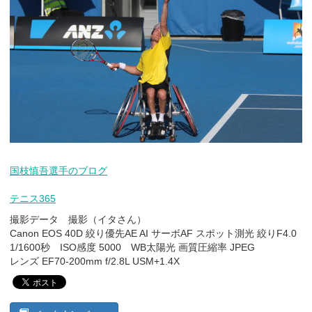
国枝慎吾選手のブログ
テニス365
撮影データ 撮影（イタさん）
Canon EOS 40D 絞り優先AE AI サーボAF スポット測光 絞りF4.0
1/1600秒 ISO感度 5000 WB太陽光 画質圧縮率 JPEG
レンズ EF70-200mm f/2.8L USM+1.4X