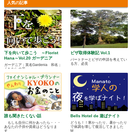
人気の記事
下を向いて歩こう ～Florist
ビザ取得体験記 Vol.1
Hana～Vol.20 ガーデニア
パートナーとビザの申請を考えてい
る方、必見
ガーデニア；英名Gardenia 和名；
くちなしの花 .....
誰も聞きたくない話
Bells Hotel de 遊ばナイト
もしも自分に何かあったら・・・
どうも！！寒かったり、暑かったり
あなたの子供や資産はどうなりま
で体調を壊して復活してきました
す.....
M.....