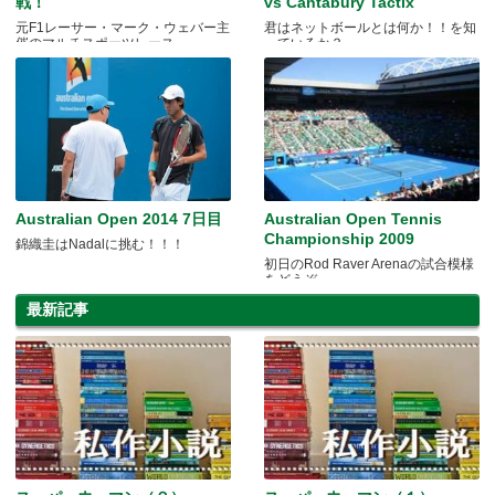
戦！
vs Cantabury Tactix
元F1レーサー・マーク・ウェバー主
君はネットボールとは何か！！を知
催のマルチスポーツレース
っているか？
Australian Open 2014 7日目
Australian Open Tennis
Championship 2009
錦織圭はNadalに挑む！！！
初日のRod Raver Arenaの試合模様
をどうぞ
最新記事