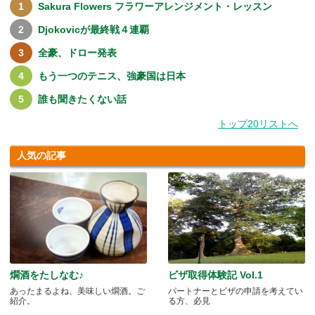
Sakura Flowers フラワーアレンジメント・レッスン
Djokovicが最終戦４連覇
全豪、ドロー発表
もう一つのテニス、強豪国は日本
誰も聞きたくない話
トップ20リストへ
人気の記事
燗酒をたしなむ♪
ビザ取得体験記 Vol.1
あったまるよね、美味しい燗酒。ご
パートナーとビザの申請を考えてい
紹介。
る方、必見