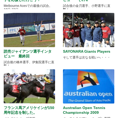
Melbourne Acesでの最後の試合。
試合後の金刃選手、小野選手に直
19日-23日
撃！
読売ジャイアンツ選手インタ
SAYONARA Giants Players
ビュー 最終回
そして選手は次なる戦いへ・・・
試合後の橋本選手、伊集院選手に直
撃！
フランス馬アメリケインが150
Australian Open Tennis
周年記念を制した。
Championship 2009