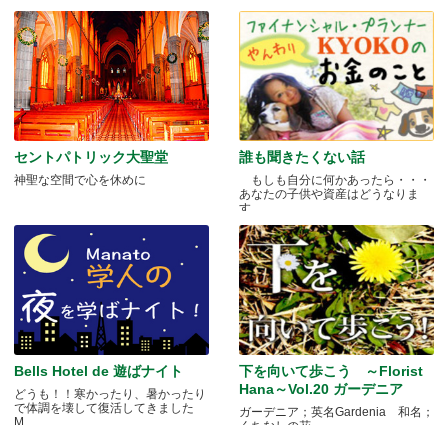
セントパトリック大聖堂
誰も聞きたくない話
神聖な空間で心を休めに
もしも自分に何かあったら・・・
あなたの子供や資産はどうなりま
す.....
Bells Hotel de 遊ばナイト
下を向いて歩こう ～Florist
Hana～Vol.20 ガーデニア
どうも！！寒かったり、暑かったり
で体調を壊して復活してきました
ガーデニア；英名Gardenia 和名；
M.....
くちなしの花 .....