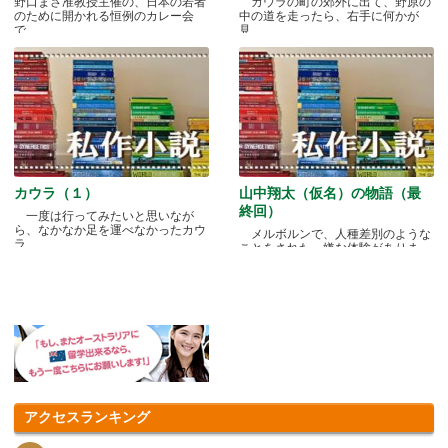
野口まさ准教授主催の、日本の若者
カウラの町の郊外に出て、野原の
のために開かれる恒例のカレー会
中の道を走ったら、右手に何かが
で.....
見.....
カウラ（１）
山中翔太（仮名）の物語（最
終回）
一度は行ってみたいと思いなが
ら、なかなか足を運べなかったカウ
メルボルンで、人種差別のような
ラ.....
ことをされた、嫌な体験がありま
す.....
アクセスランキング