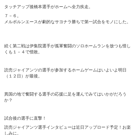
タッチアップ後橋本選手がホームへ全力疾走。
７－６。
メルボルンエースが劇的なサヨナラ勝ちで第一試合をモノにした。
続く第二戦は伊集院選手が孤軍奮闘のソロホームランを放つも惜し
くも１－４で惜敗。
読売ジャイアンツの選手が参加するホームゲームはいよいよ明日
（１２日）が最後。
異国の地で奮闘する選手の応援に足を運んでみてはいかがだろう
か？
試合後の選手に直撃！
読売ジャイアンツ選手インタビューは近日アップロード予定！お楽
しみに。