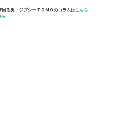
び回る男・ジプシーＴＯＭＯのコラムは
こちら
ちら