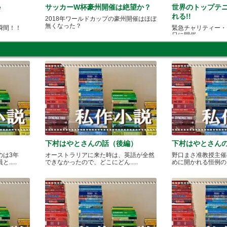
e
サッカーW杯豪州開催は絶望か？
世界のトップテニ
れる!!
2018年ワールドカップの豪州開催はほぼ
無くなった？
瞬間！！
緊急チャリティー・
日に開催
下村はやとさんの話（後編）
下村はやとさん
のは3年
オーストラリアに来た時は、英語が全然
野口まさ准教授主催
....
できなかったので、どこにどん.....
めに開かれる恒例のカレ