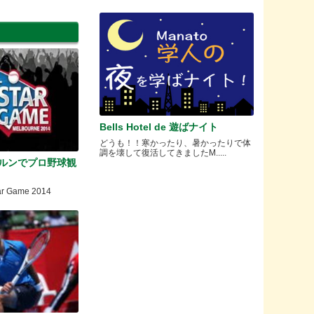
Bells Hotel de 遊ばナイト
どうも！！寒かったり、暑かったりで体
調を壊して復活してきましたM.....
ボルンでプロ野球観
ar Game 2014