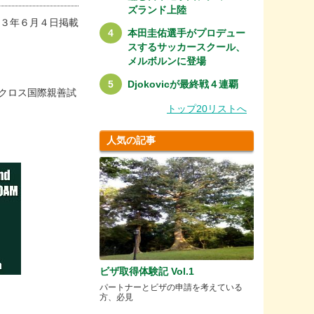
ズランド上陸
３年６月４日掲載
本田圭佑選手がプロデュー
スするサッカースクール、
メルボルンに登場
Djokovicが最終戦４連覇
ラクロス国際親善試
トップ20リストへ
人気の記事
ビザ取得体験記 Vol.1
パートナーとビザの申請を考えている
方、必見