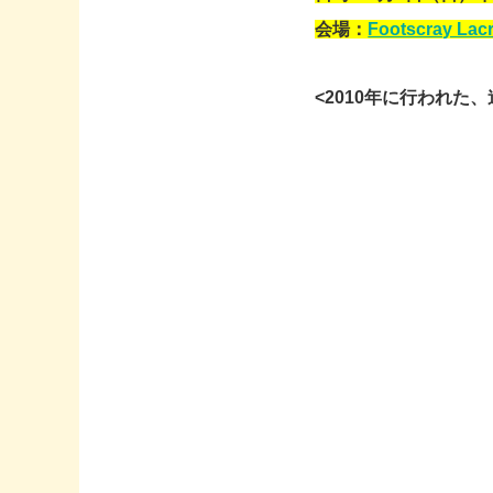
会場：
Footscray Lac
<2010年に行われた