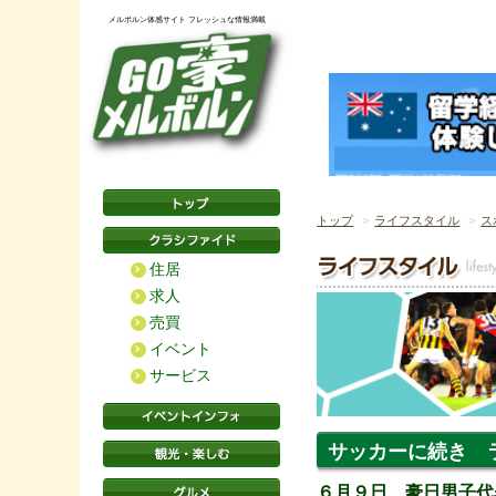
メルボルン体感サイト フレッシュな情報満載
トップ
ライフスタイル
ス
住居
求人
売買
イベント
サービス
サッカーに続き 
６月９日 豪日男子代