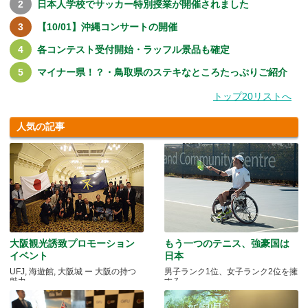
日本人学校でサッカー特別授業が開催されました
【10/01】沖縄コンサートの開催
各コンテスト受付開始・ラッフル景品も確定
マイナー県！？・鳥取県のステキなところたっぷりご紹介
トップ20リストへ
人気の記事
大阪観光誘致プロモーション
もう一つのテニス、強豪国は
イベント
日本
UFJ, 海遊館, 大阪城 ー 大阪の持つ
男子ランク1位、女子ランク2位を擁
魅力
する