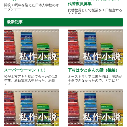
代替教員募集
開校30周年を迎えた日本人学校のオ
ープンデー
代替教員として授業を１日担当する
人を募集
最新記事
スーパーウーマン（１）
下村はやとさんの話（後編）
私が土方アキと初めて会ったのは3
オーストラリアに来た時は、英語が
年前。通勤電車の中だった。満員
全然できなかったので、どこにど
と.....
ん.....