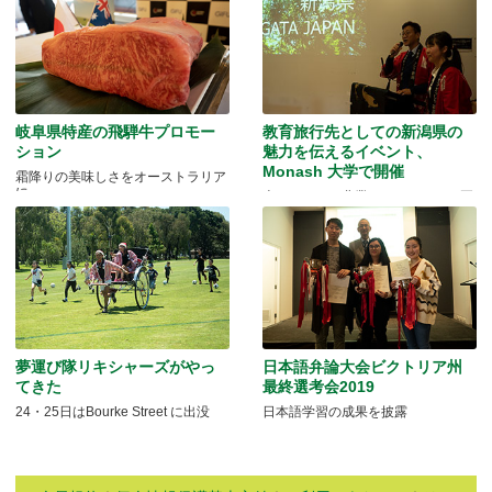
岐阜県特産の飛騨牛プロモー
教育旅行先としての新潟県の
ション
魅力を伝えるイベント、
Monash 大学で開催
霜降りの美味しさをオーストラリア
に
米どころでの農業とモノづくりの両
方を体験できる
夢運び隊リキシャーズがやっ
日本語弁論大会ビクトリア州
てきた
最終選考会2019
24・25日はBourke Street に出没
日本語学習の成果を披露