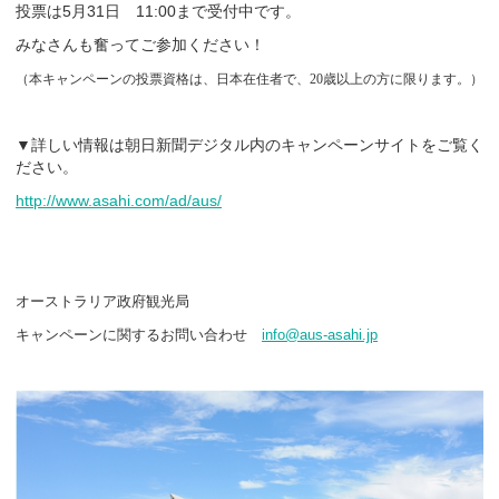
投票は
月
日
まで受付中です。
5
31
11:00
みなさんも奮ってご参加ください！
（本キャンペーンの投票資格は、日本在住者で、
20
歳以上の方に限ります。）
▼詳しい情報は
朝日新聞デジタル内のキャンペーンサイトをご覧く
ださい。
http://www.asahi.com/ad/aus/
オーストラリア政府観光局
キャンペーンに関するお問い合わせ
info@aus-asahi.jp