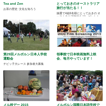
Tea and Zen
とっておきのオーストラリア
旅行が当たる！！
お茶の歴史･文化を知ろう
抽選で4組8名様にとっておきの オ
ーストラリア旅行をプレゼント！
第29回メルボルン日本人学校
領事館で日本映画無料上映
運動会
会、毎月やっています！
チビッ子大レース 参加者大募集
メル校デー 2015
メルボルン国際日本語学校で