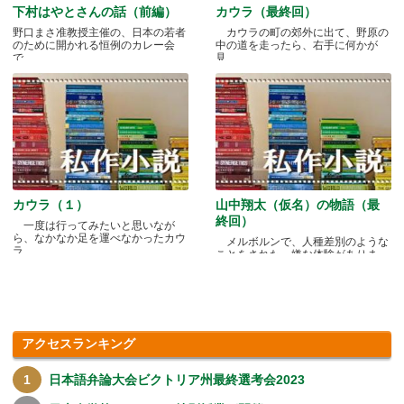
下村はやとさんの話（前編）
カウラ（最終回）
野口まさ准教授主催の、日本の若者
カウラの町の郊外に出て、野原の
のために開かれる恒例のカレー会
中の道を走ったら、右手に何かが
で.....
見.....
カウラ（１）
山中翔太（仮名）の物語（最
終回）
一度は行ってみたいと思いなが
ら、なかなか足を運べなかったカウ
メルボルンで、人種差別のような
ラ.....
ことをされた、嫌な体験がありま
す.....
アクセスランキング
日本語弁論大会ビクトリア州最終選考会2023