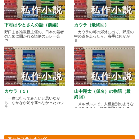
下村はやとさんの話（前編）
カウラ（最終回）
野口まさ准教授主催の、日本の若者
カウラの町の郊外に出て、野原の
のために開かれる恒例のカレー会
中の道を走ったら、右手に何かが
で.....
見.....
カウラ（１）
山中翔太（仮名）の物語（最
終回）
一度は行ってみたいと思いなが
ら、なかなか足を運べなかったカウ
メルボルンで、人種差別のような
ラ.....
ことをされた、嫌な体験がありま
す.....