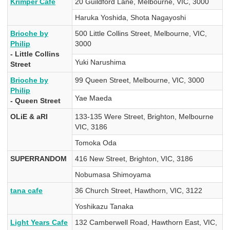
Krimper Cafe
20 Guildford Lane, Melbourne, VIC, 3000
Haruka Yoshida, Shota Nagayoshi
Brioche by
500 Little Collins Street, Melbourne, VIC,
Philip
3000
- Little Collins
Yuki Narushima
Street
Brioche by
99 Queen Street, Melbourne, VIC, 3000
Philip
Yae Maeda
- Queen Street
OLiE & aRI
133-135 Were Street, Brighton, Melbourne
VIC, 3186
Tomoka Oda
SUPERRANDOM
416 New Street, Brighton, VIC, 3186
Nobumasa Shimoyama
tana cafe
36 Church Street, Hawthorn, VIC, 3122
Yoshikazu Tanaka
Light Years Cafe
132 Camberwell Road, Hawthorn East, VIC,