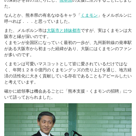
の深刻さを目の当たりにし、
熊本県
の支援に注力することにしまし
た。
なんとか、熊本県の有名なゆるキャラ「
くまモン
」をメルボルンに
呼べれば．．．と思っていました。
また、メルボルン市は
大阪市と姉妹都市
ですが、実はくまモンは大
阪市と縁が深いのです。
くまモンが全国区になっていく最初の一歩が、九州新幹線の発車駅
がある大阪市から初まった経緯があり、大阪にはくまモンのファン
が多いのです。
くまモンは可愛いマスコットとして皆に愛されているだけではな
く、年間１２８０億円のくまモングッズの売り上げを通じ、地方経
済の活性化に大きく貢献している存在であることもアピールしたい
と考えています。
確かに総領事は機会あるごとに「熊本支援・くまモンの招聘」につ
いて語っておられました。