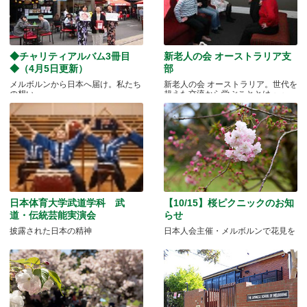
◆チャリティアルバム3冊目
新老人の会 オーストラリア支
◆（4月5日更新）
部
メルボルンから日本へ届け。私たち
新老人の会 オーストラリア。世代を
の想い
超えた交流から学ぶこととは・・
日本体育大学武道学科 武
【10/15】桜ピクニックのお知
道・伝統芸能実演会
らせ
披露された日本の精神
日本人会主催・メルボルンで花見を