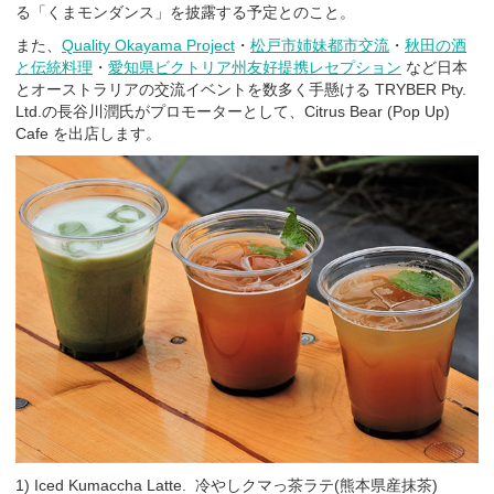
る「くまモンダンス」を披露する予定とのこと。
また、
Quality Okayama Project
・
松戸市姉妹都市交流
・
秋田の酒
と伝統料理
・
愛知県ビクトリア州友好提携レセプション
など日本
とオーストラリアの交流イベントを数多く手懸ける TRYBER Pty.
Ltd.の長谷川潤氏がプロモーターとして、Citrus Bear (Pop Up)
Cafe を出店します。
1) Iced Kumaccha Latte. 冷やしクマっ茶ラテ(熊本県産抹茶)