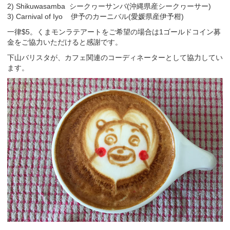
2) Shikuwasamba シークヮーサンバ(沖縄県産シークヮーサー)
3) Carnival of Iyo 伊予のカーニバル(愛媛県産伊予柑)
一律$5。くまモンラテアートをご希望の場合は1ゴールドコイン募
金をご協力いただけると感謝です。
下山バリスタが、カフェ関連のコーディネーターとして協力してい
ます。