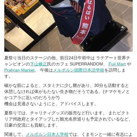
夏祭り当日のステージの他、前日24日午前中は ラテアート世界チ
ャンピオンの
下山修正
氏のカフェ SUPERRANDOM、
Fuji Mart
や
Prahran Market
、 午後は
メルボルン国際日本語学校
を訪問しま
す。
確かな筋によると、スタミナに少し難があり、30分も活動すると
休憩しなければ体がもたない生き物だそうである。(ナマケモノと
かコアラに近いのだろうか?)
機会は見逃さないようにと、アドバイスします。
夏祭りでは、チャリティグッズの販売など行います。 またビクト
リア州政府とタイアップした観光名所巡りも予定されているなど、
日豪の交流にも貢献します。
関連して、
メルボルン日本人学校
では、くまモンと一緒に有志によ