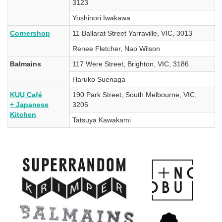
3123
Yoshinori Iwakawa
Cornershop
11 Ballarat Street Yarraville, VIC, 3013
Renee Fletcher, Nao Wilson
Balmains
117 Were Street, Brighton, VIC, 3186
Haruko Suenaga
KUU Café
190 Park Street, South Melbourne, VIC,
+ Japanese
3205
Kitchen
Tatsuya Kawakami