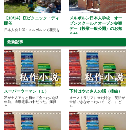
【10/14】桜ピクニック・ディ
メルボルン日本人学校 オー
開催
プンスクールとオープン参観
デー（授業一般公開）のお知
日本人会主催・メルボルンで花見を
らせ
メル校の授業を公開します
最新記事
スーパーウーマン（１）
下村はやとさんの話（後編）
私が土方アキと初めて会ったのは3
オーストラリアに来た時は、英語が
年前。通勤電車の中だった。満員
全然できなかったので、どこにど
と.....
ん.....