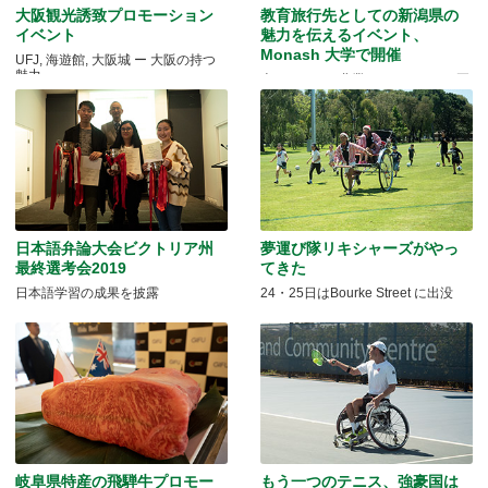
大阪観光誘致プロモーション
教育旅行先としての新潟県の
イベント
魅力を伝えるイベント、
Monash 大学で開催
UFJ, 海遊館, 大阪城 ー 大阪の持つ
魅力
米どころでの農業とモノづくりの両
方を体験できる
日本語弁論大会ビクトリア州
夢運び隊リキシャーズがやっ
最終選考会2019
てきた
日本語学習の成果を披露
24・25日はBourke Street に出没
岐阜県特産の飛騨牛プロモー
もう一つのテニス、強豪国は