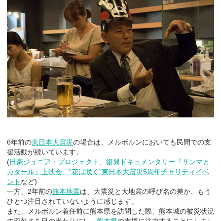
6年前の
東日本大震災
の場合は、メルボルンにおいても民間での支
援活動が続いています。
(
日豪ジュニア・プロジェクト
、
復興ドキュメンタリー『サンマと
カタール』上映会
、
”花は咲く”東日本大震災5周年チャリティイベ
ント
など)
一方、2年前の
熊本地震
は、大震災と大地震の呼び名の差か、もう
ひとつ注目されていないように感じます。
また、メルボルン着任前に熊本県を訪問した際、熊本城の被災状況