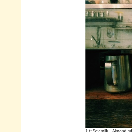
またSoy milk、Alm