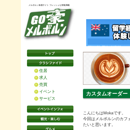
メルボルン体感サイト フレッシュな情報満載
住居
求人
売買
イベント
カスタムオーダー
サービス
こんにちはMokaです。
今回はメルボルンのカフ
たいと思います。