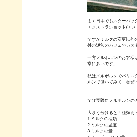
よく日本でもスターバッ
エクストラショット(エ
ですがミルクの変更以外
外の通常のカフェでカス
一方メルボルンのお客様
常に多いです。
私はメルボルンでバリス
ルンで働いてみて一番驚
では実際にメルボルンの
大きく分けると４種類あ
1 ミルクの種類
2 ミルクの温度
3 ミルクの量
4 エスプレッソの量