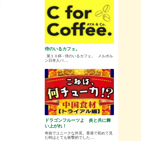
侍のいるカフェ。
第１０杯 - 侍のいるカフェ。 メルボル
ン日本人バ.....
ドラゴンフルーツよ 炎と共に舞
い上がれ！
奇抜でユニークな外見。香港で初めて見
た時はとても衝撃的でした.....