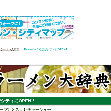
-ラーメン大辞典
Ramen Ya 2号店がシティにOPEN!!
がシティにOPEN!!
ープにとろ～りチャーシュー