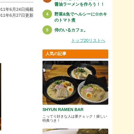
醤油ラーメンを作ろう！！
011年6月24日掲載
野菜&魚でヘルシーに✩ホキ
011年6月27日更新
のトマト煮
侍のいるカフェ。
トップ20リストへ
人気の記事
SHYUN RAMEN BAR
こってり好きな人は要チェック！嬉しい
特典つき！