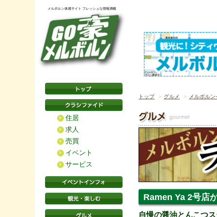
メルボルン体感サイト フレッシュな情報満載
トップ
グルメ
メルボルン
住居
求人
売買
イベント
サービス
Ramen Ya 2号店
自慢の醤油とんこつス