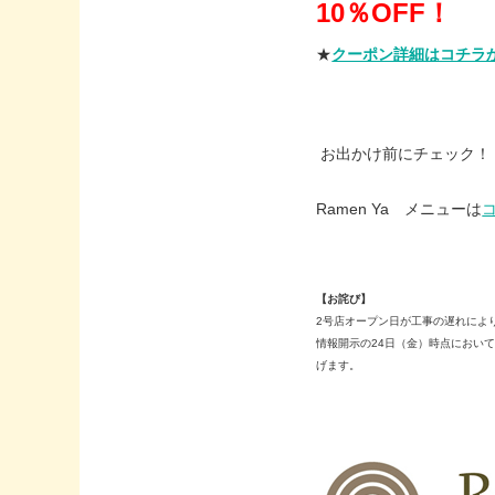
10％OFF！
★
クーポン詳細はコチラ
お出かけ前にチェック！
Ramen Ya メニューは
【お詫び】
2号店オープン日が工事の遅れによ
情報開示の24日（金）時点におい
げます。