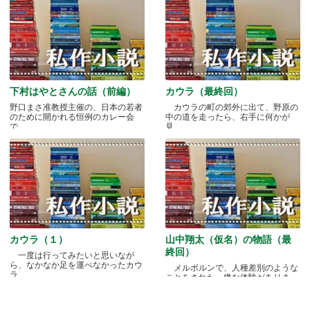
下村はやとさんの話（前編）
カウラ（最終回）
野口まさ准教授主催の、日本の若者
カウラの町の郊外に出て、野原の
のために開かれる恒例のカレー会
中の道を走ったら、右手に何かが
で.....
見.....
カウラ（１）
山中翔太（仮名）の物語（最
終回）
一度は行ってみたいと思いなが
ら、なかなか足を運べなかったカウ
メルボルンで、人種差別のような
ラ.....
ことをされた、嫌な体験がありま
す.....