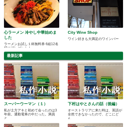
心ラーメン 冷やし中華始めま
City Wine Shop
した
ワイン好きも大満足のワインバー
ラーメンお試し１杯無料券 6組12名
様にプレゼント！
最新記事
スーパーウーマン（１）
下村はやとさんの話（後編）
私が土方アキと初めて会ったのは3
オーストラリアに来た時は、英語が
年前。通勤電車の中だった。満員
全然できなかったので、どこにど
と.....
ん.....