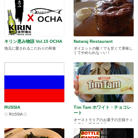
キリン恵み物語 Vol.15 OCHA
Nataraj Restaurant
地元に愛されるこだわりの和食
ダイエットの敵！でも甘くて美味し
くてやめられな～い！
RUSSIA
Tim Tam ホワイト・チョコレ
ート
◇ RUSSIA ◇
オーストラリアのお菓子の王様ティ
ムタムってスゴイ！