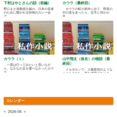
下村はやとさんの話（前編）
カウラ（最終回）
野口まさ准教授主催の、日本の若者
カウラの町の郊外に出て、野原の
のために開かれる恒例のカレー会
中の道を走ったら、右手に何かが
で.....
見.....
カウラ（１）
山中翔太（仮名）の物語（最
終回）
一度は行ってみたいと思いなが
ら、なかなか足を運べなかったカウ
メルボルンで、人種差別のような
ラ.....
ことをされた、嫌な体験がありま
す.....
カレンダー
<
2026-06
>