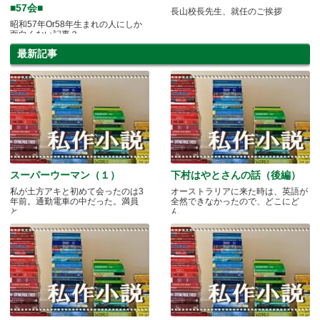
■57会■
長山校長先生、就任のご挨拶
昭和57年Or58年生まれの人にしか
面白くない記事？
最新記事
スーパーウーマン（１）
下村はやとさんの話（後編）
私が土方アキと初めて会ったのは3
オーストラリアに来た時は、英語が
年前。通勤電車の中だった。満員
全然できなかったので、どこにど
と.....
ん.....