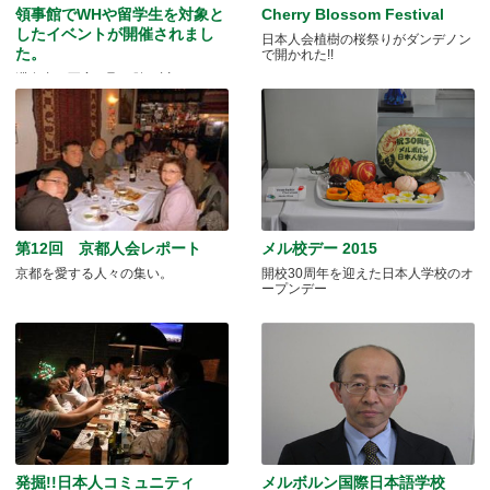
領事館でWHや留学生を対象と
Cherry Blossom Festival
したイベントが開催されまし
日本人会植樹の桜祭りがダンデノン
た。
で開かれた!!
滞在者の不安を取り除く試み
第12回 京都人会レポート
メル校デー 2015
京都を愛する人々の集い。
開校30周年を迎えた日本人学校のオ
ープンデー
発掘!!日本人コミュニティ
メルボルン国際日本語学校