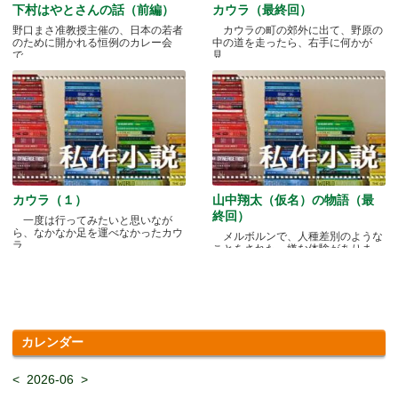
下村はやとさんの話（前編）
カウラ（最終回）
野口まさ准教授主催の、日本の若者
カウラの町の郊外に出て、野原の
のために開かれる恒例のカレー会
中の道を走ったら、右手に何かが
で.....
見.....
カウラ（１）
山中翔太（仮名）の物語（最
終回）
一度は行ってみたいと思いなが
ら、なかなか足を運べなかったカウ
メルボルンで、人種差別のような
ラ.....
ことをされた、嫌な体験がありま
す.....
カレンダー
<
2026-06
>