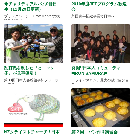
◆チャリティアルバム9冊目
2019年度JETプログラム歓送
◆（11月29日更新）
会
ブラックバーン Craft Marketの模
外国青年招致事業で日本へ!
様をお届け
乱打戦を制した『とニャン
発掘!!日本人コミュニティ
子』が見事優勝！
■IRON SAMURAI■
第33回日本人会総領事杯ソフトボー
トライアスロン。最大の敵は自分自
ル大会
身
NZクライストチャーチ / 日本
第２回 パン作り講習会