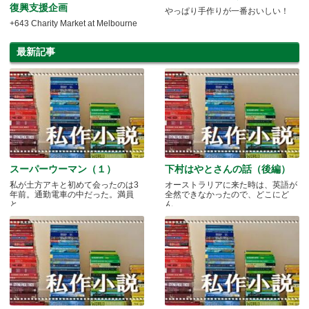
復興支援企画
やっぱり手作りが一番おいしい！
+643 Charity Market at Melbourne
最新記事
スーパーウーマン（１）
下村はやとさんの話（後編）
私が土方アキと初めて会ったのは3
オーストラリアに来た時は、英語が
年前。通勤電車の中だった。満員
全然できなかったので、どこにど
と.....
ん.....