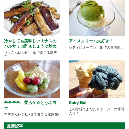
冷やしても美味しい！ナスの
アイスクリーム大好き！
バルサミコ酢＆しょうゆ炒め
シティにオープン、期待の甘味処。
ママさんレシピ -食で奏でる家族
愛-
モチモチ、柔らか☆とうふ白
Dairy Bell
玉
この甘味であなたもオージーの仲間
入り！
ママさんレシピ -食で奏でる家族愛-
最新記事