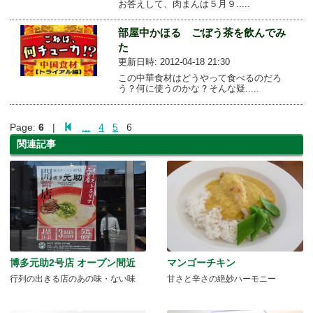
お答えして、肉まんは５月９.....
部屋中かほる ごぼう茶を飲んでみ
た
更新日時: 2012-04-18 21:30
この中華食材はどうやって食べるのだろ
う？何に使うのかな？そんな疑.....
Page:
6
|
...
4
5
6
関連記事
博多元助2号店 オープン間近
マンゴーチキン
行列の出きる店のあの味・ない味
甘さと辛さの絶妙ハーモニー