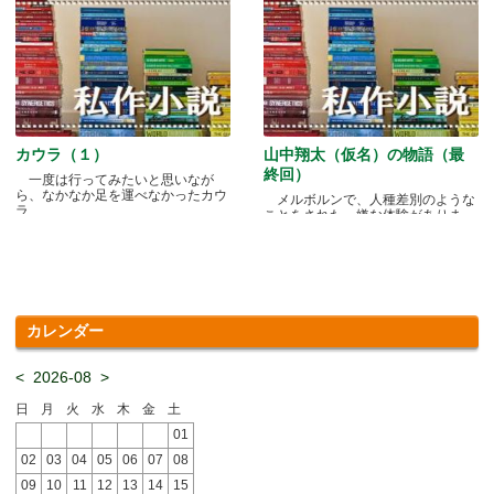
カウラ（１）
山中翔太（仮名）の物語（最
終回）
一度は行ってみたいと思いなが
ら、なかなか足を運べなかったカウ
メルボルンで、人種差別のような
ラ.....
ことをされた、嫌な体験がありま
す.....
カレンダー
<
2026-08
>
日
月
火
水
木
金
土
01
02
03
04
05
06
07
08
09
10
11
12
13
14
15