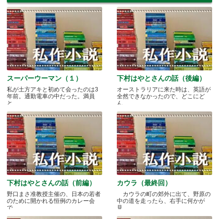
スーパーウーマン（１）
下村はやとさんの話（後編）
私が土方アキと初めて会ったのは3
オーストラリアに来た時は、英語が
年前。通勤電車の中だった。満員
全然できなかったので、どこにど
と.....
ん.....
下村はやとさんの話（前編）
カウラ（最終回）
野口まさ准教授主催の、日本の若者
カウラの町の郊外に出て、野原の
のために開かれる恒例のカレー会
中の道を走ったら、右手に何かが
で.....
見.....