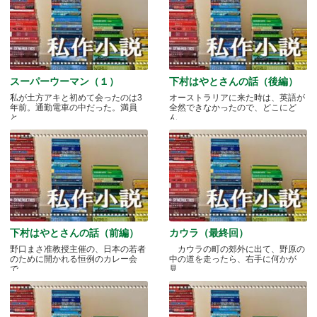
スーパーウーマン（１）
下村はやとさんの話（後編）
私が土方アキと初めて会ったのは3
オーストラリアに来た時は、英語が
年前。通勤電車の中だった。満員
全然できなかったので、どこにど
と.....
ん.....
下村はやとさんの話（前編）
カウラ（最終回）
野口まさ准教授主催の、日本の若者
カウラの町の郊外に出て、野原の
のために開かれる恒例のカレー会
中の道を走ったら、右手に何かが
で.....
見.....