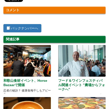
コメント
バックナンバーへ
関連記事
和歌山食材イベント、Horse
フード＆ワインフェスティバ
Bazaarで開催
ル関連イベント ”農場からフォ
ークへ”
忍者の秘訣？ 健康食梅干しもアピー
ル
ちょっとリッチなメルボルンの味わ
いかた