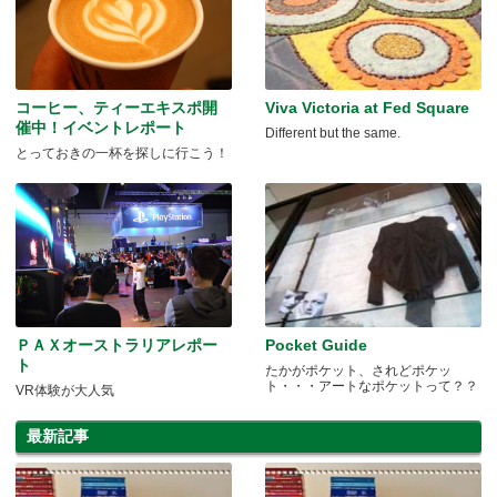
コーヒー、ティーエキスポ開
Viva Victoria at Fed Square
催中！イベントレポート
Different but the same.
とっておきの一杯を探しに行こう！
ＰＡＸオーストラリアレポー
Pocket Guide
ト
たかがポケット、されどポケッ
ト・・・アートなポケットって？？
VR体験が大人気
最新記事