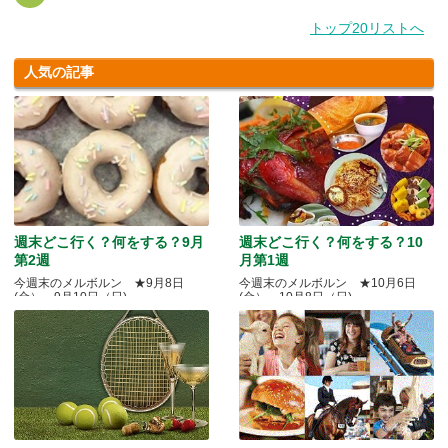
トップ20リストへ
人気の記事
週末どこ行く？何をする？9月
週末どこ行く？何をする？10
第2週
月第1週
今週末のメルボルン ★9月8日
今週末のメルボルン ★10月6日
(金）～9月10日（日)
(金）～10月8日（日)