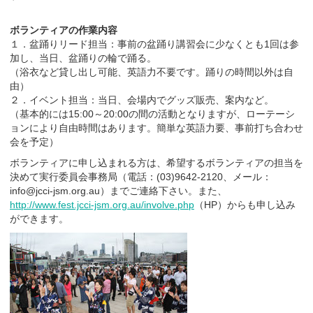
ボランティアの作業内容
１．盆踊りリード担当：事前の盆踊り講習会に少なくとも1回は参
加し、当日、盆踊りの輪で踊る。
（浴衣など貸し出し可能、英語力不要です。踊りの時間以外は自
由）
２．イベント担当：当日、会場内でグッズ販売、案内など。
（基本的には15:00～20:00の間の活動となりますが、ローテーシ
ョンにより自由時間はあります。簡単な英語力要、事前打ち合わせ
会を予定）
ボランティアに申し込まれる方は、希望するボランティアの担当を
決めて実行委員会事務局（電話：(03)9642-2120、メール：
info@jcci-jsm.org.au）までご連絡下さい。また、
http://www.fest.jcci-jsm.org.au/involve.php
（HP）からも申し込み
ができます。