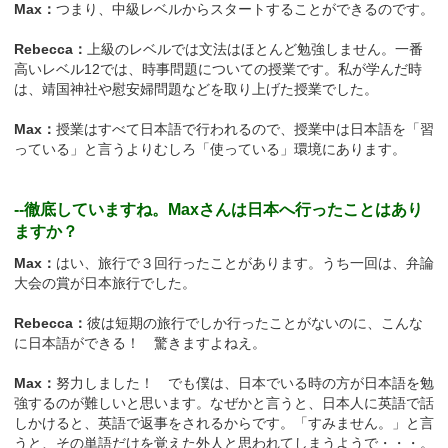
Max：
つまり、中級レベルからスタートすることができるのです。
Rebecca：
上級のレベルでは文法はほとんど勉強しません。一番
高いレベル12では、時事問題についての授業です。私が学んだ時
は、靖国神社や慰安婦問題などを取り上げた授業でした。
Max：
授業はすべて日本語で行われるので、授業中は日本語を「習
っている」と言うよりむしろ「使っている」環境にあります。
--徹底していますね。Maxさんは日本へ行ったことはあり
ますか？
Max：
はい、旅行で３回行ったことがあります。うち一回は、弁論
大会の賞が日本旅行でした。
Rebecca：
彼は短期の旅行でしか行ったことがないのに、こんな
に日本語ができる！ 驚きますよねえ。
Max：
努力しました！ でも僕は、日本でいる時の方が日本語を勉
強するのが難しいと思います。なぜかと言うと、日本人に英語で話
しかけると、英語で返事をされるからです。「すみません。」と言
うと、その単語だけを覚えた外人と思われてしまうようで・・・。