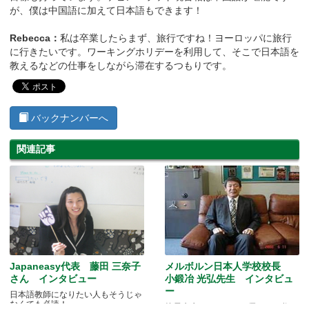
が、僕は中国語に加えて日本語もできます！
Rebecca：
私は卒業したらまず、旅行ですね！ヨーロッパに旅行
に行きたいです。ワーキングホリデーを利用して、そこで日本語を
教えるなどの仕事をしながら滞在するつもりです。
バックナンバーへ
関連記事
Japaneasy代表 藤田 三奈子
メルボルン日本人学校校長
さん インタビュー
小鍛冶 光弘先生 インタビュ
ー
日本語教師になりたい人もそうじゃ
なくても必読！
校長先生は、みんなの優しいお父さ