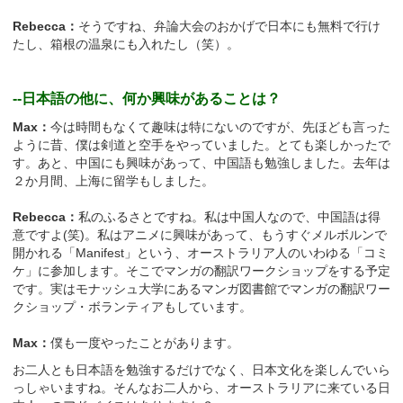
Rebecca：
そうですね、弁論大会のおかげで日本にも無料で行け
たし、箱根の温泉にも入れたし（笑）。
--日本語の他に、何か興味があることは？
Max：
今は時間もなくて趣味は特にないのですが、先ほども言った
ように昔、僕は剣道と空手をやっていました。とても楽しかったで
す。あと、中国にも興味があって、中国語も勉強しました。去年は
２か月間、上海に留学もしました。
Rebecca：
私のふるさとですね。私は中国人なので、中国語は得
意ですよ(笑)。私はアニメに興味があって、もうすぐメルボルンで
開かれる「Manifest」という、オーストラリア人のいわゆる「コミ
ケ」に参加します。そこでマンガの翻訳ワークショップをする予定
です。実はモナッシュ大学にあるマンガ図書館でマンガの翻訳ワー
クショップ・ボランティアもしています。
Max：
僕も一度やったことがあります。
お二人とも日本語を勉強するだけでなく、日本文化を楽しんでいら
っしゃいますね。そんなお二人から、オーストラリアに来ている日