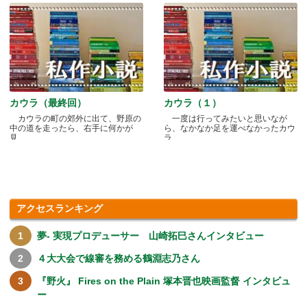
カウラ（最終回）
カウラ（１）
カウラの町の郊外に出て、野原の
一度は行ってみたいと思いなが
中の道を走ったら、右手に何かが
ら、なかなか足を運べなかったカウ
見.....
ラ.....
アクセスランキング
夢- 実現プロデューサー 山崎拓巳さんインタビュー
４大大会で線審を務める鶴淵志乃さん
『野火』 Fires on the Plain 塚本晋也映画監督 インタビュ
ー