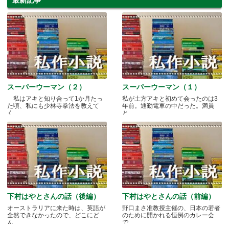
最新記事
スーパーウーマン（２）
スーパーウーマン（１）
私はアキと知り合って1か月たっ
私が土方アキと初めて会ったのは3
た頃、私にも少林寺拳法を教えて
年前。通勤電車の中だった。満員
く.....
と.....
下村はやとさんの話（後編）
下村はやとさんの話（前編）
オーストラリアに来た時は、英語が
野口まさ准教授主催の、日本の若者
全然できなかったので、どこにど
のために開かれる恒例のカレー会
ん.....
で.....