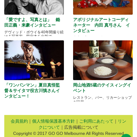
「愛ですよ、写真とは」 鋤
アボリジナルアートコーディ
田正義・来豪インタビュー
ネーター 内田 真弓さん イ
ンタビュー
デヴィッド・ボウイを40年間撮り続
ける写真家、限定本を出版で
人生を変えたアボリジニ・アートと
の出会いとは…
「ワンパンマン」夏目真悟監
岡山地酒5蔵のテイスィングイ
督＆サイタマ役古川慎さんイ
ベント
ンタビュー！
レストラン、バー、リカーショップ
が注目
マッドマンアニメフェスティバル
2016
会員規約
｜
個人情報保護基本方針
｜
ご利用にあたって
｜
リン
クについて
｜広告掲載について
Copyright © 2017 GO GO Melbourne All Rights Reserved