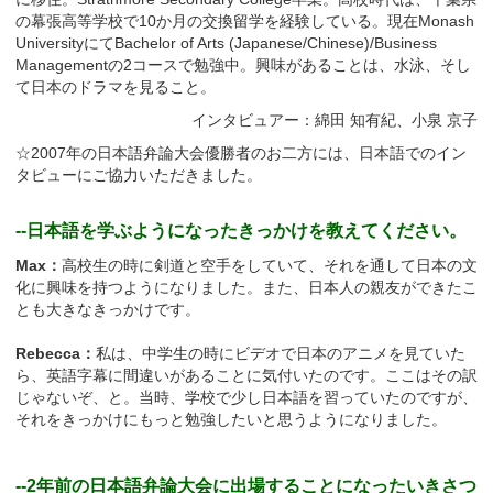
の幕張高等学校で10か月の交換留学を経験している。現在Monash
UniversityにてBachelor of Arts (Japanese/Chinese)/Business
Managementの2コースで勉強中。興味があることは、水泳、そし
て日本のドラマを見ること。
インタビュアー：綿田 知有紀、小泉 京子
☆2007年の日本語弁論大会優勝者のお二方には、日本語でのイン
タビューにご協力いただきました。
--日本語を学ぶようになったきっかけを教えてください。
Max：
高校生の時に剣道と空手をしていて、それを通して日本の文
化に興味を持つようになりました。また、日本人の親友ができたこ
とも大きなきっかけです。
Rebecca：
私は、中学生の時にビデオで日本のアニメを見ていた
ら、英語字幕に間違いがあることに気付いたのです。ここはその訳
じゃないぞ、と。当時、学校で少し日本語を習っていたのですが、
それをきっかけにもっと勉強したいと思うようになりました。
--2年前の日本語弁論大会に出場することになったいきさつ