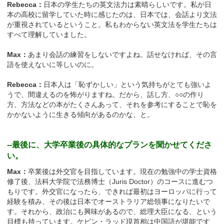
Rebecca：
日本の学生たちの英文法力は素晴らしいです。私が日
本の高校に留学していた時に感じたのは、日本では、会話より文法
が重視されているということ。私もわからない英文法を学生たちは
すべて理解していました。
Max：
あまり会話の練習をしないですよね。話せなければ、その言
語を使えないに等しいのに。
Rebecca：
日本人は「恥ずかしい」という気持ちがとても強いよ
うで、間違えるのを怖がりますね。だから、話し方、○○の作り
方、方法などの本がたくさんあって、それを参考にすることで恥を
かかないように生きる傾向があるのかな、と。
--最後に、大学卒業後の具体的なプランを聞かせてくださ
い。
Max：
卒業後は外交官を目指しています。現在の勉強中の学士資格
修了後、法科大学院で法務博士（Juris Doctor）のコースに進むつ
もりです。外交官になったら、できれば最初はヨーロッパに行って
経験を積み、その後は日本でオーストラリア総領事になりたいで
す。それから、政治にも興味があるので、総理大臣になる、という
目標も持っています。ケビン・ラッド現首相は中国語が堪能です