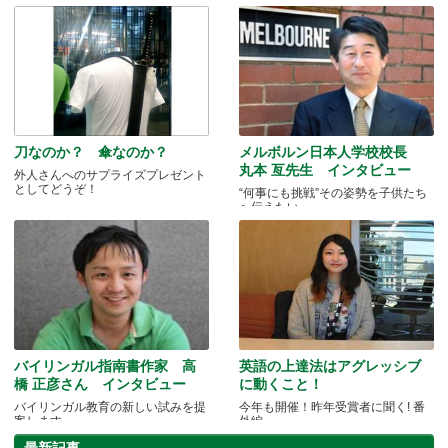
ん。
刀なのか？ 傘なのか？
メルボルン日本人学校校長
丸本 亙先生 インタビュー
外人さんへのサプライズプレゼント
としてどうぞ！
“何事にも挑戦”その姿勢を子供たち
へ伝えたい
バイリンガル指南書作家 高
英語の上達法はアグレッシブ
橋 正彦さん インタビュー
に動くこと！
バイリンガル教育の新しい試みを提
今年も開催！昨年受賞者に聞く! 番
案します。
外編