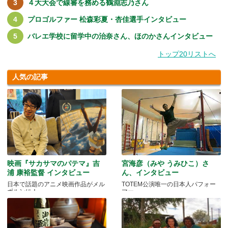
４大大会で線審を務める鶴淵志乃さん
プロゴルファー 松森彩夏・杏佳選手インタビュー
バレエ学校に留学中の治奈さん、ほのかさんインタビュー
トップ20リストへ
人気の記事
映画『サカサマのパテマ』吉
宮海彦（みや うみひこ）さ
浦 康裕監督 インタビュー
ん、インタビュー
日本で話題のアニメ映画作品がメル
TOTEM公演唯一の日本人パフォー
ボルンに！
マー