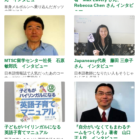
Rebecca Chen さん インタビ
単身メルボルンへ乗り込んだガッツ
ュー
の源とは？
オーストラリアで日本語を学んでい
るお２人の夢はなんでしょう？
MTSC留学センター社長 石原
Japaneasy代表 藤田 三奈子
敏郎氏 インタビュー
さん インタビュー
日本語情報誌で人気だったあのコー
日本語教師になりたい人もそうじゃ
ナーがついに書籍化！
なくても必読！
子どもがバイリンガルになる
『自分がいなくてもまわるチ
英語子育てマニュアル
ームをつくろう』著者 山口
正人氏 インタビュー