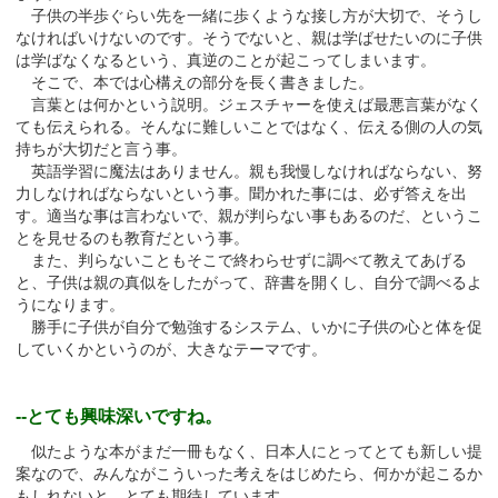
子供の半歩ぐらい先を一緒に歩くような接し方が大切で、そうし
なければいけないのです。そうでないと、親は学ばせたいのに子供
は学ばなくなるという、真逆のことが起こってしまいます。
そこで、本では心構えの部分を長く書きました。
言葉とは何かという説明。ジェスチャーを使えば最悪言葉がなく
ても伝えられる。そんなに難しいことではなく、伝える側の人の気
持ちが大切だと言う事。
英語学習に魔法はありません。親も我慢しなければならない、努
力しなければならないという事。聞かれた事には、必ず答えを出
す。適当な事は言わないで、親が判らない事もあるのだ、というこ
とを見せるのも教育だという事。
また、判らないこともそこで終わらせずに調べて教えてあげる
と、子供は親の真似をしたがって、辞書を開くし、自分で調べるよ
うになります。
勝手に子供が自分で勉強するシステム、いかに子供の心と体を促
していくかというのが、大きなテーマです。
--とても興味深いですね。
似たような本がまだ一冊もなく、日本人にとってとても新しい提
案なので、みんながこういった考えをはじめたら、何かが起こるか
もしれないと、とても期待しています。