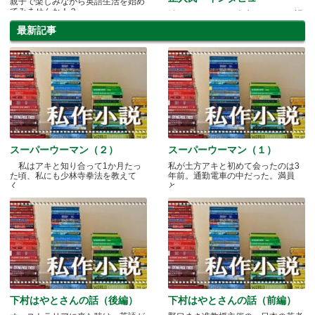
親子で楽しみながら英語生活を始め
てみませんか！？
働くこと、そして人生、たっぷり語
ります。
最新記事
スーパーウーマン（２）
スーパーウーマン（１）
私はアキと知り合って1か月たっ
私が土方アキと初めて会ったのは3
た頃、私にも少林寺拳法を教えて
年前。通勤電車の中だった。満員
く.....
と.....
下村はやとさんの話（後編）
下村はやとさんの話（前編）