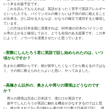
いう本を出版予定です。
これを読んでもらえれば、英語がまったく苦手で英語アレルギー
といった人でも、バイリンガルの種ぐらいは子供の頭に植えること
が出来る。少し話せる人ならば、かなりの確立で成功すると確信し
ています。
この方法が日本全国に浸透すれば、50年後の日本のバイリンガ
ル率が上がると確信しており、とても自信のある提案です。この本
によって、ノウハウを浸透させたいと思っています。
--実際にしんたろう君に英語で話し始められたのは、いつ
頃からですか？
生まれた瞬間からです。彼が留学したくなってから教えるのではな
く、その前に教えられたらよいと思い、やってみました。
--高橋さん以外の、奥さんや周りの環境はどうなのです
か？
周りの環境は完全に日本語で、僕だけが英語です。
途中でしんたろうが英語に触れる機会が少なすぎるのではと思
い、彼が生まれて3ヶ月の時から家の中では妻は日本語で話し、僕