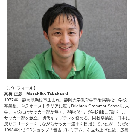
【プロフィール】
高橋 正彦 Masahiko Takahashi
1977年、静岡県浜松市生まれ。静岡大学教育学部附属浜松中学校
卒業後、単身オーストラリアに渡りBrighton Grammar Schoolに入
学。同校にはサッカー部が無く、3年がかりで学校側に打診をし、
サッカー部を創立。初代キャプテンを務める。同校卒業後、日本に
戻りフリーターをしながらサッカー選手を目指していたが、なぜか
1998年中古CDショップ「音吉プレミアム」を立ち上げた後、広島