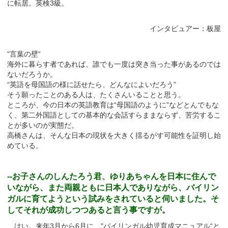
に転居。英検3級。
インタビュアー：板屋
“言葉の壁“
海外に暮らす者であれば、誰でも一度は突き当った事があるのでは
ないだろうか。
“英語を母国語の様に話せたら、どんなによいだろう”
そう願ったことのある人は、たくさんいることと思う。
ところが、今の日本の英語教育は“母国語のように”などとんでもな
く、第二外国語としての基本的な会話すらままならず、苦労するこ
とが多いのが実態だ。
高橋さんは、そんな日本の現状を大きく揺るがす可能性を証明し始
めている。
--お子さんのしんたろう君、ゆりあちゃんを日本に住んで
いながら、また両親ともに日本人でありながら、バイリン
ガルに育てようという試みをされていると伺いました。そ
してそれが成功しつつあると言う事ですが。
はい。来年3月から6月に、"バイリンガル幼児育成マニュアル“と