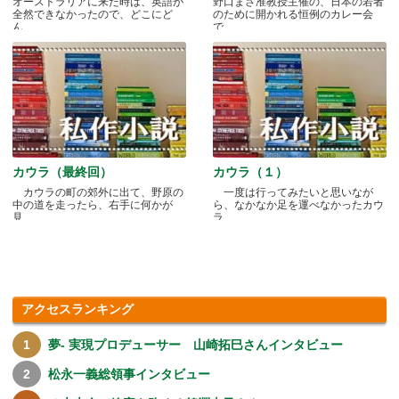
オーストラリアに来た時は、英語が
野口まさ准教授主催の、日本の若者
全然できなかったので、どこにど
のために開かれる恒例のカレー会
ん.....
で.....
カウラ（最終回）
カウラ（１）
カウラの町の郊外に出て、野原の
一度は行ってみたいと思いなが
中の道を走ったら、右手に何かが
ら、なかなか足を運べなかったカウ
見.....
ラ.....
アクセスランキング
夢- 実現プロデューサー 山崎拓巳さんインタビュー
松永一義総領事インタビュー