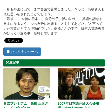
私も外国に出て、まず言葉で苦労しました。きっと、高橋さんも
似た思いをされたことでしょう。
最後に、“今後の日本に、自分の子、孫の世代に、英語の話せる
日本になるよう、今の自分に出来ることをしてあげたい”と言って
いた言葉がとても印象的でした。高橋さんの本で、日本の英語教育
がひっくり返る事、期待しています！
バックナンバーへ
関連記事
音吉プレミアム 高橋 正彦さ
2007年日本語弁論大会優勝
ん インタビュー
者 Max Lavery さん、