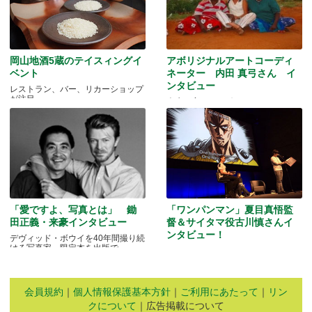
岡山地酒5蔵のテイスィングイ
アボリジナルアートコーディ
ベント
ネーター 内田 真弓さん イ
ンタビュー
レストラン、バー、リカーショップ
が注目
人生を変えたアボリジニ・アートと
の出会いとは…
「愛ですよ、写真とは」 鋤
「ワンパンマン」夏目真悟監
田正義・来豪インタビュー
督＆サイタマ役古川慎さんイ
ンタビュー！
デヴィッド・ボウイを40年間撮り続
ける写真家、限定本を出版で
マッドマンアニメフェスティバル
2016
会員規約
｜
個人情報保護基本方針
｜
ご利用にあたって
｜
リン
クについて
｜広告掲載について