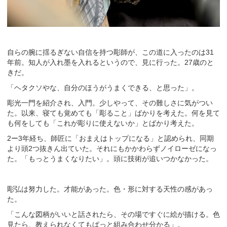
自らの腕に揺るぎない自信を持つ彫師が、この道に入ったのは31
年前。知人が入れ墨を入れるというので、見に行った。27歳のと
きだ。
「ヘタクソやな、自分のほうがうまくできる、と思った」。
彫光一門を紹介され、入門。少しやって、その難しさに気がつい
た。以来、寝ても覚めても「彫ること」ばかりを考えた。何を見て
も何をしても「これが彫りに使えないか」とばかり考えた。
2ー3年経ち、師匠に「おまえはトップになる」と認められ、同期
より頭2つ抜きん出ていた。それにもかかわらずノイローゼになっ
た。「もっとうまくなりたい」。頭に技術が追いつかなかった。
彫弘は努力した。才能があった。色・形に対する天性の感があっ
た。
「こんな図柄がいいと話されたら、その場ですぐに絵が描ける。色
見たら、教えられなくてもぱっと組み合わせ分かる」。