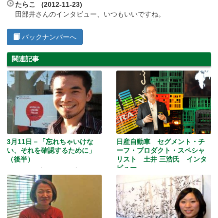
たらこ (2012-11-23)
田部井さんのインタビュー、いつもいいですね。
バックナンバーへ
関連記事
3月11日－「忘れちゃいけな
日産自動車 セグメント・チ
い、それを確認するために」
ーフ・プロダクト・スペシャ
（後半）
リスト 土井 三浩氏 インタ
ビュー
ジャパニーズ・フォー・ピース
（JfP）メンバー、山木健太郎さん
“MICRAの父”土井三浩氏が来豪！