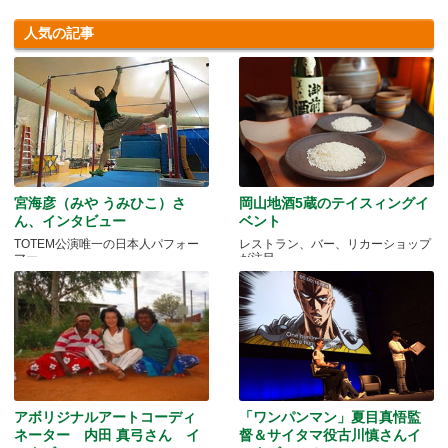
人気の記事
宮海彦（みや うみひこ）さ
岡山地酒5蔵のテイスィングイ
ん、インタビュー
ベント
TOTEM公演唯一の日本人パフォー
レストラン、バー、リカーショップ
マー
が注目
アボリジナルアートコーディ
「ワンパンマン」夏目真悟監
ネーター 内田 真弓さん イ
督＆サイタマ役古川慎さんイ