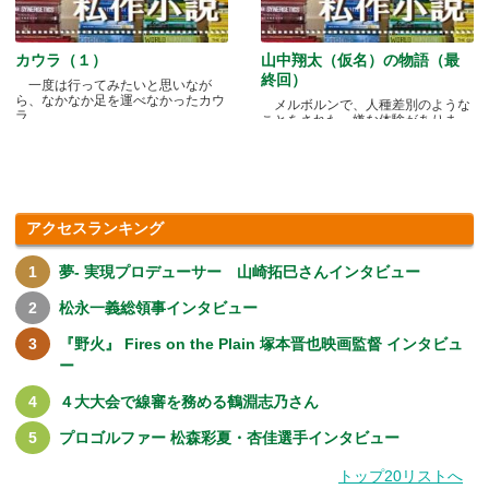
カウラ（１）
山中翔太（仮名）の物語（最
終回）
一度は行ってみたいと思いなが
ら、なかなか足を運べなかったカウ
メルボルンで、人種差別のような
ラ.....
ことをされた、嫌な体験がありま
す.....
アクセスランキング
夢- 実現プロデューサー 山崎拓巳さんインタビュー
松永一義総領事インタビュー
『野火』 Fires on the Plain 塚本晋也映画監督 インタビュ
ー
４大大会で線審を務める鶴淵志乃さん
プロゴルファー 松森彩夏・杏佳選手インタビュー
トップ20リストへ