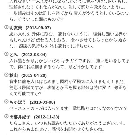
入れなさい 一人よがりにならないように気をつけなさい もし、
理解されなくても仕方がない。決して怒りを覚えないように。
一歩踏み出すのは許しを得てから 貴方がやろうとしているのな
ら、そういった類のものです
明友美 (2013-09-07)
思い入れを 身体に刻む。 忘れないように。 理解し難い世界か
もしれんけど 伝わる人もおる。 食べさせてもらったから 返さ
な。 感謝の気持ちを 私も忘れずに持ちたい。
とみ (2013-08-04)
入れ墨とか頭おかしいだろ キチガイですね、 痛い思いをしてま
で、体にお絵描きするなんて、頭どうかしてます
秋山 (2013-04-20)
背中に龍を入れはじめまし図柄が至極気に入りません！まだ、
筋彫り段階ですが、表情とか玉を握る部分は特に変!? 修正な
んて可能ですか?
ちゃぼう (2013-03-08)
ペ－スメ－カ－がは入ってます、電気彫りはむりなのですか？
田部井紀子 (2012-11-23)
たらこさん、いつもお読みいただいてありがとうございます。
これからもまたぜひ、感想をお聞かせくださいね。