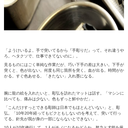
「ようけいるよ。手で突いてるから『手彫りだ』って。それ違うや
ろ。ヘタクソで、仕事できてないのに」。
見るものにはごく単純な作業だが、巧い下手の差は大きい。下手が
突くと、色が出ない。何度も同じ箇所を突く。血が出る。時間がか
かる。すぐ色あせる。「きたない」入れ墨になる。
腕に龍の絵を入れたいと、彫弘を訪れたマットは話す。「マシンに
比べても、痛みは少ない。色もずっと鮮やかだ」。
「こんだけすっとできる彫師は日本でもほとんどいない」と、彫
弘。「10年20年経ってもビクともしないのを考えて、突いて行っ
てる。針先が我が身の一部にならないとできない」。
10人が10年修行して、1人がモノになるかどうか。努力と才能を厳