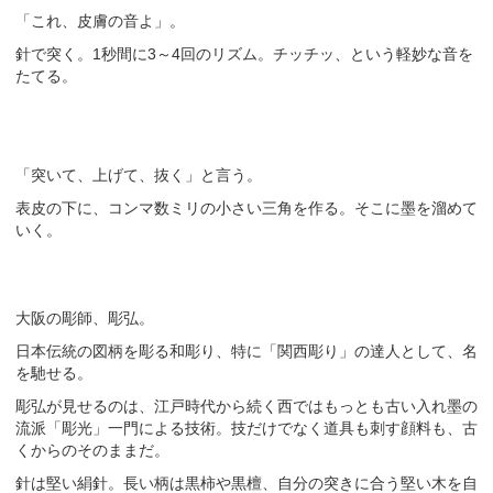
「これ、皮膚の音よ」。
針で突く。1秒間に3～4回のリズム。チッチッ、という軽妙な音を
たてる。
「突いて、上げて、抜く」と言う。
表皮の下に、コンマ数ミリの小さい三角を作る。そこに墨を溜めて
いく。
大阪の彫師、彫弘。
日本伝統の図柄を彫る和彫り、特に「関西彫り」の達人として、名
を馳せる。
彫弘が見せるのは、江戸時代から続く西ではもっとも古い入れ墨の
流派「彫光」一門による技術。技だけでなく道具も刺す顔料も、古
くからのそのままだ。
針は堅い絹針。長い柄は黒柿や黒檀、自分の突きに合う堅い木を自