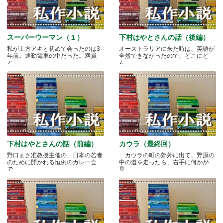
スーパーウーマン（１）
下村はやとさんの話（後編）
私が土方アキと初めて会ったのは3
オーストラリアに来た時は、英語が
年前。通勤電車の中だった。満員
全然できなかったので、どこにど
と.....
ん.....
下村はやとさんの話（前編）
カウラ（最終回）
野口まさ准教授主催の、日本の若者
カウラの町の郊外に出て、野原の
のために開かれる恒例のカレー会
中の道を走ったら、右手に何かが
で.....
見.....