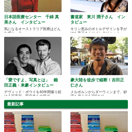
日本語医療センター 千綿 真
書道家 東川 潤子さん イン
美さん インタビュー
タビュー
気になるオーストラリア医療はどん
キリン恵みのボトルデザインを手が
な感じ…？
けた東川さんにインタビュー！
「愛ですよ、写真とは」 鋤
豪大陸を徒歩で縦断！吉田正
田正義・来豪インタビュー
仁さん
デヴィッド・ボウイを40年間撮り続
メルボルンからダーウィンまで、砂
ける写真家、限定本を出版で
漠を越えて4,200キロ
最新記事