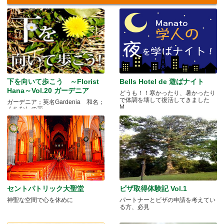
下を向いて歩こう ～Florist
Bells Hotel de 遊ばナイト
Hana～Vol.20 ガーデニア
どうも！！寒かったり、暑かったり
で体調を壊して復活してきました
ガーデニア；英名Gardenia 和名；
M.....
くちなしの花 .....
セントパトリック大聖堂
ビザ取得体験記 Vol.1
神聖な空間で心を休めに
パートナーとビザの申請を考えてい
る方、必見