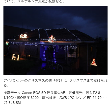
ていて、メルボルンの風景が見渡せる。
アイバンホーのクリスマスの飾り付けは、クリスマスまで続けられ
る。
撮影データ Canon EOS 5D 絞り優先AE 評価測光 絞りF2.8
1/100秒 ISO感度 3200 露出補正 AWB JPG レンズ EF 24-70mm
f/2.8L USM