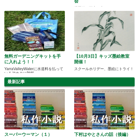
会
帰国後が不安な方々へ
無料ガーデニングキットを手
【10月3日】キッズ墨絵教室
に入れよう！！
開催！
YarraValleyWaterに水道料を払って
スクールホリデー、墨絵にトライ！
いるアナタに朗報
最新記事
スーパーウーマン（１）
下村はやとさんの話（後編）