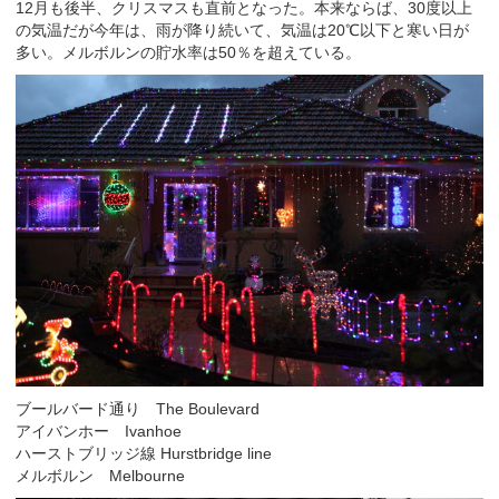
12月も後半、クリスマスも直前となった。本来ならば、30度以上
の気温だが今年は、雨が降り続いて、気温は20℃以下と寒い日が
多い。メルボルンの貯水率は50％を超えている。
ブールバード通り The Boulevard
アイバンホー Ivanhoe
ハーストブリッジ線 Hurstbridge line
メルボルン Melbourne