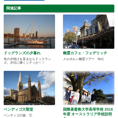
関連記事
ドッグランズの夕暮れ
幽霊カフェ・フェデリッチ
冬の夕焼けを見るならドックラン
メルボルン幽霊ツアー No1
ズ。夕日に輝くシティが！！
ベンディゴ大聖堂
国際基督教大学高等学校 2016
年度 オーストラリア学校説明
ベンディゴの旅 ①