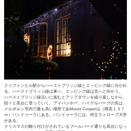
クリフトンヒル駅からハーストブリッジ線とエッピング線に分かれ
る。ハーストブリッジ線は東へ、エッピング線は北へと向かう。
ハーストブリッジ線沿いに進むとアップダウンを繰り返しながら、
段々と高台に登っていく。アイバンホー、ハイデルバーグの先は、
メルボルン市内で最も高い場所であMount Cooper山（標高１３７
ｍ）バンドゥーラにある。バンドゥーラには、州立ラトローブ大学
がある。
クリスマスの飾り付けがされているブールバード通りも高台になっ