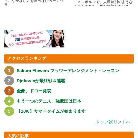
ら、なかなか足を運べなかったカウ
メルボルンで、人種差別のような
ラ.....
ことをされた、嫌な体験がありま
す.....
アクセスランキング
Sakura Flowers フラワーアレンジメント・レッスン
Djokovicが最終戦４連覇
全豪、ドロー発表
もう一つのテニス、強豪国は日本
【10/6】サマータイムが始まります
トップ20リストへ
人気の記事