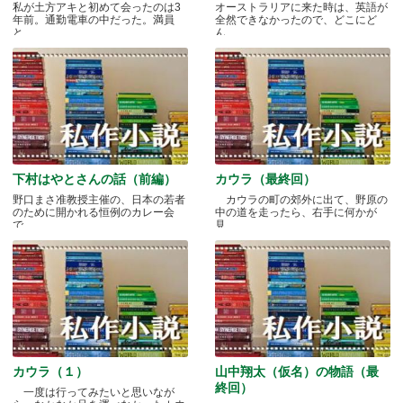
私が土方アキと初めて会ったのは3
オーストラリアに来た時は、英語が
年前。通勤電車の中だった。満員
全然できなかったので、どこにど
と.....
ん.....
下村はやとさんの話（前編）
カウラ（最終回）
野口まさ准教授主催の、日本の若者
カウラの町の郊外に出て、野原の
のために開かれる恒例のカレー会
中の道を走ったら、右手に何かが
で.....
見.....
カウラ（１）
山中翔太（仮名）の物語（最
終回）
一度は行ってみたいと思いなが