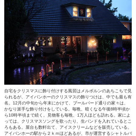
自宅をクリスマスに飾り付けする風習はメルボルンのあちこちで見
られるが、アイバンホーのクリスマスの飾りつけは、中でも最も有
名。12月の中旬から年末にかけて、ブールバード通りの家々は、
かなり派手な飾り付けをしている。毎晩、暗くなる午後8時半頃か
ら10時半頃まで続く。見物客も毎晩、1万人ほども訪れる。家によ
っては、クリスマスソングを歌ったり、生バンドを入れているとこ
ろもある。屋台も数軒出て、アイスクリームなどを販売している。
アイバンホーの駅から２ｋｍほどあるが、市が運営するシャトルバ