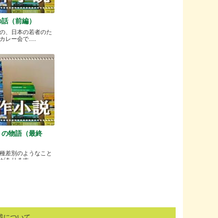
の話（前編）
の、日本の若者のた
ー会で.....
）の物語（最終
種差別のようなこと
ります.....
載について