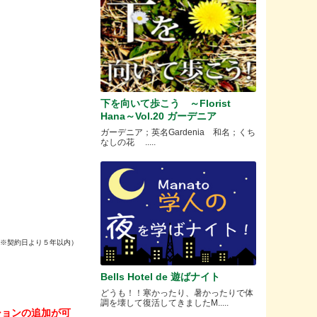
下を向いて歩こう ～Florist
Hana～Vol.20 ガーデニア
ガーデニア；英名Gardenia 和名；くち
なしの花 .....
（※契約日より５年以内）
Bells Hotel de 遊ばナイト
どうも！！寒かったり、暑かったりで体
調を壊して復活してきましたM.....
ションの追加が可