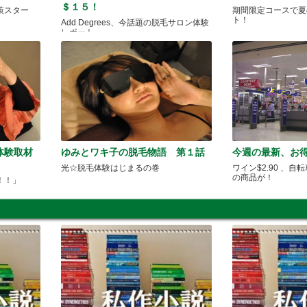
＄１５！
策スター
期間限定コースで夏
ト！
Add Degrees、今話題の脱毛サロン体験
レポート
体験取材
ゆみとワキ子の脱毛物語 第１話
今週の最新、お得
光☆脱毛体験はじまるの巻
ワイン$2.90 、自
の商品が！
！！」