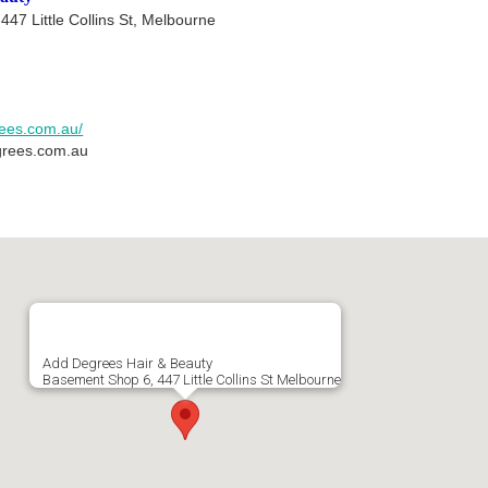
 Little Collins St, Melbourne
rees.com.au/
rees.com.au
Add Degrees Hair & Beauty
Basement Shop 6, 447 Little Collins St Melbourne