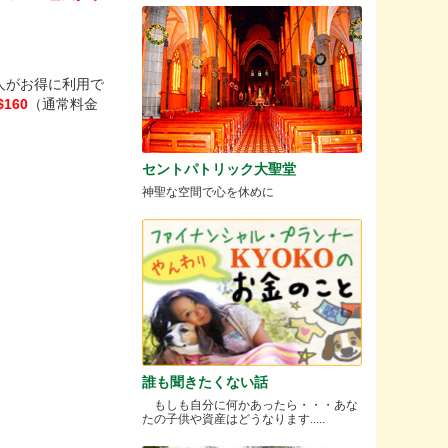
人がお得に利用で
$160
（通常料金
セントパトリック大聖堂
神聖な空間で心を休めに
誰も聞きたくない話
もしも自分に何かあったら・・・あな
たの子供や資産はどうなります.....