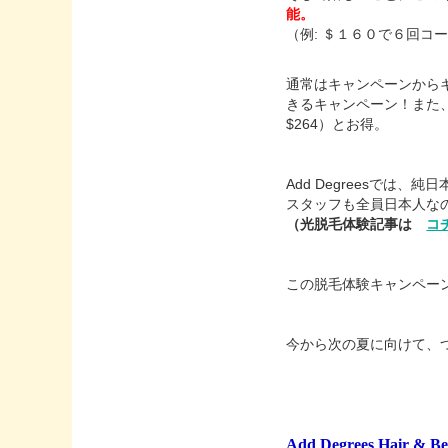
能。
（例: ＄１６０で６回
通常はキャンペーンから
きるキャンペーン！また、
$264）とお得。
Add Degreesでは
スタッフも全員日本人な
（光脱毛体験記事は
コ
この脱毛体験キャンペー
今から次の夏に向けて、
Add Degrees Hair & Be