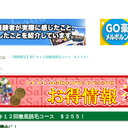
ール
【期間限定】両ワキ１２回徹底脱毛コース ＄２５５！
キ１２回徹底脱毛コース ＄２５５！
機会に！