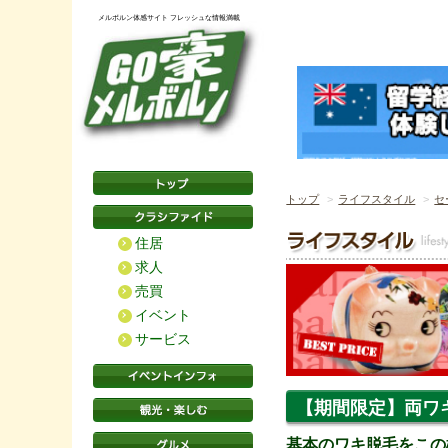
メルボルン体感サイト フレッシュな情報満載
トップ
ライフスタイル
セ
住居
求人
売買
イベント
サービス
【期間限定】両ワ
基本のワキ脱毛をこの