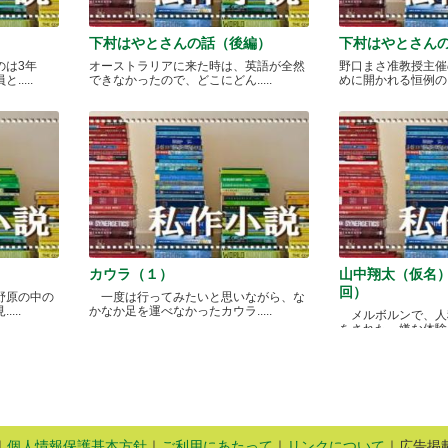
下村はやとさんの話（後編）
下村はやとさん
のは3年
オーストラリアに来た時は、英語が全然
野口まさ准教授主催
....
できなかったので、どこにどん.....
めに開かれる恒例のカレ
カウラ（１）
山中翔太（仮名
回）
野原の中の
一度は行ってみたいと思いながら、な
...
かなか足を運べなかったカウラ.....
メルボルンで、人
をされた、嫌な体験があ
｜
個人情報保護基本方針
｜
ご利用にあたって
｜
リンクについて
｜広告掲