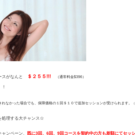
＄２５５!!!
コースがなんと
（通常料金$396）
！！
きれなかった場合でも、保障価格の１回＄１０で追加セッションが受けられます。
を処理する大チャンス☆
キャンペーン、
既に3回、6回、9回コースを契約中の方も差額にてセッ