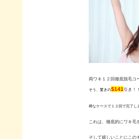
両ワキ１２回徹底脱毛
$141
引き！
そう、驚きの
稀なケースで１２回で完了し
これは、徹底的にワキ毛
そして嬉しいことにこの