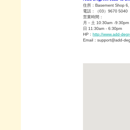
住所：Basement Shop 6, 447
電話：（03）9670 5040
営業時間：
月－土 10:30am -9:30pm
日 11:30am - 6:30pm
HP：
http://www.add-deg
Email：support@add-deg