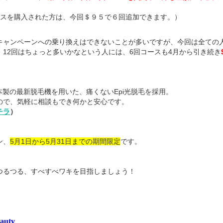
コースを購入された方は、今回＄９５で６回追加できます。）
キャンペーンへの乗り換えはできないことが多いですが、今回は全ての
12回はちょっと多いかなという人には、6回コースも4月から引き続き
、純日本製の最新脱毛機を用いた、痛くないEpi光脱毛を採用。
ので、気軽に相談もでき何かと安心です。
チラ
）
ン、
5
月1日から5月31日までの期間限定
です。
つるつる、すべすべワキを目指しましょう！
auty