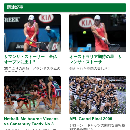
関連記事
サマンサ・ストーサー 全仏
オーストラリア期待の星 サ
オープンに王手!!
マンサ・ストーサ
30年ぶりの悲願 グランドスラムの
鍛えられた筋肉の美しさ!!
優勝成るか？
Netball: Melbourne Vixcens
AFL Grand Final 2009
vs Cantabury Tactix No.3
ジローン・キャッツの劇的な逆転勝
利で幕を閉じた。