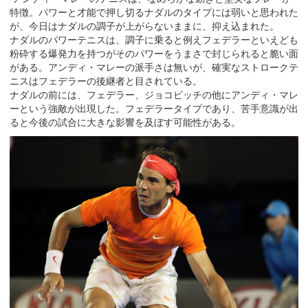
特徴。パワーと才能で押し切るナダルのタイプには弱いと思われた
が、今日はナダルの調子が上がらないままに、抑え込まれた。
ナダルのパワーテニスは、調子に乗ると例えフェデラーといえども
粉砕する爆発力を持つがそのパワーをうまさで封じられると脆い面
がある。アンディ・マレーの派手さは無いが、確実なストロークテ
ニスはフェデラーの後継者と目されている。
ナダルの前には、フェデラー、ジョコビッチの他にアンディ・マレ
ーという強敵が出現した。フェデラータイプであり、苦手意識が出
ると今後の試合に大きな影響を及ぼす可能性がある。