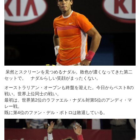
呆然とスクリーンを見つめるナダル。敗色が濃くなってきた第二
セットで。 ナダルらしい笑顔がまったくない。
オーストラリアン・オープンも終盤を迎えた。今日からベスト8の
戦い。世界上位同士の戦い。
最初は、世界第2位のラファエル・ナダル対第5位のアンディ・マ
レー戦。
既に第4位のファン・デル・ポトロは敗退している。