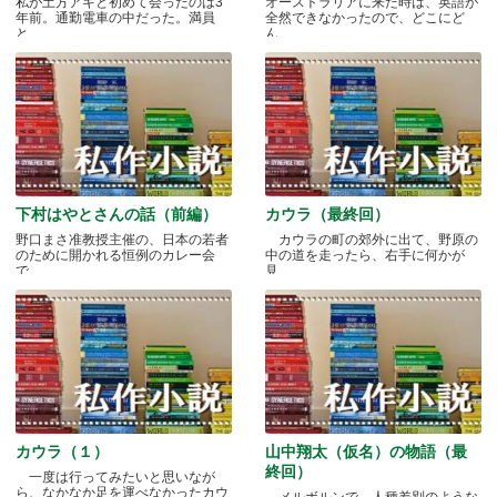
私が土方アキと初めて会ったのは3
オーストラリアに来た時は、英語が
年前。通勤電車の中だった。満員
全然できなかったので、どこにど
と.....
ん.....
下村はやとさんの話（前編）
カウラ（最終回）
野口まさ准教授主催の、日本の若者
カウラの町の郊外に出て、野原の
のために開かれる恒例のカレー会
中の道を走ったら、右手に何かが
で.....
見.....
カウラ（１）
山中翔太（仮名）の物語（最
終回）
一度は行ってみたいと思いなが
ら、なかなか足を運べなかったカウ