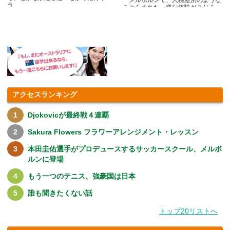
メルボルンで、人種差別のような
ラ.....
ことをされた、嫌な体験がありま
す.....
アクセスランキング
Djokovicが最終戦４連覇
Sakura Flowers フラワーアレンジメント・レッスン
本田圭佑選手がプロデュースするサッカースクール、メルボ
ルンに登場
もう一つのテニス、強豪国は日本
誰も聞きたくない話
トップ20リストへ