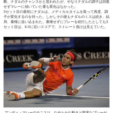
断。ナダルのチャンスかと思われたが、やなりナダルの調子は回復
せずマレーに傾いていた運も変化はなかった。
3セット目の最初にナダルは、メディカルタイムを取って再度、調
子が変化するのを待った。しかしその後もナダルのミスは続き、結
局、棄権に追い込まれた。棄権せずにプレーを続行したとしても3
セット目は、6-0に近いスコアで、ストレート負けは見えていた。
アンディ・マレーのテニスは、なめらかな動きと堅実なプレーが