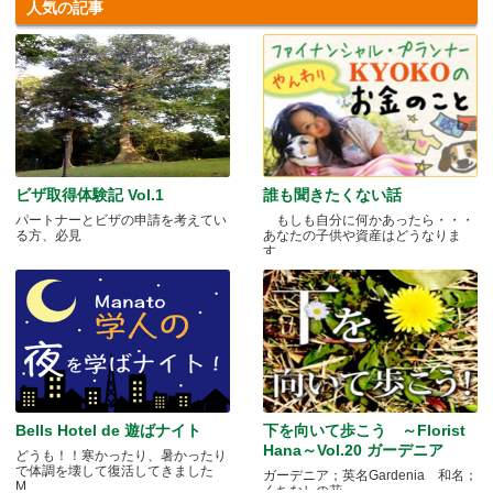
人気の記事
ビザ取得体験記 Vol.1
誰も聞きたくない話
パートナーとビザの申請を考えてい
もしも自分に何かあったら・・・
る方、必見
あなたの子供や資産はどうなりま
す.....
Bells Hotel de 遊ばナイト
下を向いて歩こう ～Florist
Hana～Vol.20 ガーデニア
どうも！！寒かったり、暑かったり
で体調を壊して復活してきました
ガーデニア；英名Gardenia 和名；
M.....
くちなしの花 .....