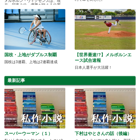
メルボルン・ヴィクセンズは、現
在、同率２位。優勝が狙える位置
だ！
国枝・上地がダブルス制覇
【世界最速!?】メルボルンエ
ース試合速報
国枝は3連覇、上地は2連覇達成
日本人選手が大活躍！
最新記事
スーパーウーマン（１）
下村はやとさんの話（後編）