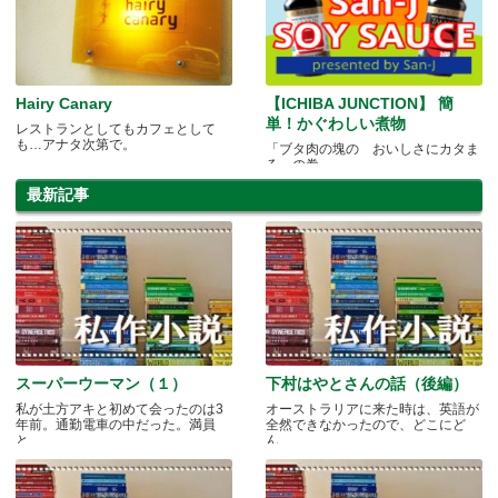
Hairy Canary
【ICHIBA JUNCTION】 簡
単！かぐわしい煮物
レストランとしてもカフェとして
も…アナタ次第で。
「ブタ肉の塊の おいしさにカタま
る」の巻
最新記事
スーパーウーマン（１）
下村はやとさんの話（後編）
私が土方アキと初めて会ったのは3
オーストラリアに来た時は、英語が
年前。通勤電車の中だった。満員
全然できなかったので、どこにど
と.....
ん.....