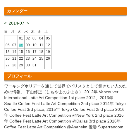
カレンダー
<
2014-07
>
日
月
火
水
木
金
土
01
02
03
04
05
06
07
08
09
10
11
12
13
14
15
16
17
18
19
20
21
22
23
24
25
26
27
28
29
30
31
プロフィール
ワーキングホリデーを通して世界でバリスタとして働きたい人のた
めの情報。 下山修正（しもやまのぶまさ） 2012年 Vancouver
International Latte Art Competition 1st place 2012、2013年
Seattle Coffee Fest Latte Art Competition 2nd place 2014年 Tokyo
Coffee Fest 3rd place, 2015年 Tokyo Coffee Fest 2nd place 2016
年 Coffee Fest Latte Art Competition @New York 2nd place 2016
年 Coffee Fest Latte Art Competition @Dallas 3rd place 2016年
Coffee Fest Latte Art Competition @Anaheim 優勝 Superrandom