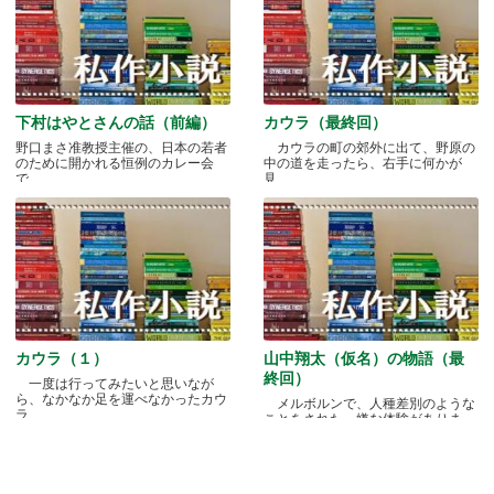
下村はやとさんの話（前編）
カウラ（最終回）
野口まさ准教授主催の、日本の若者
カウラの町の郊外に出て、野原の
のために開かれる恒例のカレー会
中の道を走ったら、右手に何かが
で.....
見.....
カウラ（１）
山中翔太（仮名）の物語（最
終回）
一度は行ってみたいと思いなが
ら、なかなか足を運べなかったカウ
メルボルンで、人種差別のような
ラ.....
ことをされた、嫌な体験がありま
す.....