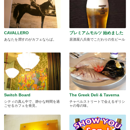
CAVALLERO
プレミアムモルツ 始めました
あなたを潤すのがカフェならば。
居酒屋八兵衛でこだわりの生ビール
Switch Board
The Greek Deli & Taverna
シティの真ん中で、静かな時間を過
チャペルストリートで会えるギリシ
ごせるカフェを発見。
ャの母の味。