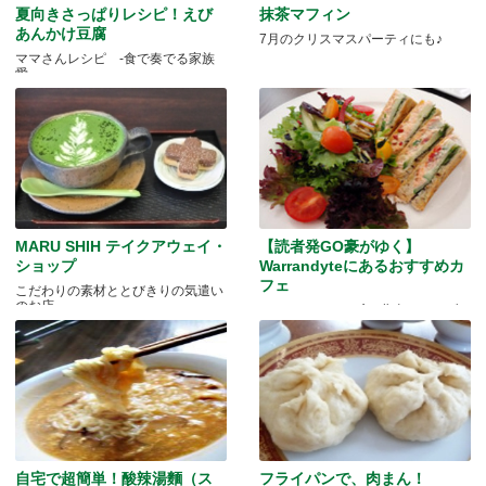
夏向きさっぱりレシピ！えび
抹茶マフィン
あんかけ豆腐
7月のクリスマスパーティにも♪
ママさんレシピ -食で奏でる家族
愛-
MARU SHIH テイクアウェイ・
【読者発GO豪がゆく】
ショップ
Warrandyteにあるおすすめカ
フェ
こだわりの素材ととびきりの気遣い
のお店
Cocoa Moon Café、北東サバーブの
隠れた人気店
自宅で超簡単！酸辣湯麵（ス
フライパンで、肉まん！