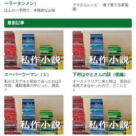
ーラータンメン）
ママさんレシピ -食で奏でる家族
愛-
ほんの一手間で、本格的なお味
最新記事
スーパーウーマン（１）
下村はやとさんの話（後編）
私が土方アキと初めて会ったのは3
オーストラリアに来た時は、英語が
年前。通勤電車の中だった。満員
全然できなかったので、どこにど
と.....
ん.....