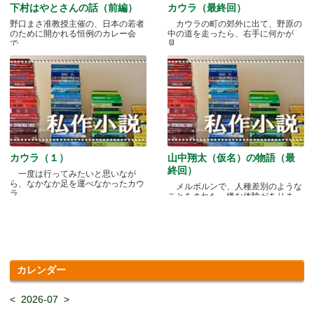
下村はやとさんの話（前編）
カウラ（最終回）
野口まさ准教授主催の、日本の若者
カウラの町の郊外に出て、野原の
のために開かれる恒例のカレー会
中の道を走ったら、右手に何かが
で.....
見.....
カウラ（１）
山中翔太（仮名）の物語（最
終回）
一度は行ってみたいと思いなが
ら、なかなか足を運べなかったカウ
メルボルンで、人種差別のような
ラ.....
ことをされた、嫌な体験がありま
す.....
カレンダー
<
2026-07
>