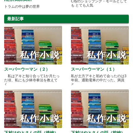
Cityのショップング・モールとして
も とても人気
トラムの中は夢の世界
最新記事
スーパーウーマン（２）
スーパーウーマン（１）
私はアキと知り合って1か月たっ
私が土方アキと初めて会ったのは3
た頃、私にも少林寺拳法を教えて
年前。通勤電車の中だった。満員
く.....
と.....
下村はやとさんの話（後編）
下村はやとさんの話（前編）