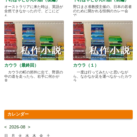
オーストラリアに来た時は、英語が
野口まさ准教授主催の、日本の若者
全然できなかったので、どこにど
のために開かれる恒例のカレー会
ん.....
で.....
カウラ（最終回）
カウラ（１）
カウラの町の郊外に出て、野原の
一度は行ってみたいと思いなが
中の道を走ったら、右手に何かが
ら、なかなか足を運べなかったカウ
見.....
ラ.....
カレンダー
<
2026-08
>
日
月
火
水
木
金
土