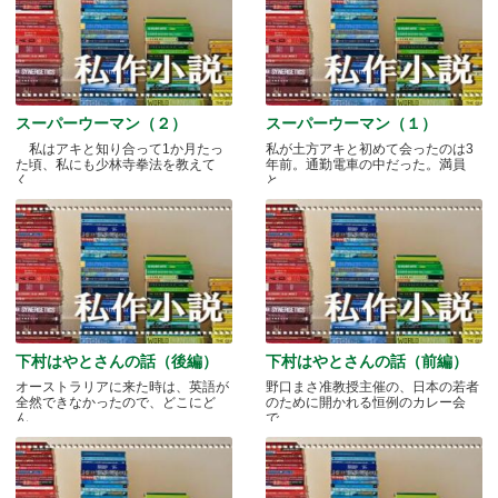
スーパーウーマン（２）
スーパーウーマン（１）
私はアキと知り合って1か月たっ
私が土方アキと初めて会ったのは3
た頃、私にも少林寺拳法を教えて
年前。通勤電車の中だった。満員
く.....
と.....
下村はやとさんの話（後編）
下村はやとさんの話（前編）
オーストラリアに来た時は、英語が
野口まさ准教授主催の、日本の若者
全然できなかったので、どこにど
のために開かれる恒例のカレー会
ん.....
で.....