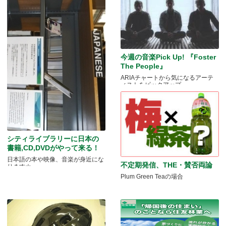
今週の音楽Pick Up! 『Foster
The People』
ARIAチャートから気になるアーテ
ィストをピックアップ
シティライブラリーに日本の
書籍,CD,DVDがやって来る！
日本語の本や映像、音楽が身近にな
不定期発信、THE・賛否両論
ります☆
Plum Green Teaの場合