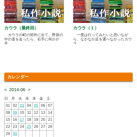
カウラ（最終回）
カウラ（１）
カウラの町の郊外に出て、野原の
一度は行ってみたいと思いなが
中の道を走ったら、右手に何かが
ら、なかなか足を運べなかったカウ
見.....
ラ.....
カレンダー
<
2014-06
>
日
月
火
水
木
金
土
01
02
03
04
05
06
07
08
09
10
11
12
13
14
15
16
17
18
19
20
21
22
23
24
25
26
27
28
29
30