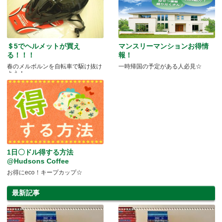
＄5でヘルメットが買え
マンスリーマンションお得情
る！！！
報！
春のメルボルンを自転車で駆け抜け
一時帰国の予定がある人必見☆
よう！
1日〇ドル得する方法
@Hudsons Coffee
お得にeco！キープカップ☆
最新記事