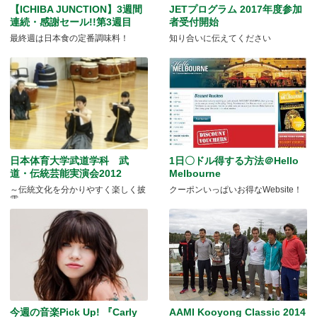
【ICHIBA JUNCTION】3週間
JETプログラム 2017年度参加
連続・感謝セール!!第3週目
者受付開始
最終週は日本食の定番調味料！
知り合いに伝えてください
日本体育大学武道学科 武
1日〇ドル得する方法＠Hello
道・伝統芸能実演会2012
Melbourne
～伝統文化を分かりやすく楽しく披
クーポンいっぱいお得なWebsite！
露～
今週の音楽Pick Up! 『Carly
AAMI Kooyong Classic 2014