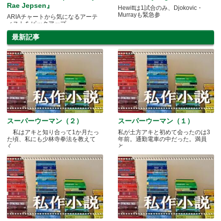
Rae Jepsen』
Hewittは1試合のみ、Djokovic・
Murrayも緊急参
ARIAチャートから気になるアーテ
ィストをピックアップ
最新記事
スーパーウーマン（２）
スーパーウーマン（１）
私はアキと知り合って1か月たっ
私が土方アキと初めて会ったのは3
た頃、私にも少林寺拳法を教えて
年前。通勤電車の中だった。満員
く.....
と.....