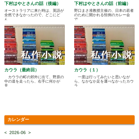
下村はやとさんの話（後編）
下村はやとさんの話（前編）
オーストラリアに来た時は、英語が
野口まさ准教授主催の、日本の若者
全然できなかったので、どこにど
のために開かれる恒例のカレー会
ん.....
で.....
カウラ（最終回）
カウラ（１）
カウラの町の郊外に出て、野原の
一度は行ってみたいと思いなが
中の道を走ったら、右手に何かが
ら、なかなか足を運べなかったカウ
見.....
ラ.....
カレンダー
<
2026-06
>