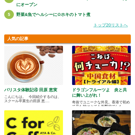
にオープン
野菜&魚でヘルシーに✩ホキのトマト煮
トップ20リストへ
人気の記事
バリスタ体験記④ 田原 恵実
ドラゴンフルーツよ 炎と共
に舞い上がれ！
こんにちは。 今回紹介するのは、
スクール卒業生の田原 恵.....
奇抜でユニークな外見。香港で初め
て見た時はとても衝撃的でした.....