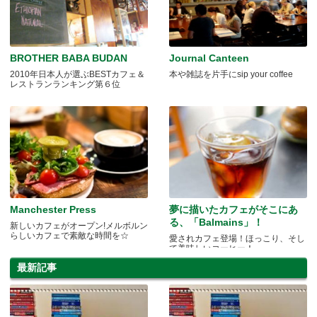
BROTHER BABA BUDAN
Journal Canteen
2010年日本人が選ぶBESTカフェ＆
本や雑誌を片手にsip your coffee
レストランランキング第６位
Manchester Press
夢に描いたカフェがそこにあ
る、「Balmains」！
新しいカフェがオープン!メルボルン
らしいカフェで素敵な時間を☆
愛されカフェ登場！ほっこり、そし
て美味しいコーヒー！
最新記事