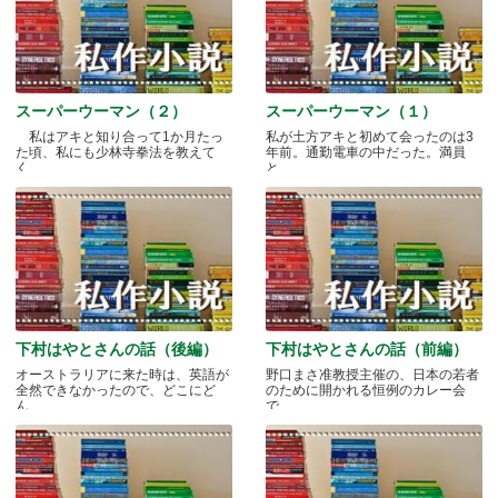
スーパーウーマン（２）
スーパーウーマン（１）
私はアキと知り合って1か月たっ
私が土方アキと初めて会ったのは3
た頃、私にも少林寺拳法を教えて
年前。通勤電車の中だった。満員
く.....
と.....
下村はやとさんの話（後編）
下村はやとさんの話（前編）
オーストラリアに来た時は、英語が
野口まさ准教授主催の、日本の若者
全然できなかったので、どこにど
のために開かれる恒例のカレー会
ん.....
で.....