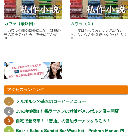
カウラ（最終回）
カウラ（１）
カウラの町の郊外に出て、野原の
一度は行ってみたいと思いなが
中の道を走ったら、右手に何かが
ら、なかなか足を運べなかったカウ
見.....
ラ.....
アクセスランキング
メルボルンの基本のコーヒーメニュー
1961年創業! 札幌ラーメンの老舗がメルボルン店を開店
自宅で超簡単！「普通」の醤油ラーメンを作ろう！！
Beer x Sake x Sumibi Bar Wasshoi、Prahran Market 内