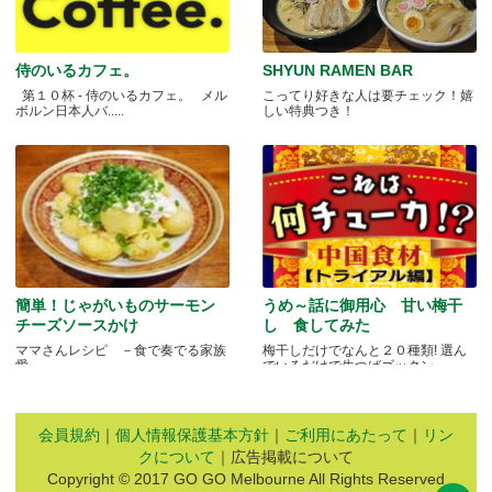
侍のいるカフェ。
SHYUN RAMEN BAR
第１０杯 - 侍のいるカフェ。 メル
こってり好きな人は要チェック！嬉
ボルン日本人バ.....
しい特典つき！
簡単！じゃがいものサーモン
うめ～話に御用心 甘い梅干
チーズソースかけ
し 食してみた
ママさんレシピ －食で奏でる家族
梅干しだけでなんと２０種類! 選ん
愛－
でいるだけで生つばゴックン。 .....
会員規約
｜
個人情報保護基本方針
｜
ご利用にあたって
｜
リン
クについて
｜広告掲載について
Copyright © 2017 GO GO Melbourne All Rights Reserved