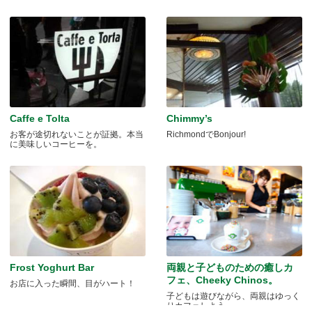
Caffe e Tolta
Chimmy’s
お客が途切れないことが証拠。本当
RichmondでBonjour!
に美味しいコーヒーを。
Frost Yoghurt Bar
両親と子どものための癒しカ
フェ、Cheeky Chinos。
お店に入った瞬間、目がハート！
子どもは遊びながら、両親はゆっく
りカフェしよう。