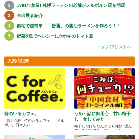
1961年創業! 札幌ラーメンの老舗がメルボルン店を開店
全出展者紹介
自宅で超簡単！「普通」の醤油ラーメンを作ろう！！
野菜&魚でヘルシーに✩ホキのトマト煮
トップ20リストへ
人気の記事
侍のいるカフェ。
うめ～話に御用心 甘い梅干
し 食してみた
第１０杯 - 侍のいるカフェ。 メル
ボルン日本人バ.....
梅干しだけでなんと２０種類! 選ん
でいるだけで生つばゴックン。 .....