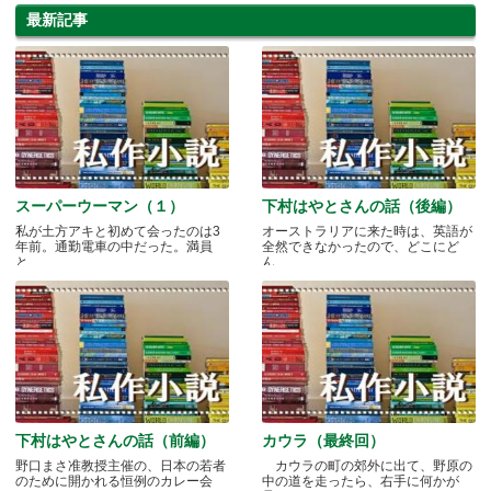
最新記事
スーパーウーマン（１）
下村はやとさんの話（後編）
私が土方アキと初めて会ったのは3
オーストラリアに来た時は、英語が
年前。通勤電車の中だった。満員
全然できなかったので、どこにど
と.....
ん.....
下村はやとさんの話（前編）
カウラ（最終回）
野口まさ准教授主催の、日本の若者
カウラの町の郊外に出て、野原の
のために開かれる恒例のカレー会
中の道を走ったら、右手に何かが