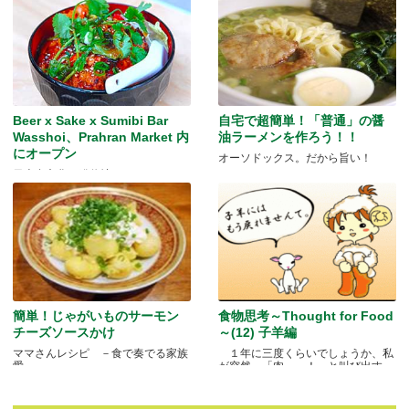
Beer x Sake x Sumibi Bar
自宅で超簡単！「普通」の醤
Wasshoi、Prahran Market 内
油ラーメンを作ろう！！
にオープン
オーソドックス。だから旨い！
日本食文化の発信地
簡単！じゃがいものサーモン
食物思考～Thought for Food
チーズソースかけ
～(12) 子羊編
ママさんレシピ －食で奏でる家族
１年に三度くらいでしょうか、私
愛－
が突然、「肉～っ！」と叫び出す
瞬.....