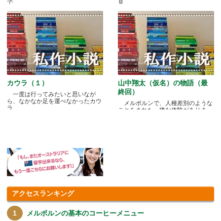
で.....
見.....
カウラ（１）
山中翔太（仮名）の物語（最
終回）
一度は行ってみたいと思いなが
ら、なかなか足を運べなかったカウ
メルボルンで、人種差別のような
ラ.....
ことをされた、嫌な体験がありま
す.....
アクセスランキング
メルボルンの基本のコーヒーメニュー