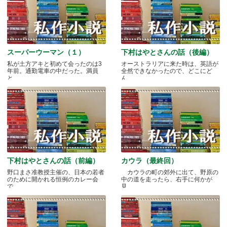
スーパーウーマン（１）
下村はやとさんの話（後編）
私が土方アキと初めて会ったのは3
オーストラリアに来た時は、英語が
年前。通勤電車の中だった。満員
全然できなかったので、どこにど
と.....
ん.....
下村はやとさんの話（前編）
カウラ（最終回）
野口まさ准教授主催の、日本の若者
カウラの町の郊外に出て、野原の
のために開かれる恒例のカレー会
中の道を走ったら、右手に何かが
で.....
見.....