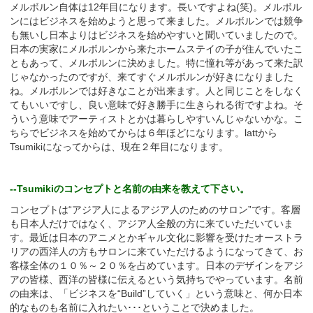
メルボルン自体は12年目になります。長いですよね(笑)。メルボル
ンにはビジネスを始めようと思って来ました。メルボルンでは競争
も無いし日本よりはビジネスを始めやすいと聞いていましたので。
日本の実家にメルボルンから来たホームステイの子が住んでいたこ
ともあって、メルボルンに決めました。特に憧れ等があって来た訳
じゃなかったのですが、来てすぐメルボルンが好きになりました
ね。メルボルンでは好きなことが出来ます。人と同じことをしなく
てもいいですし、良い意味で好き勝手に生きられる街ですよね。そ
ういう意味でアーティストとかは暮らしやすいんじゃないかな。こ
ちらでビジネスを始めてからは６年ほどになります。lattから
Tsumikiになってからは、現在２年目になります。
--Tsumikiのコンセプトと名前の由来を教えて下さい。
コンセプトは“アジア人によるアジア人のためのサロン”です。客層
も日本人だけではなく、アジア人全般の方に来ていただいていま
す。最近は日本のアニメとかギャル文化に影響を受けたオーストラ
リアの西洋人の方もサロンに来ていただけるようになってきて、お
客様全体の１０％～２０％を占めています。日本のデザインをアジ
アの皆様、西洋の皆様に伝えるという気持ちでやっています。名前
の由来は、「ビジネスを“Build”していく」という意味と、何か日本
的なものも名前に入れたい･･･ということで決めました。