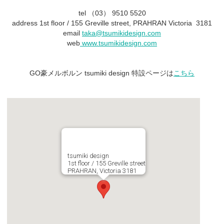
tel （03） 9510 5520
address 1st floor / 155 Greville street, PRAHRAN Victoria 3181
email
taka@tsumikidesign.com
web
www.tsumikidesign.com
GO豪メルボルン tsumiki design 特設ページは
こちら
tsumiki design
1st floor / 155 Greville street
PRAHRAN, Victoria 3181