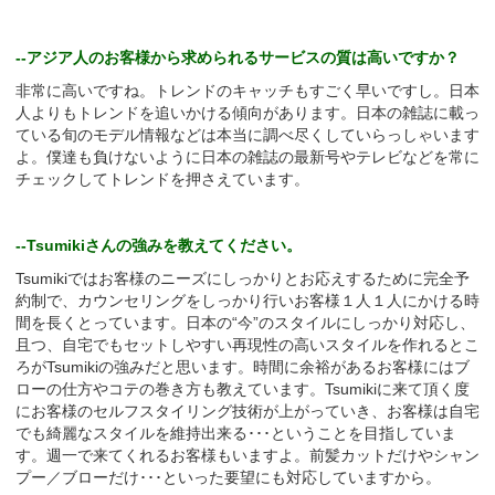
--アジア人のお客様から求められるサービスの質は高いですか？
非常に高いですね。トレンドのキャッチもすごく早いですし。日本
人よりもトレンドを追いかける傾向があります。日本の雑誌に載っ
ている旬のモデル情報などは本当に調べ尽くしていらっしゃいます
よ。僕達も負けないように日本の雑誌の最新号やテレビなどを常に
チェックしてトレンドを押さえています。
--Tsumikiさんの強みを教えてください。
Tsumikiではお客様のニーズにしっかりとお応えするために完全予
約制で、カウンセリングをしっかり行いお客様１人１人にかける時
間を長くとっています。日本の“今”のスタイルにしっかり対応し、
且つ、自宅でもセットしやすい再現性の高いスタイルを作れるとこ
ろがTsumikiの強みだと思います。時間に余裕があるお客様にはブ
ローの仕方やコテの巻き方も教えています。Tsumikiに来て頂く度
にお客様のセルフスタイリング技術が上がっていき、お客様は自宅
でも綺麗なスタイルを維持出来る･･･ということを目指していま
す。週一で来てくれるお客様もいますよ。前髪カットだけやシャン
プー／ブローだけ･･･といった要望にも対応していますから。