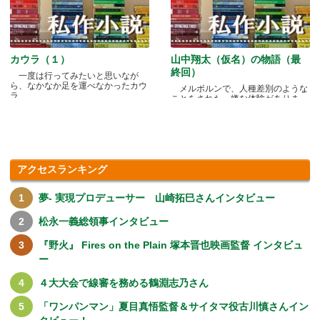
カウラ（１）
山中翔太（仮名）の物語（最
終回）
一度は行ってみたいと思いなが
ら、なかなか足を運べなかったカウ
メルボルンで、人種差別のような
ラ.....
ことをされた、嫌な体験がありま
す.....
アクセスランキング
夢- 実現プロデューサー 山崎拓巳さんインタビュー
松永一義総領事インタビュー
『野火』 Fires on the Plain 塚本晋也映画監督 インタビュ
ー
４大大会で線審を務める鶴淵志乃さん
「ワンパンマン」夏目真悟監督＆サイタマ役古川慎さんイン