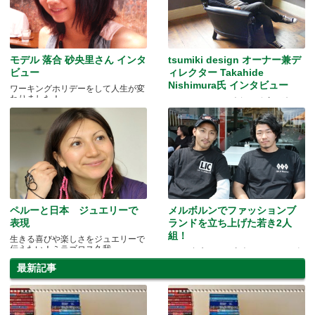
モデル 落合 砂央里さん インタ
tsumiki design オーナー兼デ
ビュー
ィレクター Takahide
Nishimura氏 インタビュー
ワーキングホリデーをして人生が変
わりました！
tsumiki design、人気の秘密に迫り
ます!!
ペルーと日本 ジュエリーで
メルボルンでファッションブ
表現
ランドを立ち上げた若き2人
組！
生きる喜びや楽しさをジュエリーで
伝えたい！ミラゴロス久我
LIC 友貴さん、直人さんインタビ
ュー!Tシャツ プレゼントつき
最新記事