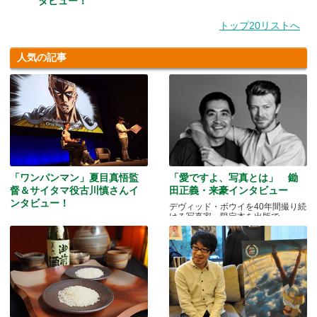
タビュー！
トップ20リストへ
人気の記事
「ワンパンマン」夏目真悟監
「愛ですよ、写真とは」 鋤
督＆サイタマ役古川慎さんイ
田正義・来豪インタビュー
ンタビュー！
デヴィッド・ボウイを40年間撮り続
ける写真家、限定本を出版で
マッドマンアニメフェスティバル
2016