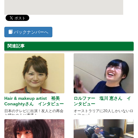
バックナンバーへ
関連記事
Hair & makeup artist 裕美
ロルファー 塩川 恵さん イ
Conaghtyさん インタビュー
ンタビュー
日本のテレビに出演！友人との再会
オーストラリアに20人しかいないロ
と憧れの人に遭遇！
ルファー!