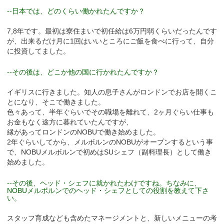
--日本では、どのくらい働かれたんですか？
7,8年です。最初は寮住まいで初任給は6万円弱くらいだったんです
が、出来るだけ月に1回はいいところにご飯を食べに行って、自分
に投資してました。
--その後は、どこか他の国に行かれたんですか？
イギリスに行きました。知人の息子さんがロンドンでお店を開くこ
とになり、そこで働きました。
色々あって、半年ぐらいでその職場を離れて、2ヶ月ぐらい仕事も
お金もなく途方に暮れていたんですが、
縁があってロンドンのNOBUで働き始めました。
2年ぐらいしてから、メルボルンのNOBUがオープンするという事
で、NOBUメルボルンで初めはSUシェフ（副料理長）として働き
始めました。
--その後、ヘッド・シェフに就かれたわけですね。ちなみに、
NOBUメルボルンでのヘッド・シェフとしての役割を教えて下さ
い。
スタッフ育成なども含めたマネージメントと、新しいメニューの考