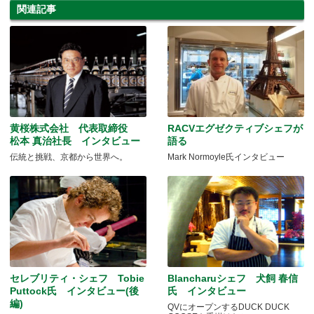
関連記事
黄桜株式会社 代表取締役
RACVエグゼクティブシェフが
松本 真治社長 インタビュー
語る
伝統と挑戦、京都から世界へ。
Mark Normoyle氏インタビュー
セレブリティ・シェフ Tobie
Blancharuシェフ 犬飼 春信
Puttock氏 インタビュー(後
氏 インタビュー
編)
QVにオープンするDUCK DUCK