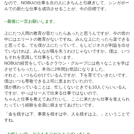
なので、NOBUの仕事を次の人にきちんと引継ぎして、シンガポー
ルでの新たな仕事を成功させることが、今の目標です。
--最後に一言お願いします。
上にたつ人間の教育が昔だったらあったと思うんですが、今の世の
中にはエリートの教育がないですね。みんな上にたったら楽できる
と思ってる。でも僕が上にたっていて、もしビジネスが利益を出せ
ていなければ、みんなが職を失うわけじゃないですか。僕は、いつ
もそれを意識して仕事をしています。
NOBUの経営をしているクラウン・グループには色々なことを学ば
させてもらったし、本当に2年間お世話になりました。
それと、いつも心がけているんですが、下を育てていきたいです。
僕はいつも尊敬できる上司に恵まれていたので。
僕が携わっていることは、忙しくないときでも10人ぐらいいるん
ですが、やっぱり一人で出来る仕事ではないので。
ちゃんと仕事を教えてあげたいし、ここに来たから仕事を覚えられ
たっていう経験を全員に積ませてあげたいです。
「金を残すは下、事業を残すは中、人を残すは上。」ということで
すね。
--お忙しい中、どうもありがとうございました。