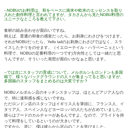
--NOBUのお料理は、和をベースに南米や欧米のエッセンスを取り
入れた創作料理と言われてますが、タカさんから見たNOBU料理の
ユニークなところを教えて下さい。
食材の組み合わせが面白いですね。
例えば、普通の和食の感覚だったら、お刺身にわさびをつけます。
それがNOBUだったら、Yello tailのお刺身にわさびではなく、スラ
イスしたチリをのせます。（イエローテイル・ハラペーニョという
料理で、NOBUの定番料理の一つです)方向性としては一緒だと思
うんですが、そういった発想が面白いかなぁと思います。
--では次にスタッフの育成について。メルボルンもロンドンも多国
籍で、様々なバックグラウンドの人々が集まってると思いますが、
多国籍のスタッフをまとめるのは大変ですか？
NOBUメルボルン店のキッチンスタッフは、ほとんどアジア人なの
で、特に違和感を感じないですね。
ただロンドン店のスタッフはイギリス人を筆頭に、フランス人、イ
タリア人、スペイン人などヨーロッパの人たちが占めていました。
彼らはフードのカルチャーがあるんですよ。なので、プライドを持
って料理をしているというのが大きいです。
ですから、逆に、僕は彼らから沢山のことを学びました。