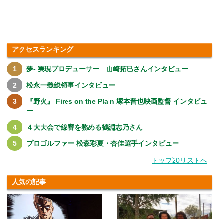
ことをされた、嫌な体験がありま
す.....
アクセスランキング
夢- 実現プロデューサー 山崎拓巳さんインタビュー
松永一義総領事インタビュー
『野火』 Fires on the Plain 塚本晋也映画監督 インタビュ
ー
４大大会で線審を務める鶴淵志乃さん
プロゴルファー 松森彩夏・杏佳選手インタビュー
トップ20リストへ
人気の記事