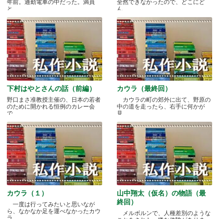
年前。通勤電車の中だった。満員
全然できなかったので、どこにど
と.....
ん.....
下村はやとさんの話（前編）
カウラ（最終回）
野口まさ准教授主催の、日本の若者
カウラの町の郊外に出て、野原の
のために開かれる恒例のカレー会
中の道を走ったら、右手に何かが
で.....
見.....
カウラ（１）
山中翔太（仮名）の物語（最
終回）
一度は行ってみたいと思いなが
ら、なかなか足を運べなかったカウ
メルボルンで、人種差別のような
ラ.....