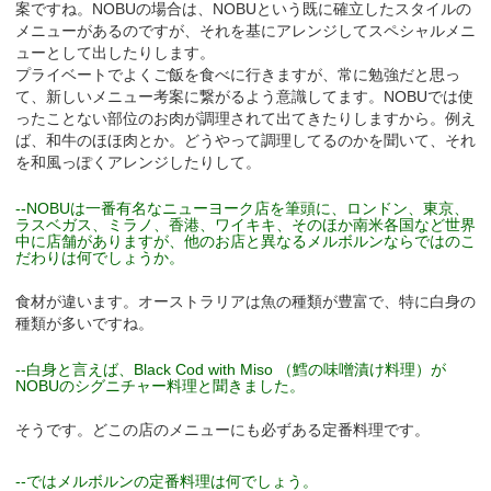
案ですね。NOBUの場合は、NOBUという既に確立したスタイルの
メニューがあるのですが、それを基にアレンジしてスペシャルメニ
ューとして出したりします。
プライベートでよくご飯を食べに行きますが、常に勉強だと思っ
て、新しいメニュー考案に繋がるよう意識してます。NOBUでは使
ったことない部位のお肉が調理されて出てきたりしますから。例え
ば、和牛のほほ肉とか。どうやって調理してるのかを聞いて、それ
を和風っぽくアレンジしたりして。
--NOBUは一番有名なニューヨーク店を筆頭に、ロンドン、東京、
ラスベガス、ミラノ、香港、ワイキキ、そのほか南米各国など世界
中に店舗がありますが、他のお店と異なるメルボルンならではのこ
だわりは何でしょうか。
食材が違います。オーストラリアは魚の種類が豊富で、特に白身の
種類が多いですね。
--白身と言えば、Black Cod with Miso （鱈の味噌漬け料理）が
NOBUのシグニチャー料理と聞きました。
そうです。どこの店のメニューにも必ずある定番料理です。
--ではメルボルンの定番料理は何でしょう。