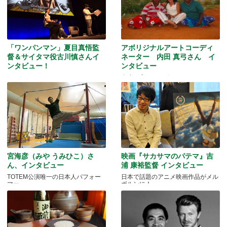
「ワンパンマン」夏目真悟監
アボリジナルアートコーディ
督＆サイタマ役古川慎さんイ
ネーター 内田 真弓さん イ
ンタビュー！
ンタビュー
マッドマンアニメフェスティバル
人生を変えたアボリジニ・アートと
2016
の出会いとは…
宮海彦（みや うみひこ）さ
映画『サカサマのパテマ』吉
ん、インタビュー
浦 康裕監督 インタビュー
TOTEM公演唯一の日本人パフォー
日本で話題のアニメ映画作品がメル
マー
ボルンに！