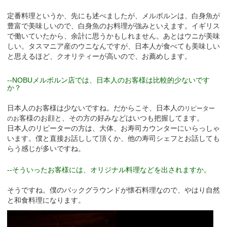
定番料理というか、先にも述べましたが、メルボルンは、白身魚が
豊富で美味しいので、白身魚のお料理が強みといえます。イギリス
で働いていたから、余計に思うかもしれません。あとはウニが美味
しい。タスマニア産のウニなんですが、日本人が食べても美味しい
と思えるほど、クオリティーが高いので、お薦めします。
--NOBUメルボルン店では、日本人のお客様は比較的少ないです
か？
日本人のお客様は少ないですね。だからこそ、日本人の
リピーター
客様のお顔と、その方の好みなどはいつも把握してます。
のお
日本人のリピーターの方は、大体、お寿司カウンターにいらっしゃ
います。僕と直接お話しして頂くか、他の寿司シェフとお話しても
らう感じが多いですね。
--そういったお客様には、オリジナル料理などを出されますか。
そうですね。僕のバックグラウンドが懐石料理なので、やはり自然
と和食料理になります。