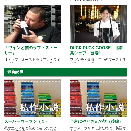
GOOSEを手掛けたシェフ
もしかすると日本食のシェフになっ
ていた！？
『ワインと僕のラブ・ストー
DUCK DUCK GOOSE 北原
リー』
亮シェフ 登場!
【トップ・オーストラリアン・ワイ
フレンチと飲茶、二つのブースを併
ンズ】マーティン・ペストン氏
せ持つレストラン
最新記事
スーパーウーマン（１）
下村はやとさんの話（後編）
私が土方アキと初めて会ったのは3
オーストラリアに来た時は、英語が