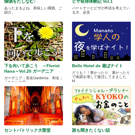
燗酒をたしなむ♪
ビザ取得体験記 Vol.1
あったまるよね、美味しい燗酒。ご
パートナーとビザの申請を考えてい
紹介。
る方、必見
下を向いて歩こう ～Florist
Bells Hotel de 遊ばナイト
Hana～Vol.20 ガーデニア
どうも！！寒かったり、暑かったり
で体調を壊して復活してきました
ガーデニア；英名Gardenia 和名；
M.....
くちなしの花 .....
セントパトリック大聖堂
誰も聞きたくない話