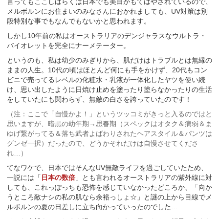
言ってもここしばらくは日本でも美白がもてはやされているので、
メルボルンにお住まいのみなさんにおかれましても、UV対策は別
段特別な事でもなんでもないかと思われます。
しかし10年前の私はオーストラリアのデンジャラスなウルトラ・
バイオレットを完全にナーメテーター。
というのも、私は幼少のみぎりから、肌だけはトラブルとは無縁の
ままの人生。10代の頃はほとんど何にも手をかけず、20代もコン
ビニで売ってるレベルの化粧水・乳液が一体化したヤツを使い続
け、思い出したように日焼け止めを塗ったり塗らなかったりの生活
をしていたにも関わらず、無敵の白さを誇っていたのです！
（注：ここで「自慢かよ！」というツッコミがきっと入るのではと
思いますが、暗黒の幼年期→思春期（スペックはオタク＆病弱＆ま
ゆげ繋がってる＆落ち武者よばわりされたヘアスタイル＆パンツは
グンゼ一択）だったので、どうかそれだけは自慢させてくださ
れ…）
てなワケで、日本ではそんなUV無敵ライフを過ごしていたため、
一説には「
日本の数倍
」とも言われるオーストラリアの紫外線に対
しても、これっぽっちも恐怖を感じていなかったどころか、「向か
うところ敵ナシの私の肌なら余裕っしょ☆」と謎の上から目線でメ
ルボルンの夏の日差しに立ち向かっていったのでした…