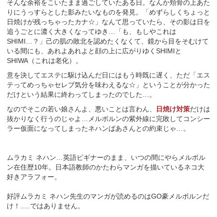
そんな余裕をこいたまま過ごしていたある日。なんか頬骨の上あた
りにうっすらとした影みたいなものを発見。「めずらしくちょっと
日焼けが残っちゃったカナ☆」なんて思っていたら、その影は日を
追うごとに濃く大きくなってゆき…「も、もしやこれは
SHIMI…？」己の肌の敗北を認めたくなくて、鏡から目をそむけて
いる間にも、あれよあれよと顔の上に広がりゆくSHIMIと
SHIWA（これは老化）。
意を決してエステに駆け込んだ日にはもう時既に遅く、ただ「エス
テってめっちゃセレブ気分を味わえるな☆」ということが分かった
だけという結果に終わってしまったのでした…。
なのでそこの若い娘さんよ、悪いことは言わん、
日焼け対策
だけは
抜かりなく行うのじゃよ…メルボルンの紫外線に完敗してコンシー
ラー仮面になってしまったネハンばあさんとの約束じゃ…。
ムラカミ ネハン…英語ビギナーのまま、いつの間にやらメルボル
ン在住歴10年。日本語教師のかたわらマンガを描いているネコ大
好きアラフォー。
好評ムラカミ ネハン先生のマンガが読めるのはGO豪メルボルンだ
け！.....ではありません。