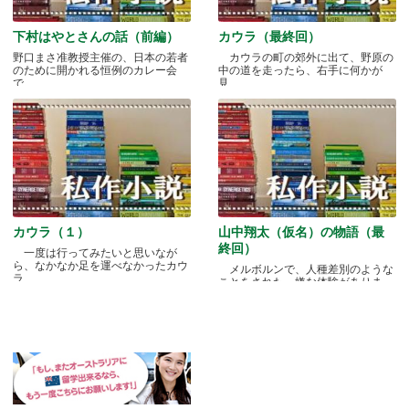
下村はやとさんの話（前編）
カウラ（最終回）
野口まさ准教授主催の、日本の若者
カウラの町の郊外に出て、野原の
のために開かれる恒例のカレー会
中の道を走ったら、右手に何かが
で.....
見.....
カウラ（１）
山中翔太（仮名）の物語（最
終回）
一度は行ってみたいと思いなが
ら、なかなか足を運べなかったカウ
メルボルンで、人種差別のような
ラ.....
ことをされた、嫌な体験がありま
す.....