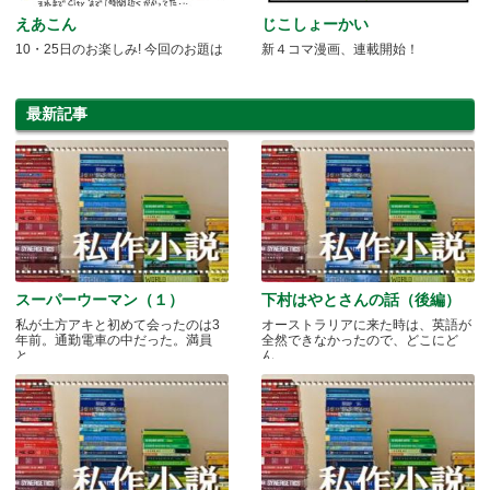
えあこん
じこしょーかい
10・25日のお楽しみ! 今回のお題は
新４コマ漫画、連載開始！
最新記事
スーパーウーマン（１）
下村はやとさんの話（後編）
私が土方アキと初めて会ったのは3
オーストラリアに来た時は、英語が
年前。通勤電車の中だった。満員
全然できなかったので、どこにど
と.....
ん.....