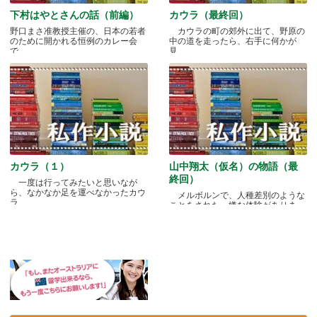
下村はやとさんの話（前編）
カウラ（最終回）
野口まさ准教授主催の、日本の若者
カウラの町の郊外に出て、野原の
のために開かれる恒例のカレー会
中の道を走ったら、右手に何かが
で.....
見.....
カウラ（１）
山中翔太（仮名）の物語（最
終回）
一度は行ってみたいと思いなが
ら、なかなか足を運べなかったカウ
メルボルンで、人種差別のような
ラ.....
ことをされた、嫌な体験がありま
す.....