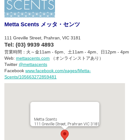
Metta Scents メッタ・センツ
111 Greville Street, Prahran, VIC 3181
Tel: (03) 9939 4893
営業時間：火～金11am - 6pm、土11am - 4pm、日12pm - 4pm
Web:
mettascents.com
（オンラインストアあり）
Twitter
@mettascents
Facebook
www.facebook.com/pages/Metta-
Scents/105663272859481
Metta Scents
111 Greville Street, Prahran VIC 3181