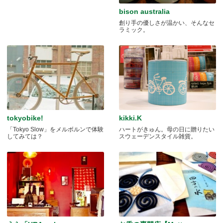
bison australia
創り手の優しさが温かい、そんなセ
ラミック。
tokyobike!
kikki.K
「Tokyo Slow」をメルボルンで体験
ハートがきゅん。母の日に贈りたい
してみては？
スウェーデンスタイル雑貨。