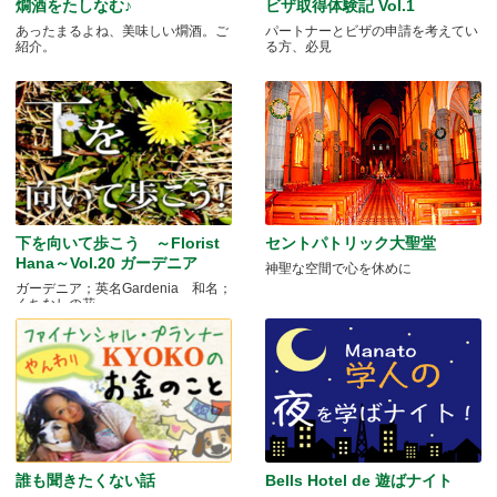
燗酒をたしなむ♪
ビザ取得体験記 Vol.1
あったまるよね、美味しい燗酒。ご
パートナーとビザの申請を考えてい
紹介。
る方、必見
下を向いて歩こう ～Florist
セントパトリック大聖堂
Hana～Vol.20 ガーデニア
神聖な空間で心を休めに
ガーデニア；英名Gardenia 和名；
くちなしの花 .....
誰も聞きたくない話
Bells Hotel de 遊ばナイト