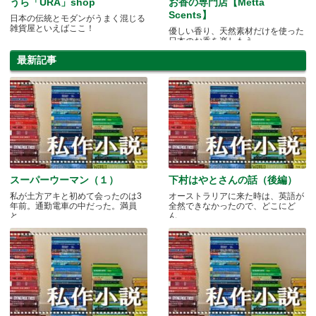
うら「URA」shop
お香の専門店【Metta
Scents】
日本の伝統とモダンがうまく混じる
雑貨屋といえばここ！
優しい香り、天然素材だけを使った
日本のお香を楽しもう
最新記事
スーパーウーマン（１）
下村はやとさんの話（後編）
私が土方アキと初めて会ったのは3
オーストラリアに来た時は、英語が
年前。通勤電車の中だった。満員
全然できなかったので、どこにど
と.....
ん.....