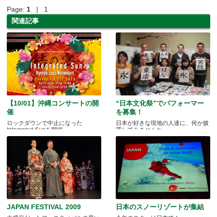
Page:
1
| 1
関連記事
【10/01】沖縄コンサートの開
“日本文化祭”でパフォーマー
催
を募集！
ロックダウンで中止になった
日本が好きな現地の人達に、何か披
Integrated Sunを開催
露してみませんか。
JAPAN FESTIVAL 2009
日本のスノーリゾートが集結