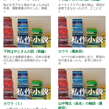
私が土方アキと初めて会ったのは3
オーストラリアに来た時は、英語が
年前。通勤電車の中だった。満員
全然できなかったので、どこにど
と.....
ん.....
下村はやとさんの話（前編）
カウラ（最終回）
野口まさ准教授主催の、日本の若者
カウラの町の郊外に出て、野原の
のために開かれる恒例のカレー会
中の道を走ったら、右手に何かが
で.....
見.....
カウラ（１）
山中翔太（仮名）の物語（最
終回）
一度は行ってみたいと思いなが