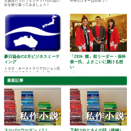
大盛況だったフェスティバルの思い
今年のスキーは日本で！
出を振り返ってみましょう！
豪日協会の2月ビジネスミーテ
「ZEN- 燃」前リーダー・保科
ィング
俊一氏、よさこいに懸ける想
い
トヨタ・オーストラリアのジョン氏
によるビジネスミーティング
世界へ「よさこい」を発信していき
たい。
最新記事
スーパーウーマン（１）
下村はやとさんの話（後編）