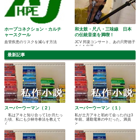
ホープコネクション・カルチ
和太鼓・尺八・三味線 日本
ャースクール
の伝統音楽を満喫！
血管疾患のリスクを減らす方法
JCV 邦楽コンサート、あの只野徳子
さんも出演
最新記事
スーパーウーマン（２）
スーパーウーマン（１）
私はアキと知り合って1か月たっ
私が土方アキと初めて会ったのは3
た頃、私にも少林寺拳法を教えて
年前。通勤電車の中だった。満員
く.....
と.....