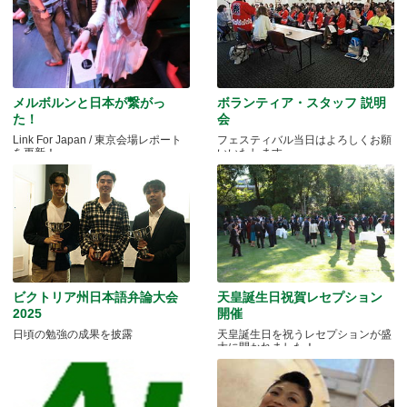
メルボルンと日本が繋がっ
ボランティア・スタッフ 説明
た！
会
Link For Japan / 東京会場レポート
フェスティバル当日はよろしくお願
を更新！
いいたします
ビクトリア州日本語弁論大会
天皇誕生日祝賀レセプション
2025
開催
日頃の勉強の成果を披露
天皇誕生日を祝うレセプションが盛
大に開かれました！