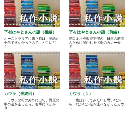
下村はやとさんの話（後編）
下村はやとさんの話（前編）
オーストラリアに来た時は、英語が
野口まさ准教授主催の、日本の若者
全然できなかったので、どこにど
のために開かれる恒例のカレー会
ん.....
で.....
カウラ（最終回）
カウラ（１）
カウラの町の郊外に出て、野原の
一度は行ってみたいと思いなが
中の道を走ったら、右手に何かが
ら、なかなか足を運べなかったカウ
見.....
ラ.....