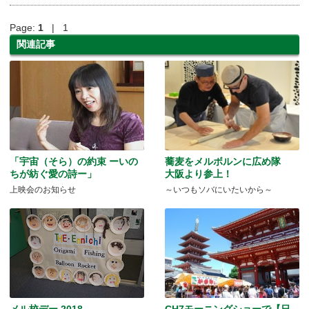
Page:
1
| 1
関連記事
「宇宙（そら）の約束 ーいの
蕎麦をメルボルンに広め隊
ちが紡ぐ愛の詩ー」
大阪より参上！
上映会のお知らせ
～いつもソバにいたいから～
メル校デー 2018
CH7モーニングショーで【日