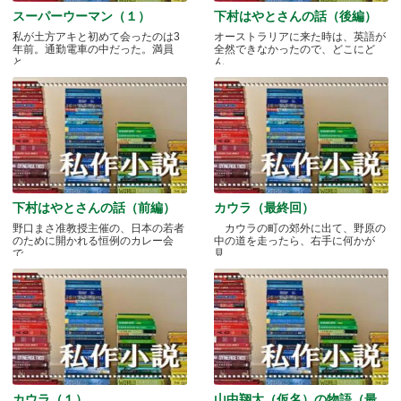
スーパーウーマン（１）
下村はやとさんの話（後編）
私が土方アキと初めて会ったのは3
オーストラリアに来た時は、英語が
年前。通勤電車の中だった。満員
全然できなかったので、どこにど
と.....
ん.....
下村はやとさんの話（前編）
カウラ（最終回）
野口まさ准教授主催の、日本の若者
カウラの町の郊外に出て、野原の
のために開かれる恒例のカレー会
中の道を走ったら、右手に何かが
で.....
見.....
カウラ（１）
山中翔太（仮名）の物語（最