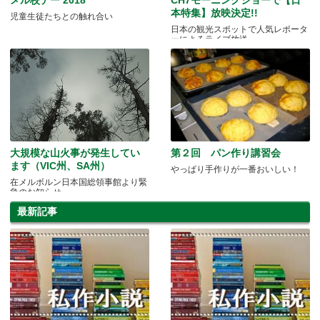
本特集】放映決定!!
児童生徒たちとの触れ合い
日本の観光スポットで人気レポータ
ーによるライブ放送
大規模な山火事が発生してい
第２回 パン作り講習会
ます（VIC州、SA州）
やっぱり手作りが一番おいしい！
在メルボルン日本国総領事館より緊
急のお知らせ
最新記事