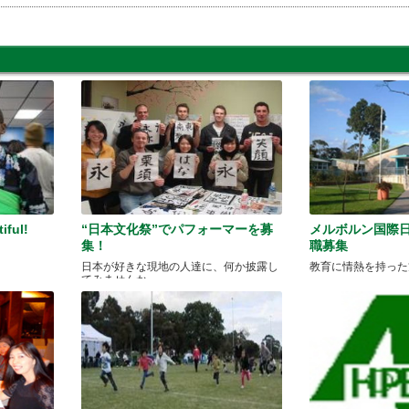
ful!
“日本文化祭”でパフォーマーを募
メルボルン国際
集！
職募集
日本が好きな現地の人達に、何か披露し
教育に情熱を持った
てみませんか。