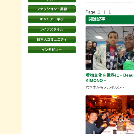
Page:
1
| 1
関連記事
着物文化を世界に－Beauti
KIMONO－
六本木からメルボルンへ