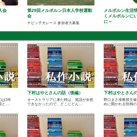
人会
第29回メルボルン日本人学校運動
メルボルン生活
会
くメルボルンに
に～
チビッ子大レース 参加者大募集
ホープコネクション
ル
下村はやとさんの話（後編）
下村はやとさん
のは3年
オーストラリアに来た時は、英語が全然
野口まさ准教授主催
....
できなかったので、どこにどん.....
めに開かれる恒例のカレ