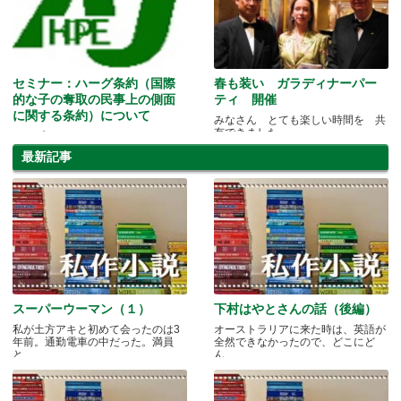
セミナー：ハーグ条約（国際
春も装い ガラディナーパー
的な子の奪取の民事上の側面
ティ 開催
に関する条約）について
みなさん とても楽しい時間を 共
有できました
ホープコネクション・セミナー
最新記事
スーパーウーマン（１）
下村はやとさんの話（後編）
私が土方アキと初めて会ったのは3
オーストラリアに来た時は、英語が
年前。通勤電車の中だった。満員
全然できなかったので、どこにど
と.....
ん.....