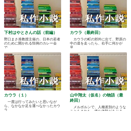
下村はやとさんの話（前編）
カウラ（最終回）
野口まさ准教授主催の、日本の若者
カウラの町の郊外に出て、野原の
のために開かれる恒例のカレー会
中の道を走ったら、右手に何かが
で.....
見.....
カウラ（１）
山中翔太（仮名）の物語（最
終回）
一度は行ってみたいと思いなが
ら、なかなか足を運べなかったカウ
メルボルンで、人種差別のような
ラ.....
ことをされた、嫌な体験がありま
す.....