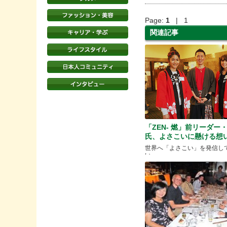
Page:
1
| 1
関連記事
「ZEN- 燃」前リーダー
氏、よさこいに懸ける想
世界へ「よさこい」を発信し
い。