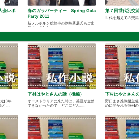
人会レポ
春のガラパーティー Spring Gala
第７回世代別交
Party 2011
世代を越えての交流
新メルボルン総領事の側嶋秀展氏もご出
席されました
下村はやとさんの話（後編）
下村はやとさん
のは3年
オーストラリアに来た時は、英語が全然
野口まさ准教授主催
....
できなかったので、どこにどん.....
めに開かれる恒例のカレ