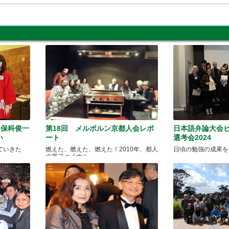
・保科俊一
第18回 メルボルン京都人会レポ
日本語弁論大会
い
ート
選考会2024
ていきた
燃えた、燃えた、燃えた！2010年、都人
日頃の勉強の成果を
の宴ファイナル。