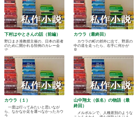
下村はやとさんの話（前編）
カウラ（最終回）
野口まさ准教授主催の、日本の若者
カウラの町の郊外に出て、野原の
のために開かれる恒例のカレー会
中の道を走ったら、右手に何かが
で.....
見.....
カウラ（１）
山中翔太（仮名）の物語（最
終回）
一度は行ってみたいと思いなが
ら、なかなか足を運べなかったカウ
メルボルンで、人種差別のような
ラ.....
ことをされた、嫌な体験がありま
す.....