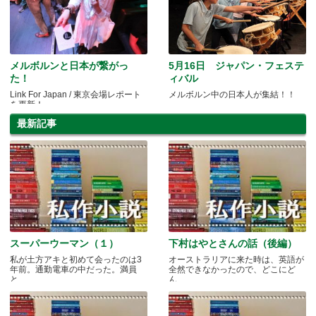
メルボルンと日本が繋がっ
5月16日 ジャパン・フェステ
た！
ィバル
Link For Japan / 東京会場レポート
メルボルン中の日本人が集結！！
を更新！
最新記事
スーパーウーマン（１）
下村はやとさんの話（後編）
私が土方アキと初めて会ったのは3
オーストラリアに来た時は、英語が
年前。通勤電車の中だった。満員
全然できなかったので、どこにど
と.....
ん.....